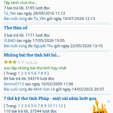
Tập tành chút thơ...
7 bài trả lời, 3195 lượt đọc
Tú_Yên
tạo ngày 28/09/2016 11:12
Bài cuối cùng
do
Tú_Yên
gửi ngày 10/07/2026 12:13
Thơ Hán cổ
3 bài trả lời, 1171 lượt đọc
YLBAO
tạo ngày 17/05/2026 15:05
Bài cuối cùng
do
Nguyệt Thu
gửi ngày 22/05/2026 13:10
Những bài thơ tình bất hủ...
☆
☆
☆
☆
☆
5
3.20
sưu tập những bài thơ tình hay nhất
[ Trang:
1
2
3
4
5
6
7
8
9
]
89 bài trả lời, 54319 lượt đọc
fanmu0712
tạo ngày 10/02/2009 11:06
Bài cuối cùng
do
Minh Sơn Lê
gửi ngày 14/02/2022 20:37
7 thế kỷ thơ tình Pháp - một cái nhìn lướt qua
[ Trang:
1
2
3
4
5
6
7
8
9
10
11
12
]
110 bài trả lời, 37544 lượt đọc