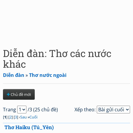
Diễn đàn: Thơ các nước
khác
Diễn đàn
»
Thơ nước ngoài
Chủ đề mới
Trang
/3 (25 chủ đề)
Xếp theo:
[
1
] [
2
] [
3
] ›
Sau
»
Cuối
Thơ Haiku (Tú_Yên)