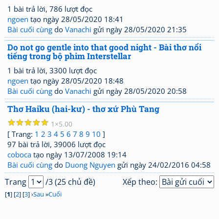
1 bài trả lời, 786 lượt đọc
ngoen
tạo ngày 28/05/2020 18:41
Bài cuối cùng
do
Vanachi
gửi ngày 28/05/2020 21:35
Do not go gentle into that good night - Bài thơ nổi
tiếng trong bộ phim Interstellar
1 bài trả lời, 3300 lượt đọc
ngoen
tạo ngày 28/05/2020 18:48
Bài cuối cùng
do
Vanachi
gửi ngày 28/05/2020 20:58
Thơ Haiku (hai-kư) - thơ xứ Phù Tang
☆
☆
☆
☆
☆
1
5.00
[ Trang:
1
2
3
4
5
6
7
8
9
10
]
97 bài trả lời, 39006 lượt đọc
coboca
tạo ngày 13/07/2008 19:14
Bài cuối cùng
do
Duong Nguyen
gửi ngày 24/02/2016 04:58
Trang
/3 (25 chủ đề)
Xếp theo:
[
1
] [
2
] [
3
] ›
Sau
»
Cuối