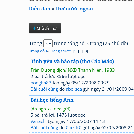
Diễn đàn
»
Thơ nước ngoài
Chủ đề mới
Trang
trong tổng số 3 trang (25 chủ đề)
Trang đầu
«
Trang trước
‹ [
1
] [
2
] [
3
]
Tình yêu và bão táp (thơ Các Mác)
Trần Đương dịch/ NXB Thanh Niên, 1983
2 bài trả lời, 8566 lượt đọc
hongha83
tạo ngày 05/12/2008 09:29
Bài cuối cùng
do
abc_sea
gửi ngày 21/01/2009 04
Bài học tiếng Anh
(do ngo_ai_nee gửi)
5 bài trả lời, 1475 lượt đọc
Vanachi
tạo ngày 17/06/2007 11:13
Bài cuối cùng
do
Chei KC
gửi ngày 02/09/2008 21