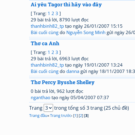
Ai yêu Tagor thì hãy vào đây
[ Trang:
1
2
3
]
29 bài trả lời, 8790 lượt đọc
thanhbinh82_tp
tạo ngày 26/01/2007 15:15
Bài cuối cùng
do
Nguyễn Song Minh
gửi ngày 26/
Thơ ca Anh
[ Trang:
1
2
3
]
29 bài trả lời, 6963 lượt đọc
thanhbinh82_tp
tạo ngày 19/01/2007 13:24
Bài cuối cùng
do
danna
gửi ngày 18/11/2007 18:
Thơ Percy Bysshe Shelley
0 bài trả lời, 962 lượt đọc
nganthao
tạo ngày 05/04/2007 07:37
Trang
trong tổng số 3 trang (25 chủ đề)
Trang đầu
«
Trang trước
‹ [
1
] [
2
] [
3
]