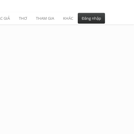
C GIẢ
THƠ
THAM GIA
KHÁC
Đăng nhập