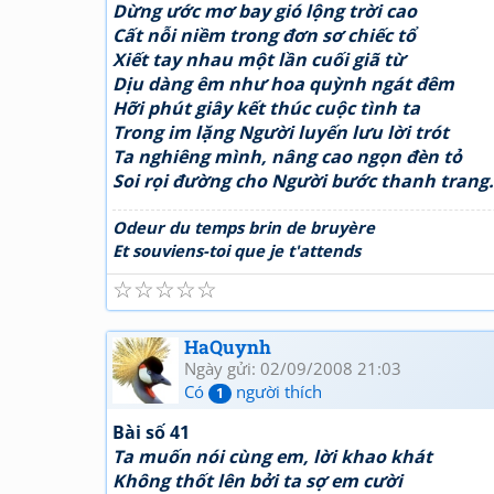
Dừng ước mơ bay gió lộng trời cao
Cất nỗi niềm trong đơn sơ chiếc tổ
Xiết tay nhau một lần cuối giã từ
Dịu dàng êm như hoa quỳnh ngát đêm
Hỡi phút giây kết thúc cuộc tình ta
Trong im lặng Người luyến lưu lời trót
Ta nghiêng mình, nâng cao ngọn đèn tỏ
Soi rọi đường cho Người bước thanh trang.
Odeur du temps brin de bruyère
Et souviens-toi que je t'attends
☆
☆
☆
☆
☆
HaQuynh
Ngày gửi: 02/09/2008 21:03
Có
người thích
1
Bài số 41
Ta muốn nói cùng em, lời khao khát
Không thốt lên bởi ta sợ em cười