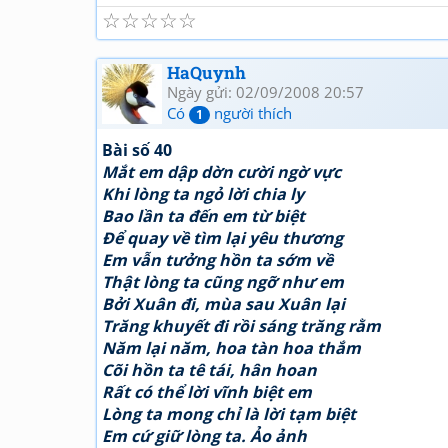
☆
☆
☆
☆
☆
HaQuynh
Ngày gửi: 02/09/2008 20:57
Có
người thích
1
Bài số 40
Mắt em dập dờn cười ngờ vực
Khi lòng ta ngỏ lời chia ly
Bao lần ta đến em từ biệt
Để quay về tìm lại yêu thương
Em vẫn tưởng hồn ta sớm về
Thật lòng ta cũng ngỡ như em
Bởi Xuân đi, mùa sau Xuân lại
Trăng khuyết đi rồi sáng trăng rằm
Năm lại năm, hoa tàn hoa thắm
Cõi hồn ta tê tái, hân hoan
Rất có thể lời vĩnh biệt em
Lòng ta mong chỉ là lời tạm biệt
Em cứ giữ lòng ta. Ảo ảnh