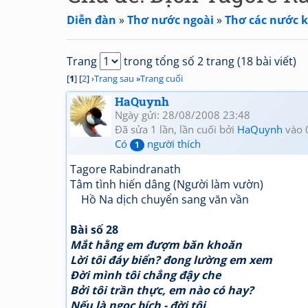
Diễn đàn
»
Thơ nước ngoài
»
Thơ các nước 
Trang
trong tổng số 2 trang (18 bài viết)
[
1
] [
2
] ›
Trang sau
»
Trang cuối
HaQuynh
Ngày gửi: 28/08/2008 23:48
Đã sửa 1 lần, lần cuối bởi
HaQuynh
vào 
Có
người thích
1
Tagore Rabindranath
Tâm tình hiến dâng (Người làm vườn)
Hồ Na dịch chuyển sang văn vần
Bài số 28
Mắt hằng em đượm băn khoăn
Lời tôi đáy biển? đong lường em xem
Đời mình tôi chẳng đậy che
Bởi tôi trần thực, em nào có hay?
Nếu là ngọc bích - đời tôi