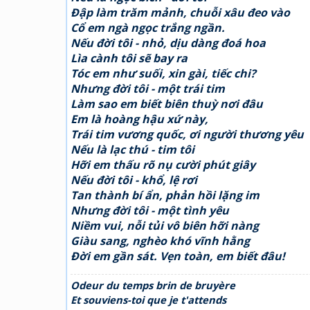
Đập làm trăm mảnh, chuỗi xâu đeo vào
Cổ em ngà ngọc trắng ngần.
Nếu đời tôi - nhỏ, dịu dàng đoá hoa
Lìa cành tôi sẽ bay ra
Tóc em như suối, xin gài, tiếc chi?
Nhưng đời tôi - một trái tim
Làm sao em biết biên thuỳ nơi đâu
Em là hoàng hậu xứ này,
Trái tim vương quốc, ơi người thương yêu
Nếu là lạc thú - tim tôi
Hỡi em thấu rõ nụ cười phút giây
Nếu đời tôi - khổ, lệ rơi
Tan thành bí ẩn, phản hồi lặng im
Nhưng đời tôi - một tình yêu
Niềm vui, nỗi tủi vô biên hỡi nàng
Giàu sang, nghèo khó vĩnh hằng
Đời em gần sát. Vẹn toàn, em biết đâu!
Odeur du temps brin de bruyère
Et souviens-toi que je t'attends