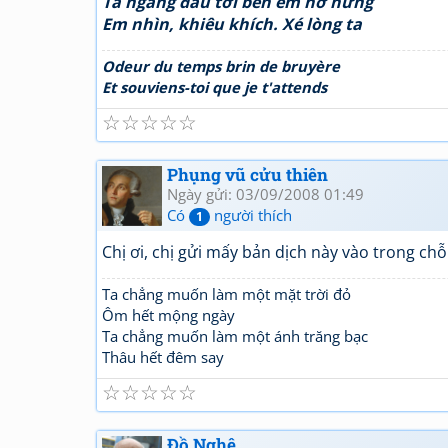
Ta ngẩng đầu tới bên em hờ hững
Em nhìn, khiêu khích. Xé lòng ta
Odeur du temps brin de bruyère
Et souviens-toi que je t'attends
☆
☆
☆
☆
☆
Phụng vũ cửu thiên
Ngày gửi: 03/09/2008 01:49
Có
người thích
1
Chị ơi, chị gửi mấy bản dịch này vào trong chỗ
Ta chẳng muốn làm một mặt trời đỏ
Ôm hết mộng ngày
Ta chẳng muốn làm một ánh trăng bạc
Thâu hết đêm say
☆
☆
☆
☆
☆
Đồ Nghệ