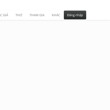
C GIẢ
THƠ
THAM GIA
KHÁC
Đăng nhập