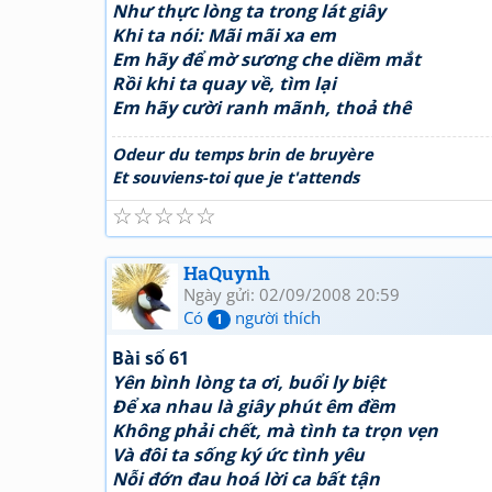
Như thực lòng ta trong lát giây
Khi ta nói: Mãi mãi xa em
Em hãy để mờ sương che diềm mắt
Rồi khi ta quay về, tìm lại
Em hãy cười ranh mãnh, thoả thê
Odeur du temps brin de bruyère
Et souviens-toi que je t'attends
☆
☆
☆
☆
☆
HaQuynh
Ngày gửi: 02/09/2008 20:59
Có
người thích
1
Bài số 61
Yên bình lòng ta ơi, buổi ly biệt
Để xa nhau là giây phút êm đềm
Không phải chết, mà tình ta trọn vẹn
Và đôi ta sống ký ức tình yêu
Nỗi đớn đau hoá lời ca bất tận