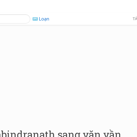
Loạn
TÁ
abindranath sang văn vần