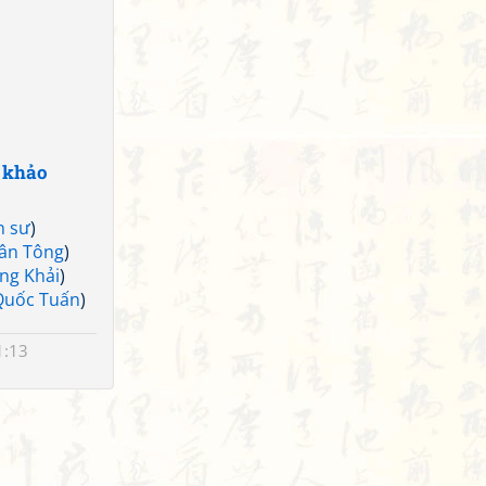
 khảo
n sư
)
ân Tông
)
ng Khải
)
Quốc Tuấn
)
1:13