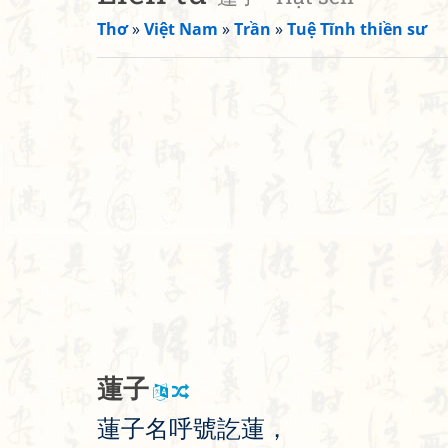
Thơ
»
Việt Nam
»
Trần
»
Tuệ Tĩnh thiền sư
蓮
子
蓮
子
名
呼
號
訖
蓮
，