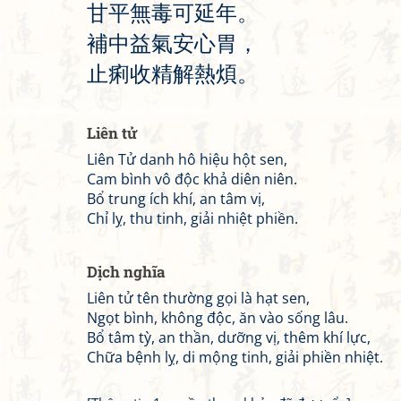
甘
平
無
毒
可
延
年
。
補
中
益
氣
安
心
胃
，
止
痢
收
精
解
熱
煩
。
Liên tử
Liên Tử danh hô hiệu hột sen,
Cam bình vô độc khả diên niên.
Bổ trung ích khí, an tâm vị,
Chỉ lỵ, thu tinh, giải nhiệt phiền.
Dịch nghĩa
Liên tử tên thường gọi là hạt sen,
Ngọt bình, không độc, ăn vào sống lâu.
Bổ tâm tỳ, an thần, dưỡng vị, thêm khí lực,
Chữa bệnh lỵ, di mộng tinh, giải phiền nhiệt.