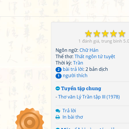
☆
☆
☆
☆
☆
1
5.
Ngôn ngữ:
Chữ Hán
Thể thơ:
Thất ngôn tứ tuyệt
Thời kỳ:
Trần
bài trả lời
: 2 bản dịch
2
người thích
1
Tuyển tập chung
-
Thơ văn Lý Trần tập III (1978)
Trả lời
In bài thơ