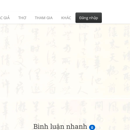
C GIẢ
THƠ
THAM GIA
KHÁC
Đăng nhập
Bình luận nhanh
0