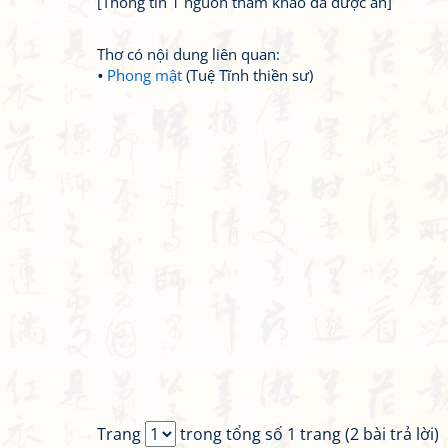
[Thông tin 1 nguồn tham khảo đã được ẩn]
Thơ có nội dung liên quan:
Phong mật
(Tuệ Tĩnh thiền sư)
Trang
trong tổng số 1 trang (2 bài trả lời)