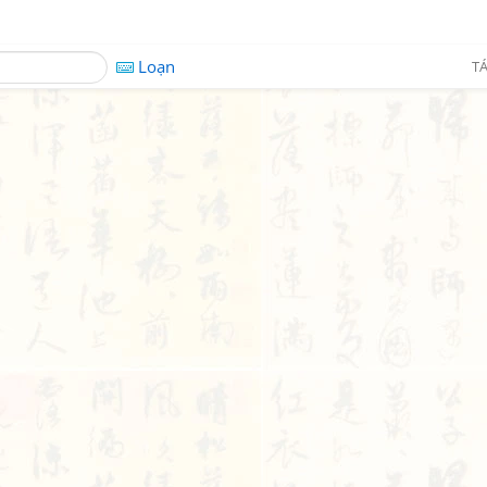
Loạn
TÁ