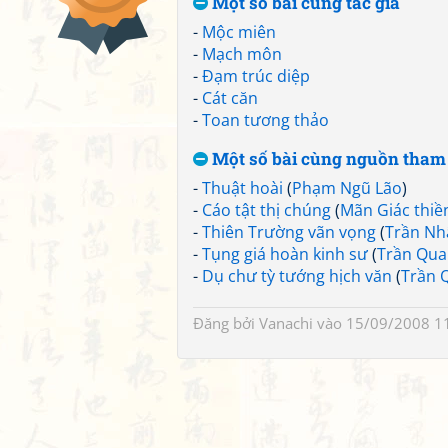
Một số bài cùng tác giả
-
Mộc miên
-
Mạch môn
-
Đạm trúc diệp
-
Cát căn
-
Toan tương thảo
Một số bài cùng nguồn tham
-
Thuật hoài
(
Phạm Ngũ Lão
)
-
Cáo tật thị chúng
(
Mãn Giác thiề
-
Thiên Trường vãn vọng
(
Trần Nh
-
Tụng giá hoàn kinh sư
(
Trần Qua
-
Dụ chư tỳ tướng hịch văn
(
Trần 
Đăng bởi
Vanachi
vào 15/09/2008 1