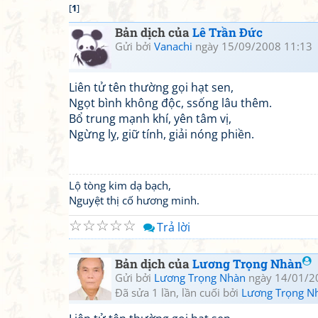
[
1
]
Bản dịch của
Lê Trần Đức
Gửi bởi
Vanachi
ngày 15/09/2008 11:13
Liên tử tên thường gọi hạt sen,
Ngọt bình không độc, ssống lâu thêm.
Bổ trung mạnh khí, yên tâm vị,
Ngừng lỵ, giữ tính, giải nóng phiền.
Lộ tòng kim dạ bạch,
Nguyệt thị cố hương minh.
☆
☆
☆
☆
☆
Trả lời
Bản dịch của
Lương Trọng Nhàn
Gửi bởi
Lương Trọng Nhàn
ngày 14/01/2
Đã sửa 1 lần, lần cuối bởi
Lương Trọng N