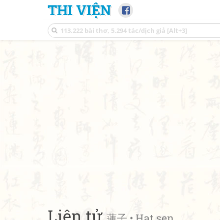
THI VIỆN
Liên tử
蓮子 • Hạt sen