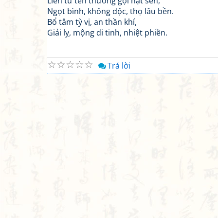
Liên tử tên thường gọi hạt sen,
Ngọt bình, không độc, thọ lâu bền.
Bổ tâm tỳ vị, an thần khí,
Giải lỵ, mộng di tinh, nhiệt phiền.
☆
☆
☆
☆
☆
Trả lời