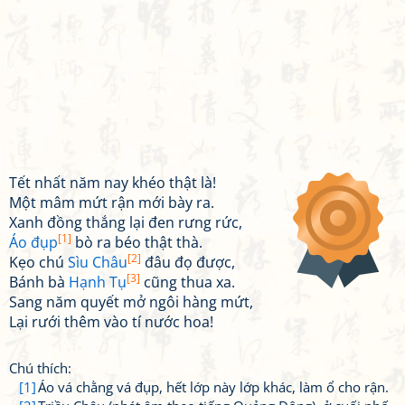
Tết nhất năm nay khéo thật là!
Một mâm mứt rận mới bày ra.
Xanh đồng thắng lại đen rưng rức,
[1]
Áo đụp
bò ra béo thật thà.
[2]
Kẹo chú
Sìu Châu
đâu đọ được,
[3]
Bánh bà
Hạnh Tụ
cũng thua xa.
Sang năm quyết mở ngôi hàng mứt,
Lại rưới thêm vào tí nước hoa!
Chú thích:
[1]
Áo vá chằng vá đụp, hết lớp này lớp khác, làm ổ cho rận.