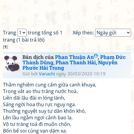
Trang
trong tổng số 1
Xếp theo:
trang (1 bài trả lời)
[
1
]
Bản dịch của
Phan Thuận An
,
Phạm Đức
Thành Dũng
,
Phan Thanh Hải
,
Nguyễn
Phước Hải Trung
Gửi bởi
Vanachi
ngày 30/03/2020 10:19
Thâm nghiêm cung cấm giữa canh khuya,
Trong vắt ao thu trăng nước hoà.
Liền dãi lâu đài in lóng lánh,
Sáng ngời hoa thụ rực nguy nga.
Thưởng nguyệt suy tư dân khốn khó,
Lên lầu ngẫm ngợi cảnh bao la.
Vô tư trăng toả đi muôn chốn,
Bốn bể soi cùng vạn dặm xa.