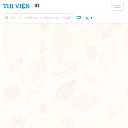
THI VIỆN
Toggl
naviga
Loạn