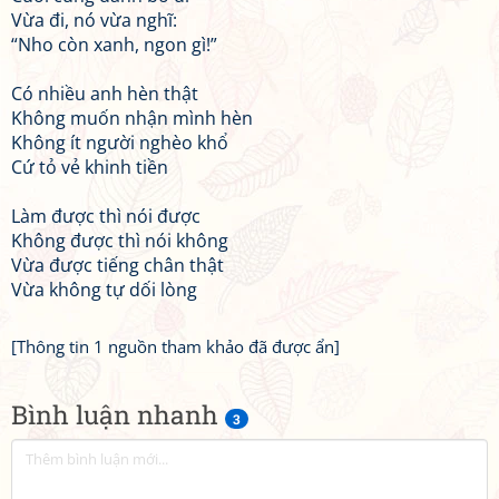
Vừa đi, nó vừa nghĩ:
“Nho còn xanh, ngon gì!”
Có nhiều anh hèn thật
Không muốn nhận mình hèn
Không ít người nghèo khổ
Cứ tỏ vẻ khinh tiền
Làm được thì nói được
Không được thì nói không
Vừa được tiếng chân thật
Vừa không tự dối lòng
[Thông tin 1 nguồn tham khảo đã được ẩn]
Bình luận nhanh
3