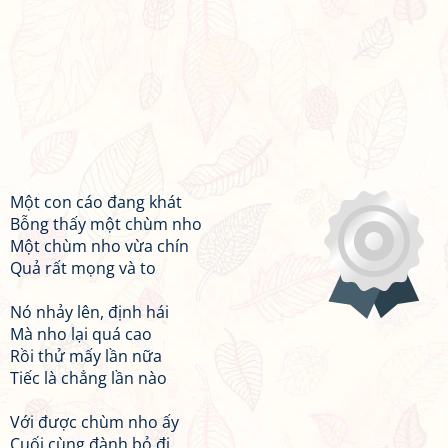
Một con cáo đang khát
Bỗng thấy một chùm nho
Một chùm nho vừa chín
Quả rất mọng và to
Nó nhảy lên, định hái
Mà nho lại quá cao
Rồi thử mấy lần nữa
Tiếc là chẳng lần nào
Với được chùm nho ấy
Cuối cùng đành bỏ đi