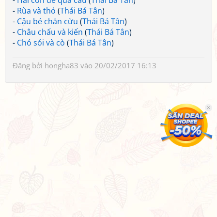
-
Hai con dê qua cầu
(
Thái Bá Tân
)
-
Rùa và thỏ
(
Thái Bá Tân
)
-
Cậu bé chăn cừu
(
Thái Bá Tân
)
-
Châu chấu và kiến
(
Thái Bá Tân
)
-
Chó sói và cò
(
Thái Bá Tân
)
Đăng bởi
hongha83
vào 20/02/2017 16:13