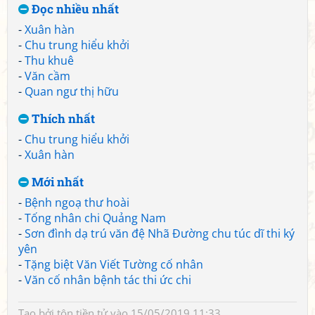
Đọc nhiều nhất
-
Xuân hàn
-
Chu trung hiểu khởi
-
Thu khuê
-
Văn cầm
-
Quan ngư thị hữu
Thích nhất
-
Chu trung hiểu khởi
-
Xuân hàn
Mới nhất
-
Bệnh ngoạ thư hoài
-
Tống nhân chi Quảng Nam
-
Sơn đình dạ trú văn đệ Nhã Đường chu túc dĩ thi ký
yên
-
Tặng biệt Văn Viết Tường cố nhân
-
Văn cố nhân bệnh tác thi ức chi
Tạo bởi
tôn tiền tử
vào 15/05/2019 11:33