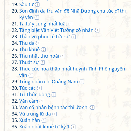
Sầu tư
1
Sơn đình dạ trú văn đệ Nhã Đường chu túc dĩ thi
ký yên
1
Tạ tứ y cung nhất luật
1
Tặng biệt Văn Viết Tường cố nhân
1
Thần vũ phục tễ tức sự
1
Thu dạ
2
Thu khuê
2
Thu nhật thư hoài
1
Thuật sự
1
Thực cúc hoạ thập nhất huynh Tĩnh Phố nguyên
vận
1
Tống nhân chi Quảng Nam
1
Túc các
1
Từ Thức động
1
Văn cầm
1
Văn cố nhân bệnh tác thi ức chi
1
Vũ trung lữ dạ
1
Xuân hàn
1
Xuân nhật khuê từ kỳ 1
1