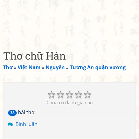
Thơ chữ Hán
Thơ
»
Việt Nam
»
Nguyễn
»
Tương An quận vương
☆
☆
☆
☆
☆
Chưa có đánh giá nào
bài thơ
38
Bình luận