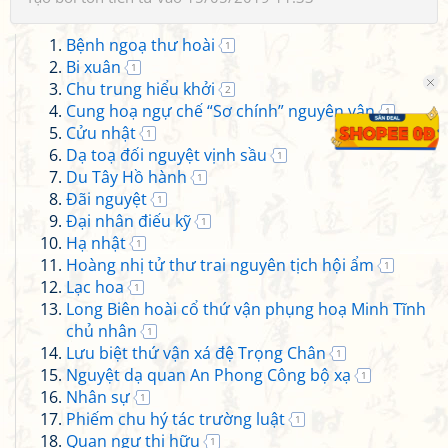
Bệnh ngoạ thư hoài
1
Bi xuân
1
Chu trung hiểu khởi
2
Cung hoạ ngự chế “Sơ chính” nguyên vận
1
Cửu nhật
1
Dạ toạ đối nguyệt vịnh sầu
1
Du Tây Hồ hành
1
Đãi nguyệt
1
Đại nhân điếu kỹ
1
Hạ nhật
1
Hoàng nhị tử thư trai nguyên tịch hội ẩm
1
Lạc hoa
1
Long Biên hoài cổ thứ vận phụng hoạ Minh Tĩnh
chủ nhân
1
Lưu biệt thứ vận xá đệ Trọng Chân
1
Nguyệt dạ quan An Phong Công bộ xạ
1
Nhân sự
1
Phiếm chu hý tác trường luật
1
Quan ngư thị hữu
1