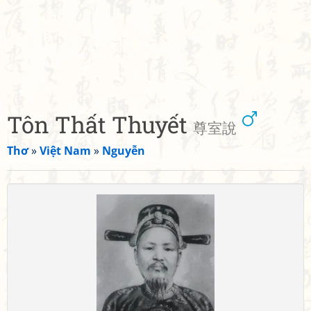
Tôn Thất Thuyết
尊室說
Thơ
»
Việt Nam
»
Nguyễn