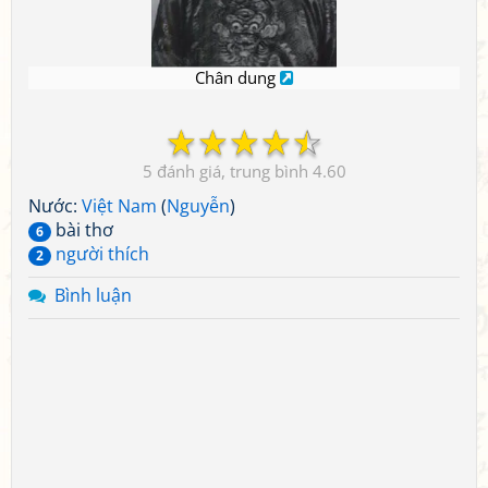
Chân dung
☆
☆
☆
☆
☆
5
4.60
Nước:
Việt Nam
(
Nguyễn
)
bài thơ
6
người thích
2
Bình luận