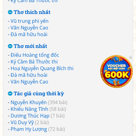
-
Ký Cầm Bá Thước thi
Thơ thích nhất
-
Vũ trung phi yến
-
Vãn Nguyễn Cao
-
Đà mã hữu hoài
Thơ mới nhất
-
Điếu Hoàng tổng đốc
-
Ký Cầm Bá Thước thi
-
Hoạ Nguyễn Quang Bích thi
-
Đà mã hữu hoài
-
Vãn Nguyễn Cao
Tác giả cùng thời kỳ
-
Nguyễn Khuyến
(394 bài)
-
Khiếu Năng Tĩnh
(58 bài)
-
Dương Thúc Hạp
(7 bài)
-
Vũ Duy Vỹ
(2 bài)
-
Phạm Hy Lượng
(72 bài)