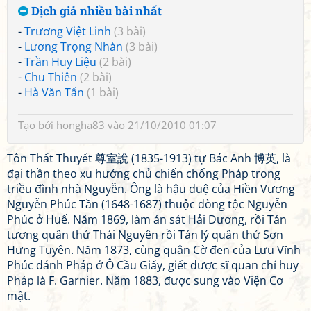
Dịch giả nhiều bài nhất
-
Trương Việt Linh
(3 bài)
-
Lương Trọng Nhàn
(3 bài)
-
Trần Huy Liệu
(2 bài)
-
Chu Thiên
(2 bài)
-
Hà Văn Tấn
(1 bài)
Tạo bởi
hongha83
vào 21/10/2010 01:07
Tôn Thất Thuyết 尊室說 (1835-1913) tự Bác Anh 博英, là
đại thần theo xu hướng chủ chiến chống Pháp trong
triều đình nhà Nguyễn. Ông là hậu duệ của Hiền Vương
Nguyễn Phúc Tần (1648-1687) thuộc dòng tộc Nguyễn
Phúc ở Huế. Năm 1869, làm án sát Hải Dương, rồi Tán
tương quân thứ Thái Nguyên rồi Tán lý quân thứ Sơn
Hưng Tuyên. Năm 1873, cùng quân Cờ đen của Lưu Vĩnh
Phúc đánh Pháp ở Ô Cầu Giấy, giết được sĩ quan chỉ huy
Pháp là F. Garnier. Năm 1883, được sung vào Viện Cơ
mật.