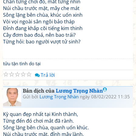
Chân từng chơi đó, mắt từng nhìn
Núi chầu trước mặt, mây che mát
Sông lặng bên chùa, khúc uốn xinh
Vòi vọi ngoài sân ngôi bảo tháp
Đỉnh đang khắp cõi tiếng kim thinh
Cây đơm bao đoá, nên bao trái?
Từng hỏi: bao người vượt tử sinh?
tửu tận tình do tại
☆
☆
☆
☆
☆
Trả lời
Bản dịch của
Lương Trọng Nhàn
Gửi bởi
Lương Trọng Nhàn
ngày 08/02/2022 11:35
Kỳ quan đẹp nhất tại Kinh thành,
Từng đến đó chơi mắt đã rành.
Sông lặng bên chùa, quanh uốn khúc.
Núi chầu trước mặt, đỉnh mây lành.