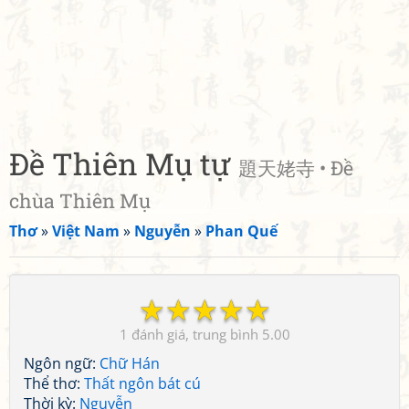
Đề Thiên Mụ tự
題天姥寺 • Đề
chùa Thiên Mụ
Thơ
»
Việt Nam
»
Nguyễn
»
Phan Quế
☆
☆
☆
☆
☆
1
5.00
Ngôn ngữ:
Chữ Hán
Thể thơ:
Thất ngôn bát cú
Thời kỳ:
Nguyễn