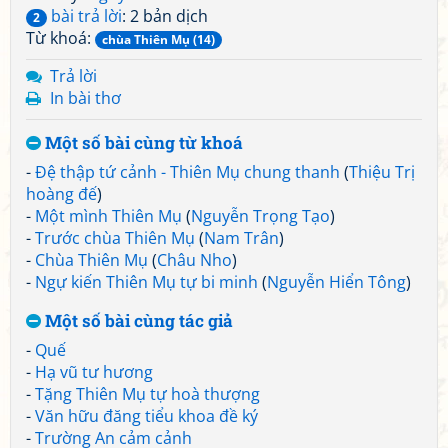
bài trả lời
: 2 bản dịch
2
Từ khoá:
chùa Thiên Mụ (14)
Trả lời
In bài thơ
Một số bài cùng từ khoá
-
Đệ thập tứ cảnh - Thiên Mụ chung thanh
(
Thiệu Trị
hoàng đế
)
-
Một mình Thiên Mụ
(
Nguyễn Trọng Tạo
)
-
Trước chùa Thiên Mụ
(
Nam Trân
)
-
Chùa Thiên Mụ
(
Châu Nho
)
-
Ngự kiến Thiên Mụ tự bi minh
(
Nguyễn Hiển Tông
)
Một số bài cùng tác giả
-
Quế
-
Hạ vũ tư hương
-
Tặng Thiên Mụ tự hoà thượng
-
Văn hữu đăng tiểu khoa đề ký
-
Trường An cảm cảnh