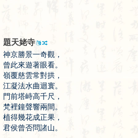
題
天
姥
寺
神
京
勝
景
一
奇
觀
，
曾
此
來
遊
著
眼
看
。
嶺
覆
慈
雲
常
對
拱
，
江
凝
法
水
曲
迴
寰
。
門
前
塔
峙
高
千
尺
，
梵
裡
鐘
聲
響
兩
間
。
植
得
幾
花
成
正
果
，
君
侯
曾
否
問
諸
山
。