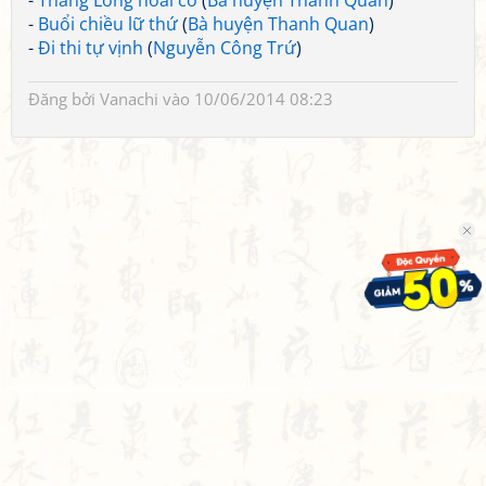
-
Thăng Long hoài cổ
(
Bà huyện Thanh Quan
)
-
Buổi chiều lữ thứ
(
Bà huyện Thanh Quan
)
-
Đi thi tự vịnh
(
Nguyễn Công Trứ
)
Đăng bởi
Vanachi
vào 10/06/2014 08:23