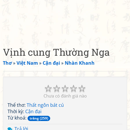
Vịnh cung Thường Nga
Thơ
»
Việt Nam
»
Cận đại
»
Nhàn Khanh
☆
☆
☆
☆
☆
Chưa có đánh giá nào
Thể thơ:
Thất ngôn bát cú
Thời kỳ:
Cận đại
Từ khoá:
trăng (259)
Trả lời