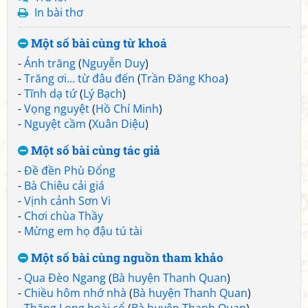
In bài thơ
Một số bài cùng từ khoá
-
Ánh trăng
(
Nguyễn Duy
)
-
Trăng ơi... từ đâu đến
(
Trần Đăng Khoa
)
-
Tĩnh dạ tứ
(
Lý Bạch
)
-
Vọng nguyệt
(
Hồ Chí Minh
)
-
Nguyệt cầm
(
Xuân Diệu
)
Một số bài cùng tác giả
-
Đề đền Phù Đổng
-
Bà Chiêu cải giá
-
Vịnh cảnh Sơn Vi
-
Chơi chùa Thầy
-
Mừng em họ đậu tú tài
Một số bài cùng nguồn tham khảo
-
Qua Đèo Ngang
(
Bà huyện Thanh Quan
)
-
Chiều hôm nhớ nhà
(
Bà huyện Thanh Quan
)