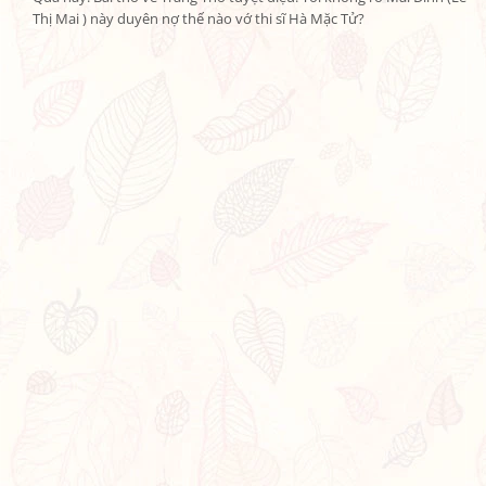
Thị Mai ) này duyên nợ thế nào vớ thi sĩ Hà Mặc Tử?