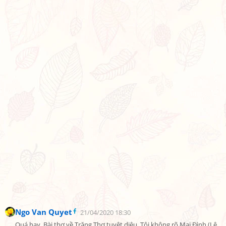
Ngo Van Quyet
21/04/2020 18:30
Quá hay. Bài thơ về Trăng Thơ tuyệt diệu. Tôi không rõ Mai Đình (Lê 