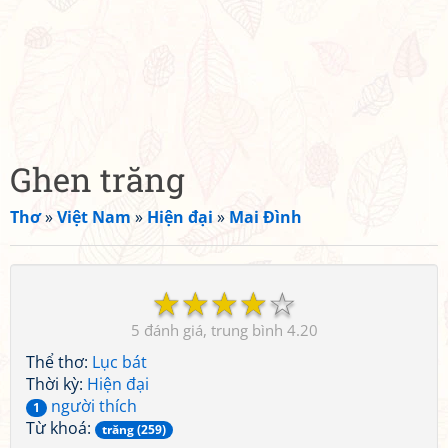
Ghen trăng
Thơ
»
Việt Nam
»
Hiện đại
»
Mai Đình
☆
☆
☆
☆
☆
5
4.20
Thể thơ:
Lục bát
Thời kỳ:
Hiện đại
người thích
1
Từ khoá:
trăng (259)