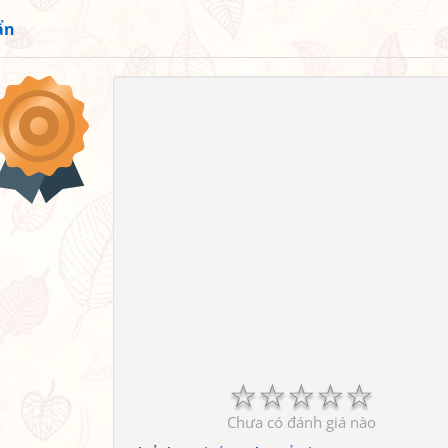
ẩn
☆
☆
☆
☆
☆
Chưa có đánh giá nào