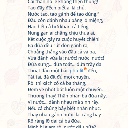
Cái thân nô lệ không thẹn thùng!
Tao đây đếch biết ai là chủ,
Nước tao, tao gánh để tao dùng.”
Đầu côn đánh nhau bằng lỗ miệng,
Hao hết cả hơi khan cả tiếng.
Nung gan ai chẳng chịu thua ai,
Kết cuộc gây ra cuộc huyết chiến!
Ba đứa đều rút đòn gánh ra,
Choảng thẳng vào đầu cả và ba,
Vừa đánh vừa la: nước! nước! nước!
Đứa sưng… đứa toát... đứa trầy da.
Thoạt đâu một bác
phú-lít
đến,
Tát tai, đá đít đủ mọi chuyện,
Rồi thì xách cổ cả ba thằng,
Đem về nhốt bót luôn một chuyến.
Thương thay! Thân phận ba đứa nầy,
Vì nước… dành nhau mà sinh rầy.
Nếu cả chúng bây biết nhẫn nhục,
Thay nhau gánh nước lại càng hay.
Rõ ràng lỡ dại cả ba đứa,
Mình bị giam rồi nước đâu nữa?