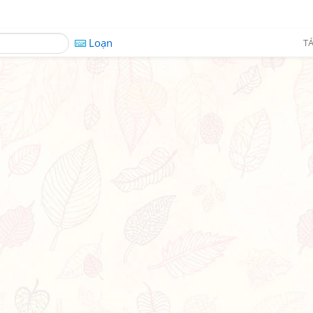
Loạn
TÁ