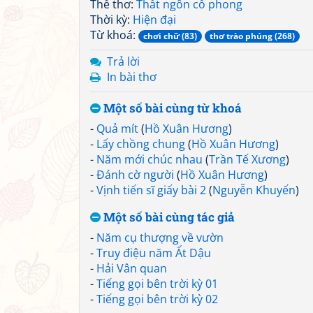
Thể thơ:
Thất ngôn cổ phong
Thời kỳ:
Hiện đại
Từ khoá:
chơi chữ (83)
thơ trào phúng (268)
Trả lời
In bài thơ
Một số bài cùng từ khoá
-
Quả mít
(
Hồ Xuân Hương
)
-
Lấy chồng chung
(
Hồ Xuân Hương
)
-
Năm mới chúc nhau
(
Trần Tế Xương
)
-
Đánh cờ người
(
Hồ Xuân Hương
)
-
Vịnh tiến sĩ giấy bài 2
(
Nguyễn Khuyến
)
Một số bài cùng tác giả
-
Năm cụ thượng về vườn
-
Truy điệu năm Ất Dậu
-
Hải Vân quan
-
Tiếng gọi bên trời kỳ 01
-
Tiếng gọi bên trời kỳ 02