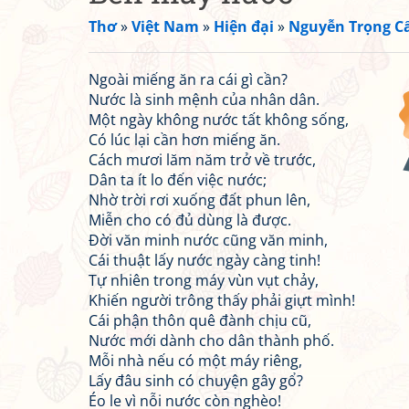
Thơ
»
Việt Nam
»
Hiện đại
»
Nguyễn Trọng C
Ngoài miếng ăn ra cái gì cần?
Nước là sinh mệnh của nhân dân.
Một ngày không nước tất không sống,
Có lúc lại cần hơn miếng ăn.
Cách mươi lăm năm trở về trước,
Dân ta ít lo đến việc nước;
Nhờ trời rơi xuống đất phun lên,
Miễn cho có đủ dùng là được.
Đời văn minh nước cũng văn minh,
Cái thuật lấy nước ngày càng tinh!
Tự nhiên trong máy vùn vụt chảy,
Khiến người trông thấy phải giựt mình!
Cái phận thôn quê đành chịu cũ,
Nước mới dành cho dân thành phố.
Mỗi nhà nếu có một máy riêng,
Lấy đâu sinh có chuyện gây gổ?
Éo le vì nỗi nước còn nghèo!