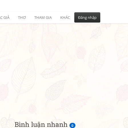
C GIẢ
THƠ
THAM GIA
KHÁC
Đăng nhập
Bình luận nhanh
0