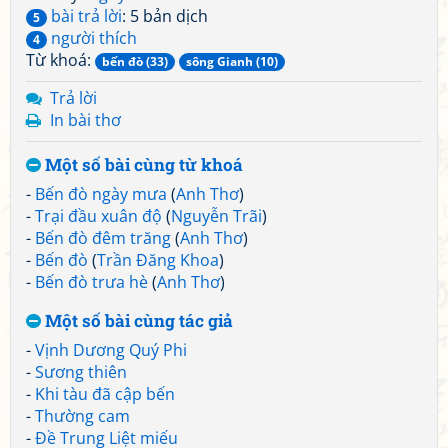
bài trả lời
: 5 bản dịch
5
người thích
4
Từ khoá:
bến đò (33)
sông Gianh (10)
Trả lời
In bài thơ
Một số bài cùng từ khoá
-
Bến đò ngày mưa
(
Anh Thơ
)
-
Trại đầu xuân độ
(
Nguyễn Trãi
)
-
Bến đò đêm trăng
(
Anh Thơ
)
-
Bến đò
(
Trần Đăng Khoa
)
-
Bến đò trưa hè
(
Anh Thơ
)
Một số bài cùng tác giả
-
Vịnh Dương Quý Phi
-
Sương thiên
-
Khi tàu đã cập bến
-
Thường cam
-
Đề Trung Liệt miếu