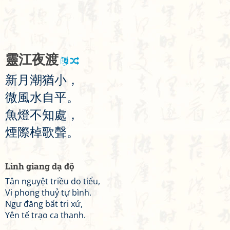
靈
江
夜
渡
新
月
潮
猶
小
，
微
風
水
自
平
。
魚
燈
不
知
處
，
煙
際
棹
歌
聲
。
Linh giang dạ độ
Tân nguyệt triều do tiểu,
Vi phong thuỷ tự bình.
Ngư đăng bất tri xứ,
Yên tế trạo ca thanh.