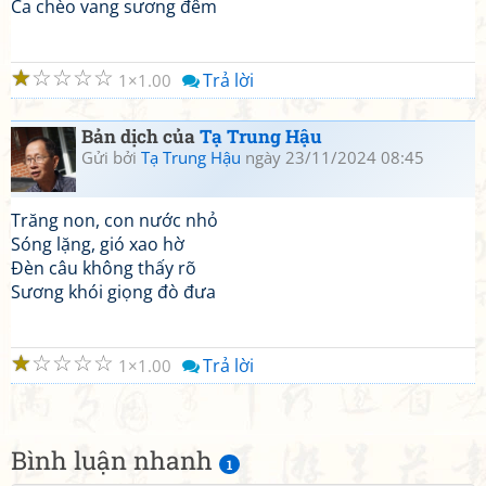
Ca chèo vang sương đêm
☆
☆
☆
☆
☆
Trả lời
1
1.00
Bản dịch của
Tạ Trung Hậu
Gửi bởi
Tạ Trung Hậu
ngày 23/11/2024 08:45
Trăng non, con nước nhỏ
Sóng lặng, gió xao hờ
Đèn câu không thấy rõ
Sương khói giọng đò đưa
☆
☆
☆
☆
☆
Trả lời
1
1.00
Bình luận nhanh
1