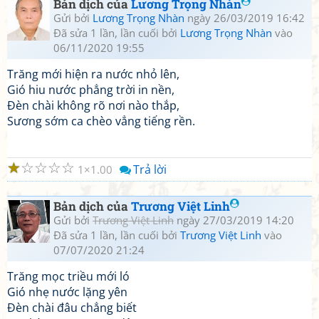
Bản dịch của
Lương Trọng Nhàn
Gửi bởi
Lương Trọng Nhàn
ngày 26/03/2019 16:42
Đã sửa 1 lần, lần cuối bởi
Lương Trọng Nhàn
vào
06/11/2020 19:55
Trăng mới hiện ra nước nhỏ lên,
Gió hiu nước phẳng trời in nền,
Đèn chài không rõ nơi nào thắp,
Sương sớm ca chèo vẳng tiếng rền.
☆
☆
☆
☆
☆
Trả lời
1
1.00
Bản dịch của
Trương Việt Linh
Gửi bởi
Trương Việt Linh
ngày 27/03/2019 14:20
Đã sửa 1 lần, lần cuối bởi
Trương Việt Linh
vào
07/07/2020 21:24
Trăng mọc triều mới ló
Gió nhẹ nước lặng yên
Đèn chài đâu chẳng biết