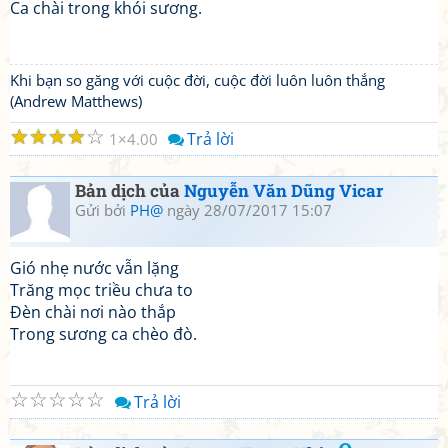
Ca chài trong khói sương.
Khi bạn so găng với cuộc đời, cuộc đời luôn luôn thắng
(Andrew Matthews)
☆
☆
☆
☆
☆
Trả lời
1
4.00
Bản dịch của
Nguyễn Văn Dũng Vicar
Gửi bởi
PH@
ngày 28/07/2017 15:07
Gió nhẹ nước vẫn lặng
Trăng mọc triều chưa to
Đèn chài nơi nào thắp
Trong sương ca chèo đò.
☆
☆
☆
☆
☆
Trả lời