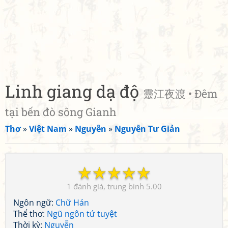
Linh giang dạ độ
靈江夜渡 • Đêm
tại bến đò sông Gianh
Thơ
»
Việt Nam
»
Nguyễn
»
Nguyễn Tư Giản
☆
☆
☆
☆
☆
1
5.00
Ngôn ngữ:
Chữ Hán
Thể thơ:
Ngũ ngôn tứ tuyệt
Thời kỳ:
Nguyễn