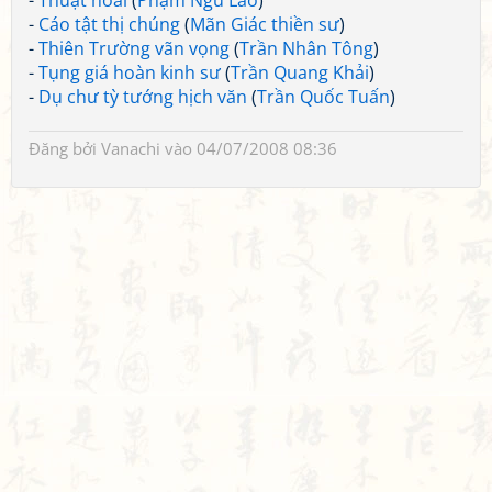
-
Thuật hoài
(
Phạm Ngũ Lão
)
-
Cáo tật thị chúng
(
Mãn Giác thiền sư
)
-
Thiên Trường vãn vọng
(
Trần Nhân Tông
)
-
Tụng giá hoàn kinh sư
(
Trần Quang Khải
)
-
Dụ chư tỳ tướng hịch văn
(
Trần Quốc Tuấn
)
Đăng bởi
Vanachi
vào 04/07/2008 08:36