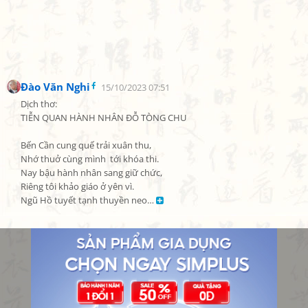
Đào Văn Nghi
15/10/2023 07:51
Dịch thơ:

TIỄN QUAN HÀNH NHÂN ĐỖ TÒNG CHU

Bến Cần cung quế trải xuân thu,

Nhớ thuở cùng mình  tới khóa thi.

Nay bậu hành nhân sang giữ chức,

Riêng tôi khảo giáo ở yên vì.

Ngũ Hồ tuyết tạnh thuyền neo… 