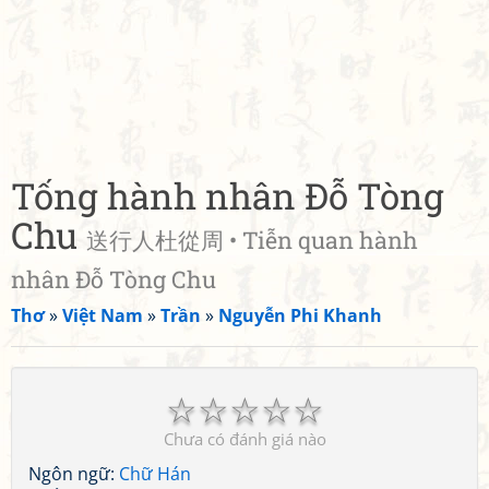
Tống hành nhân Đỗ Tòng
Chu
送行人杜從周 • Tiễn quan hành
nhân Đỗ Tòng Chu
Thơ
»
Việt Nam
»
Trần
»
Nguyễn Phi Khanh
☆
☆
☆
☆
☆
Chưa có đánh giá nào
Ngôn ngữ:
Chữ Hán