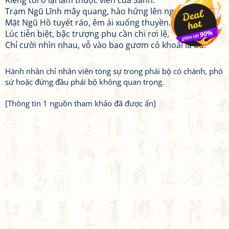
Riêng tôi ở lại làm thuộc viên của Sảnh.
Trạm Ngũ Lĩnh mây quang, hào hứng lên ngựa,
Mặt Ngũ Hồ tuyết ráo, êm ái xuống thuyền.
Lúc tiễn biệt, bậc trượng phu cần chi rơi lệ,
Chỉ cười nhìn nhau, vỗ vào bao gươm cỏ khoái là đủ.
Hành nhân chỉ nhân viên tòng sự trong phái bộ có chánh, phó
sứ hoặc đứng đầu phái bộ không quan trọng.
[Thông tin 1 nguồn tham khảo đã được ẩn]