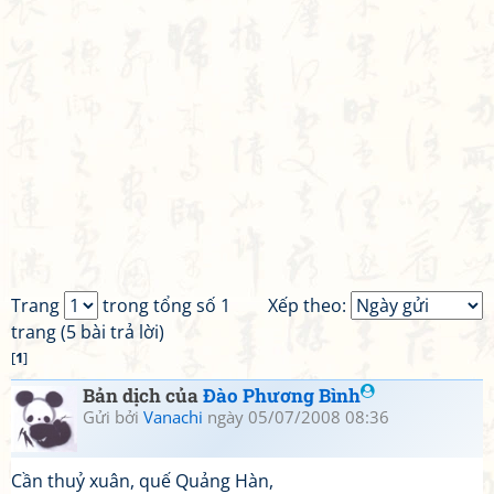
Trang
trong tổng số 1
Xếp theo:
trang (5 bài trả lời)
[
1
]
Bản dịch của
Đào Phương Bình
Gửi bởi
Vanachi
ngày 05/07/2008 08:36
Cần thuỷ xuân, quế Quảng Hàn,