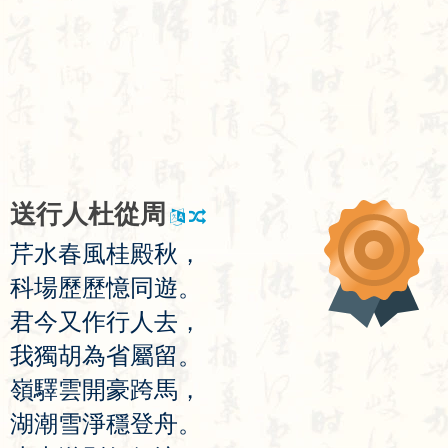
送
行
人
杜
從
周
芹
水
春
風
桂
殿
秋
，
科
場
歷
歷
憶
同
遊
。
君
今
又
作
行
人
去
，
我
獨
胡
為
省
屬
留
。
嶺
驛
雲
開
豪
跨
馬
，
湖
潮
雪
淨
穩
登
舟
。