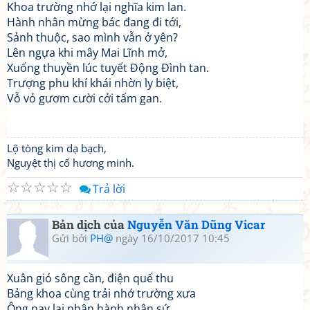
Khoa trường nhớ lại nghĩa kim lan.
Hành nhân mừng bác đang đi tới,
Sảnh thuộc, sao mình vẫn ở yên?
Lên ngựa khi mây Mai Lĩnh mở,
Xuống thuyền lúc tuyết Động Đình tan.
Trượng phu khí khái nhờn ly biệt,
Vỗ vỏ gươm cười cởi tấm gan.
Lộ tòng kim dạ bạch,
Nguyệt thị cố hương minh.
☆
☆
☆
☆
☆
Trả lời
Bản dịch của
Nguyễn Văn Dũng Vicar
Gửi bởi
PH@
ngày 16/10/2017 10:45
Xuân gió sông cần, điện quế thu
Bảng khoa cùng trải nhớ trường xưa
Ông nay lại nhận hành nhân sứ