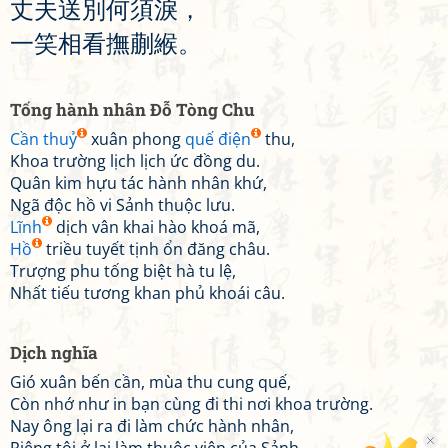
丈
夫
送
別
何
須
淚
，
一
笑
相
看
撫
蒯
緱
。
Tống hành nhân Đỗ Tòng Chu
Cần thuỷ
xuân phong
quế điện
thu,
Khoa trường lịch lịch ức đồng du.
Quân kim hựu tác hành nhân khứ,
Ngã độc hồ vi Sảnh thuộc lưu.
Lĩnh
dịch vân khai hào khoá mã,
Hồ
triều tuyết tịnh ổn đăng châu.
Trượng phu tống biệt hà tu lệ,
Nhất tiếu tương khan phủ khoái câu.
Dịch nghĩa
Gió xuân bến cần, mùa thu cung quế,
Còn nhớ như in bạn cùng đi thi nơi khoa trường.
Nay ông lại ra đi làm chức hành nhân,