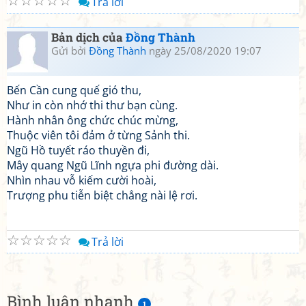
☆
☆
☆
☆
☆
Trả lời
Bản dịch của
Đồng Thành
Gửi bởi
Đồng Thành
ngày 25/08/2020 19:07
Bến Cần cung quế gió thu,
Như in còn nhớ thi thư bạn cùng.
Hành nhân ông chức chúc mừng,
Thuộc viên tôi đảm ở từng Sảnh thi.
Ngũ Hồ tuyết ráo thuyền đi,
Mây quang Ngũ Lĩnh ngựa phi đường dài.
Nhìn nhau vỗ kiếm cười hoài,
Trượng phu tiễn biệt chẳng nài lệ rơi.
☆
☆
☆
☆
☆
Trả lời
Bình luận nhanh
1