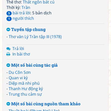
Thể thơ:
Thất ngôn bát cú
Thời kỳ:
Trần
bài trả lời
: 5 bản dịch
5
người thích
1
Tuyển tập chung
-
Thơ văn Lý Trần tập III (1978)
Trả lời
In bài thơ
Một số bài cùng tác giả
-
Du Côn Sơn
-
Quan vi kỳ
-
Diệp mã nhi phú
-
Thanh Hư động ký
-
Trung thu cảm sự
Một số bài cùng nguồn tham khảo