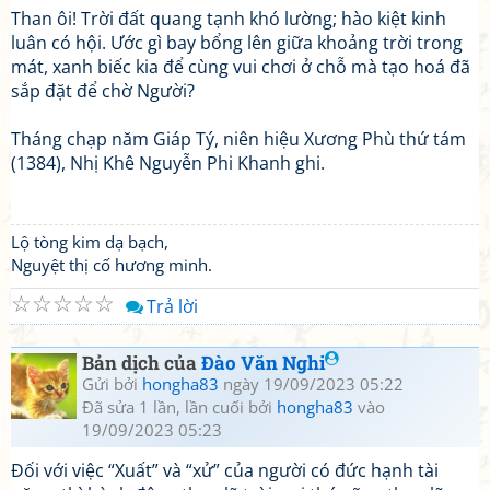
Than ôi! Trời đất quang tạnh khó lường; hào kiệt kinh
luân có hội. Ước gì bay bổng lên giữa khoảng trời trong
mát, xanh biếc kia để cùng vui chơi ở chỗ mà tạo hoá đã
sắp đặt để chờ Người?
Tháng chạp năm Giáp Tý, niên hiệu Xương Phù thứ tám
(1384), Nhị Khê Nguyễn Phi Khanh ghi.
Lộ tòng kim dạ bạch,
Nguyệt thị cố hương minh.
☆
☆
☆
☆
☆
Trả lời
Bản dịch của
Đào Văn Nghi
Gửi bởi
hongha83
ngày 19/09/2023 05:22
Đã sửa 1 lần, lần cuối bởi
hongha83
vào
19/09/2023 05:23
Đối với việc “Xuất” và “xử” của người có đức hạnh tài