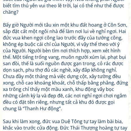
biết tìm thú yên vui theo lẽ trời, lại có thể như thế được
chăng?
Bấy giờ Người mới tâu xin một khu đất hoang ở Côn Sơn,
sắp đặt cất một ngôi nhà để làm nơi lui về nghỉ ngơi. Hai
đức vua khen ngợi công lao trước đây của tướng công,
không ép buộc cái chí của Người, vì vậy thể theo với ý
của Người. Người bèn tìm nơi thích hợp, xem xét hình
thế. Một tiếng trống vang, muôn người xúm lại, phạt bụi
san đồi, thế là suối nguồn được gạn trong, cỏ rác được
dọn sạch, phu thợ đủ các nghề, xây đắp không nghỉ.
Chưa đầy một tháng mà việc dựng cột, xây tường đều
xong, chỗ cao khoáng khoát, chỗ thấp bằng phẳng, đứng
xa trông chỉ thấy một mầu xanh, khu động vây bọc
những cảnh kỳ lạ và đẹp đẽ, các nơi nghỉ ngơi chơi ngắm
đều có đặt tên riêng, nhưng tất cả khu đó được gọi
chung là “Thanh Hư động”.
Sau khi làm xong, đức vua Duệ Tông tự tay làm bài bia,
khắc vào trước cửa động. Đức Thái Thượng hoàng tự tay