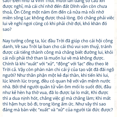
sao? Đến như là Vĩnh Thúc mười lần dâng sớ cầu xin
được nghỉ, mà cái chí nhớ đến đất Dĩnh vẫn còn chưa
thoả, Ôn Công một năm ốm đến cả nửa mà nỗi nhớ
miền sông Lạc không được thoả lòng. Đó chẳng phải viêc
lui về nghỉ ngơi cũng có khi phải chờ đợi, khó khăn đó
sao?
Nay tướng công ta, lúc đầu Trời đã giúp cho cái hội công
danh, Về sau Trời lại ban cho cái thú vui sơn thuỷ, tránh
được cái tiếng thành công mà chẳng biết đường lui, khỏi
cái nỗi phải thở than là muốn lui về mà không được.
Chính là khi “xuất” với “xử”, “động” với ‘lạc” đều theo lẽ
Trời cả. Vậy còn phàn nàn chi cái ý của tạo vật đã đãi ngộ
người? Như thân phận một kẻ đại thần, khi tiến khi lui,
lúc khinh lúc trọng, đều có quan hệ với vận mệnh nước
nhà. Bởi thế người quân tử vẫn ôm mối lo suốt đời, đâu
như kẻ hèn hạ thờ vua, đã lo được lại lo mất, Khi được
thì a dua nịnh hót, chẳng việc gì mà chẳng làm; Khi mất
thì hậm hực bỏ đi, trong lòng ấm ức. Như vây thì sao
đáng mà bàn việc “xuất” và “xử” của người tài đức được?