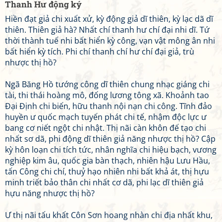
Thanh Hư động ký
Hiền đạt giả chi xuất xử, kỳ động giả dĩ thiên, kỳ lạc dã dĩ
thiên. Thiên giả hà? Nhất chí thanh hư chí đại nhi dĩ. Tứ
thời thành tuế nhi bất hiển kỳ công, vạn vật mông ân nhi
bất hiển kỳ tích. Phi chí thanh chí hư chí đại giả, trù
nhược thị hồ?
Ngã Băng Hồ tướng công dĩ thiên chung nhạc giáng chi
tài, thi thái hoàng mô, đống lương tông xã. Khoảnh tao
Đại Định chi biến, hữu thanh nội nạn chi công. Tĩnh đảo
huyền ư quốc mạch tuyến phát chi tế, nhậm độc lực ư
bang cơ niết ngột chi nhật. Thị nãi càn khôn đế tạo chi
nhất sơ dã, phi động dĩ thiên giả năng nhược thị hồ? Cập
kỳ hôn loạn chi tích tức, nhân nghĩa chi hiệu bạch, vương
nghiệp kim âu, quốc gia bàn thạch, nhiên hậu Lưu Hầu,
tấn Công chi chí, thuỷ hạo nhiên nhi bất khả át, thị hựu
minh triết bảo thân chi nhất cơ dã, phi lạc dĩ thiên giả
hựu năng nhược thị hồ?
Ư thị nãi tấu khất Côn Sơn hoang nhàn chi địa nhất khu,