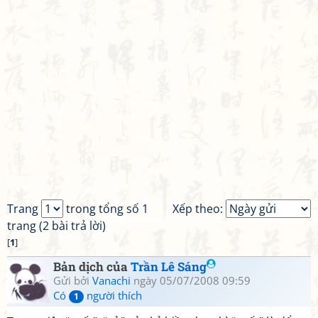
Trang
trong tổng số 1
Xếp theo:
trang (2 bài trả lời)
[
1
]
Bản dịch của
Trần Lê Sáng
Gửi bởi
Vanachi
ngày 05/07/2008 09:59
Có
người thích
1