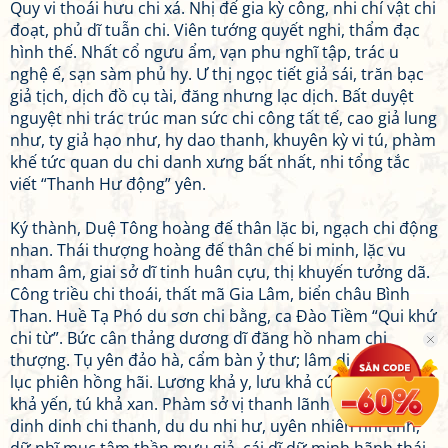
Quy vi thoái hưu chi xá. Nhị đế gia kỳ công, nhi chí vật chi
đoạt, phủ dĩ tuẫn chi. Viên tướng quyết nghi, thẩm đạc
hình thế. Nhất cổ ngưu ẩm, vạn phu nghĩ tập, trác u
nghệ ế, sạn sàm phủ hy. Ư thị ngọc tiết giả sái, trăn bạc
giả tịch, dịch đồ cụ tài, đăng nhưng lạc dịch. Bất duyệt
nguyệt nhi trác trúc man sức chi công tất tế, cao giả lung
như, ty giả hạo như, hy dao thanh, khuyên kỳ vi tú, phàm
khế tức quan du chi danh xưng bất nhất, nhi tổng tắc
viết “Thanh Hư động” yên.
Ký thành, Duệ Tông hoàng đế thân lặc bi, ngạch chi động
nhan. Thái thượng hoàng đế thân chế bi minh, lặc vu
nham âm, giai sở dĩ tinh huân cựu, thị khuyến tưởng dã.
Công triều chi thoái, thất mã Gia Lâm, biển châu Bình
Than. Huề Tạ Phó du sơn chi bằng, ca Đào Tiềm “Qui khứ
chi từ”. Bức cân thảng dương dĩ đăng hồ nham chi
thượng. Tụ yên đảo hà, cẩm bàn ỷ thư; lâm di giản ba,
lục phiên hồng hãi. Lương khả y, lưu khả cúc, phương
khả yến, tú khả xan. Phàm sở vị thanh lãnh chi trạng,
dinh dinh chi thanh, du du nhi hư, uyên nhiên nhi tĩnh,