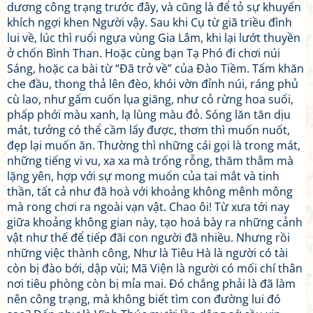
dương công trạng trước đây, và cũng là để tỏ sự khuyến
khích ngợi khen Người vậy. Sau khi Cụ từ giã triều đình
lui về, lúc thì ruổi ngựa vùng Gia Lâm, khi lại lướt thuyền
ở chốn Bình Than. Hoặc cùng bạn Tạ Phó đi chơi núi
Sáng, hoặc ca bài từ “Đã trở về” của Đào Tiềm. Tấm khăn
che đầu, thong thả lên đèo, khói vờn đỉnh núi, ráng phủ
cù lao, như gấm cuốn lụa giăng, như cỏ rừng hoa suối,
phấp phới màu xanh, lạ lùng màu đỏ. Sóng lăn tăn dịu
mát, tưởng có thể cầm lấy được, thơm thì muốn nuốt,
đẹp lại muốn ăn. Thường thì những cái gọi là trong mát,
những tiếng vi vu, xa xa mà trống rỗng, thăm thẳm mà
lặng yên, hợp với sự mong muốn của tai mắt và tinh
thần, tất cả như đã hoà với khoảng không mênh mông
mà rong chơi ra ngoài vạn vật. Chao ôi! Từ xưa tới nay
giữa khoảng không gian này, tạo hoá bày ra những cảnh
vật như thế để tiếp đãi con người đã nhiều. Nhưng rồi
những việc thành công, Như là Tiêu Hà là người có tài
còn bị đào bới, dập vùi; Mã Viện là người có mối chí thân
nơi tiêu phòng còn bị mỉa mai. Đó chẳng phải là đã làm
nên công trạng, mà không biết tìm con đường lui đó