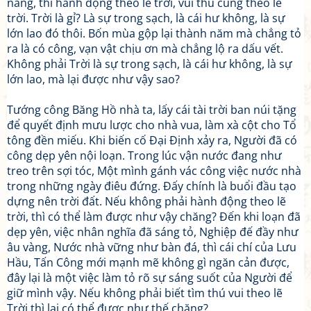
năng, thì hành động theo lẽ trời, vui thú cũng theo lẽ
trời. Trời là gỉ? Là sự trong sạch, là cái hư không, là sự
lớn lao đó thôi. Bốn mùa gộp lại thành năm mà chẳng tỏ
ra là có công, vạn vật chịu ơn mà chẳng lộ ra dấu vết.
Không phải Trời là sự trong sạch, là cái hư không, là sự
lớn lao, mà lại được như vậy sao?
Tướng công Băng Hồ nhà ta, lấy cái tài trời ban núi tặng
để quyết định mưu lược cho nhà vua, làm xà cột cho Tổ
tông đền miếu. Khi biến cố Đại Định xảy ra, Người đã có
công dẹp yên nội loạn. Trong lúc vận nước đang như
treo trên sợi tóc, Một mình gánh vác công việc nước nhà
trong những ngày điêu đứng. Đấy chính là buổi đầu tạo
dựng nên trời đất. Nếu không phải hành động theo lẽ
trời, thì có thể làm được như vậy chăng? Đến khi loạn đã
dẹp yên, việc nhân nghĩa đã sáng tỏ, Nghiệp đế đầy như
âu vàng, Nước nhà vững như bàn đá, thì cái chí của Lưu
Hầu, Tấn Công mới mạnh mẽ không gì ngăn cản được,
đây lại là một việc làm tỏ rõ sự sáng suốt của Người để
giữ mình vậy. Nếu không phải biết tìm thú vui theo lẽ
Trời thì lại có thể được như thế chăng?