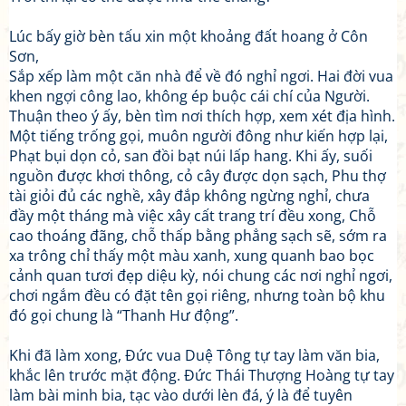
Lúc bấy giờ bèn tấu xin một khoảng đất hoang ở Côn
Sơn,
Sắp xếp làm một căn nhà để về đó nghỉ ngơi. Hai đời vua
khen ngợi công lao, không ép buộc cái chí của Người.
Thuận theo ý ấy, bèn tìm nơi thích hợp, xem xét địa hình.
Một tiếng trống gọi, muôn người đông như kiến hợp lại,
Phạt bụi dọn cỏ, san đồi bạt núi lấp hang. Khi ấy, suối
nguồn được khơi thông, cỏ cây được dọn sạch, Phu thợ
tài giỏi đủ các nghề, xây đắp không ngừng nghỉ, chưa
đầy một tháng mà việc xây cất trang trí đều xong, Chỗ
cao thoáng đãng, chỗ thấp bằng phẳng sạch sẽ, sớm ra
xa trông chỉ thấy một màu xanh, xung quanh bao bọc
cảnh quan tươi đẹp diệu kỳ, nói chung các nơi nghỉ ngơi,
chơi ngắm đều có đặt tên gọi riêng, nhưng toàn bộ khu
đó gọi chung là “Thanh Hư động”.
Khi đã làm xong, Đức vua Duệ Tông tự tay làm văn bia,
khắc lên trước mặt động. Đức Thái Thượng Hoàng tự tay
làm bài minh bia, tạc vào dưới lèn đá, ý là để tuyên