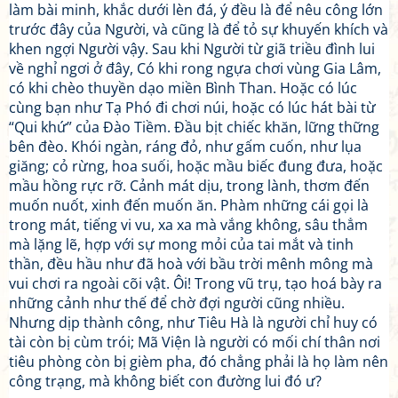
làm bài minh, khắc dưới lèn đá, ý đều là để nêu công lớn
trước đây của Người, và cũng là để tỏ sự khuyến khích và
khen ngợi Người vậy. Sau khi Người từ giã triều đình lui
về nghỉ ngơi ở đây, Có khi rong ngựa chơi vùng Gia Lâm,
có khi chèo thuyền dạo miền Bình Than. Hoặc có lúc
cùng bạn như Tạ Phó đi chơi núi, hoặc có lúc hát bài từ
“Qui khứ” của Đào Tiềm. Đầu bịt chiếc khăn, lững thững
bên đèo. Khói ngàn, ráng đỏ, như gấm cuốn, như lụa
giăng; cỏ rừng, hoa suối, hoặc mầu biếc đung đưa, hoặc
mầu hồng rực rỡ. Cảnh mát dịu, trong lành, thơm đến
muốn nuốt, xinh đến muốn ăn. Phàm những cái gọi là
trong mát, tiếng vi vu, xa xa mà vắng không, sâu thẳm
mà lặng lẽ, hợp với sự mong mỏi của tai mắt và tinh
thần, đều hầu như đã hoà với bầu trời mênh mông mà
vui chơi ra ngoài cõi vật. Ôi! Trong vũ trụ, tạo hoá bày ra
những cảnh như thế để chờ đợi người cũng nhiều.
Nhưng dịp thành công, như Tiêu Hà là người chỉ huy có
tài còn bị cùm trói; Mã Viện là người có mối chí thân nơi
tiêu phòng còn bị gièm pha, đó chẳng phải là họ làm nên
công trạng, mà không biết con đường lui đó ư?