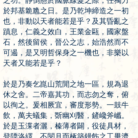
之
功
。
靜
倒
懸
於
國
脈
線
髮
之
際
，
任
獨
力
於
邦
基
臲
卼
之
日
。
是
乃
乾
坤
締
造
之
一
初
也
，
非
動
以
天
者
能
若
是
乎
？
及
其
昏
亂
之
蹟
息
，
仁
義
之
效
白
，
王
業
金
甌
，
國
家
盤
石
，
然
後
留
侯
，
晉
公
之
志
，
始
浩
然
而
不
可
遏
，
是
又
明
哲
保
身
之
一
機
也
，
非
樂
以
天
者
又
能
若
是
乎
？
於
是
乃
奏
乞
崑
山
荒
閒
之
地
一
區
，
規
為
退
休
之
舍
。
二
帝
嘉
其
功
，
而
志
勿
之
奪
，
俯
以
徇
之
。
爰
相
厥
宜
，
審
度
形
勢
。
一
鼓
牛
飲
，
萬
夫
蟻
集
，
斲
幽
刈
醫
，
鏟
巉
斧
巇
。
於
是
玉
渫
者
灑
，
榛
薄
者
闢
，
役
徒
具
材
，
登
陾
洛
繹
。
不
閱
月
而
椓
築
鏝
飭
之
工
畢
濟