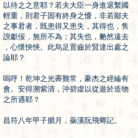
以
待
之
之
意
耶
？
若
夫
大
臣
一
身
進
退
繫
國
輕
重
，
則
君
子
固
有
終
身
之
懮
，
非
若
鄙
夫
之
事
君
者
，
既
患
得
又
患
失
，
其
得
也
，
售
諛
獻
佞
，
無
所
不
為
；
其
失
也
，
艴
然
遠
去
，
心
懷
怏
怏
。
此
烏
足
置
齒
於
賢
達
出
處
之
論
耶
？
嗚
呼
！
乾
坤
之
光
霽
難
常
，
豪
杰
之
經
綸
有
會
。
安
得
溯
紫
清
，
沖
碧
虛
以
從
遊
於
造
物
之
所
遇
耶
？
昌
符
八
年
甲
子
腊
月
，
蘂
溪
阮
飛
卿
記
。