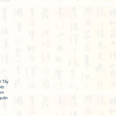
i Tây
iệc
năm
quân