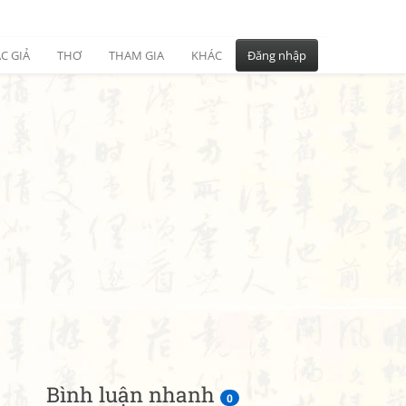
C GIẢ
THƠ
THAM GIA
KHÁC
Đăng nhập
Bình luận nhanh
0