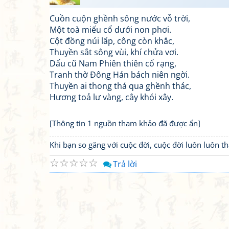
Cuồn cuộn ghềnh sông nước vỗ trời,
Một toà miếu cổ dưới non phơi.
Cột đồng núi lấp, công còn khắc,
Thuyền sắt sông vùi, khí chửa vơi.
Dấu cũ Nam Phiên thiên cổ rạng,
Tranh thờ Đông Hán bách niên ngời.
Thuyền ai thong thả qua ghềnh thác,
Hương toả lư vàng, cây khói xây.
[Thông tin 1 nguồn tham khảo đã được ẩn]
Khi bạn so găng với cuộc đời, cuộc đời luôn luôn 
☆
☆
☆
☆
☆
Trả lời