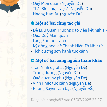
-
Quỷ Môn quan
(
Nguyễn Du
)
-
Thái Bình mại ca giả
(
Nguyễn Du
)
-
Hoàng Hạc lâu
(
Nguyễn Du
)
Một số bài cùng tác giả
-
Đề Lưu Quan Trương đào viên kết nghĩa 
-
Quá Quỷ Môn quan
-
Lạng Sơn tức cảnh
-
Ký đồng hoài đệ Thanh Hiên Tố Như tử
-
Tịch dương sơn hành tức cảnh
Một số bài cùng nguồn tham khảo
-
Tân Ninh dạ phát
(
Nguyễn Đề
)
-
Trùng dương
(
Nguyễn Đề
)
-
Quá quan hỷ phú
(
Nguyễn Đề
)
-
Vĩnh Phúc tức cảnh
(
Nguyễn Đề
)
-
Phong Xuyên vãn bạc
(
Nguyễn Đề
)
Đăng bởi
hongha83
vào 05/07/2025 23:27