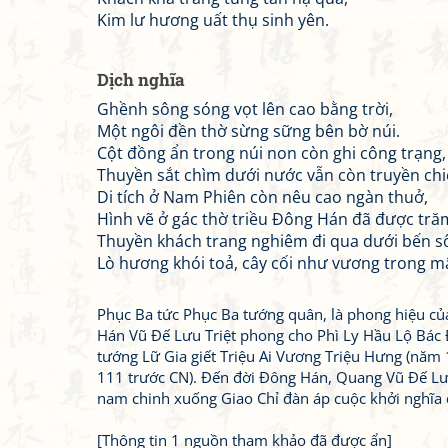
Kim lư hương uất thụ sinh yên.
Dịch nghĩa
Ghềnh sông sóng vọt lên cao bằng trời,
Một ngôi đền thờ sừng sững bên bờ núi.
Cột đồng ẩn trong núi non còn ghi công trạng,
Thuyền sắt chìm dưới nước vẫn còn truyền chi
Di tích ở Nam Phiên còn nêu cao ngàn thuở,
Hình vẽ ở gác thờ triều Đông Hán đã được tr
Thuyền khách trang nghiêm đi qua dưới bến s
Lò hương khói toả, cây cối như vương trong m
Phục Ba tức Phục Ba tướng quân, là phong hiệu củ
Hán Vũ Đế Lưu Triệt phong cho Phì Ly Hầu Lộ Bác
tướng Lữ Gia giết Triệu Ai Vương Triệu Hưng (năm
111 trước CN). Đến đời Đông Hán, Quang Vũ Đế L
nam chinh xuống Giao Chỉ đàn áp cuộc khởi nghĩa 
[Thông tin 1 nguồn tham khảo đã được ẩn]