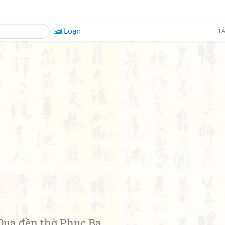
Loạn
TÁ
a đền thờ Phục Ba