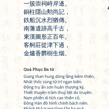
一
簇
崇
祠
峙
岸
邊
。
銅
柱
隱
山
勲
尚
記
，
鉄
船
沉
水
烈
猶
傳
。
南
藩
遺
跡
高
千
古
，
東
漢
圖
形
正
百
年
。
客
舸
莊
從
津
下
過
，
金
爐
香
欝
樹
生
烟
。
Quá Phục Ba từ
Giang than hung dũng lãng kiêm thiên,
Nhất thốc sùng từ trĩ ngạn biên.
Đồng trụ ẩn sơn huân thượng ký,
Thiết thuyền trầm thuỷ liệt do truyền.
Nam phiên di tích cao thiên cổ,
Đông Hán đồ hình chính bách niên.
Khách khả trang tùng tân hạ quá,