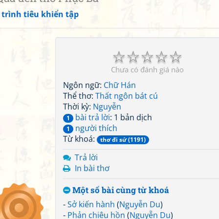
trình tiêu khiển tập
☆
☆
☆
☆
☆
Chưa có đánh giá nào
Ngôn ngữ:
Chữ Hán
Thể thơ:
Thất ngôn bát cú
Thời kỳ:
Nguyễn
bài trả lời
: 1 bản dịch
1
người thích
1
Từ khoá:
thơ đi sứ (1191)
Trả lời
In bài thơ
Một số bài cùng từ khoá
-
Sở kiến hành
(
Nguyễn Du
)
-
Phản chiêu hồn
(
Nguyễn Du
)