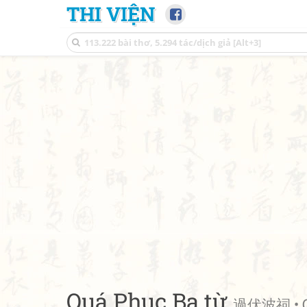
THI VIỆN
Quá Phục Ba từ
過伏波祠 • Qu