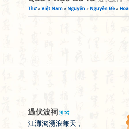
Thơ
»
Việt Nam
»
Nguyễn
»
Nguyễn Đề
»
Hoa 
過
伏
波
祠
江
灘
洶
湧
浪
兼
天
，