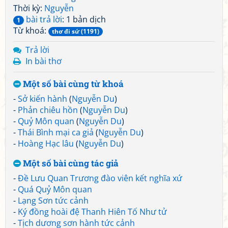
Thời kỳ:
Nguyễn
bài trả lời
: 1 bản dịch
1
Từ khoá:
thơ đi sứ (1191)
Trả lời
In bài thơ
Một số bài cùng từ khoá
-
Sở kiến hành
(
Nguyễn Du
)
-
Phản chiêu hồn
(
Nguyễn Du
)
-
Quỷ Môn quan
(
Nguyễn Du
)
-
Thái Bình mại ca giả
(
Nguyễn Du
)
-
Hoàng Hạc lâu
(
Nguyễn Du
)
Một số bài cùng tác giả
-
Đề Lưu Quan Trương đào viên kết nghĩa xứ
-
Quá Quỷ Môn quan
-
Lạng Sơn tức cảnh
-
Ký đồng hoài đệ Thanh Hiên Tố Như tử
-
Tịch dương sơn hành tức cảnh