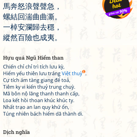
馬
奔
怒
浪
聲
聲
急
，
螺
結
回
湍
曲
曲
澌
。
一
棹
安
瀾
歸
去
穩
，
縱
然
百
險
也
成
夷
。
Hựu quá Ngũ Hiểm than
Chiến chỉ chỉ trì tích lưu kỳ,
Hiểm yếu thiên lưu tráng
Việt thuỳ
.
Cự tích ám tàng giang để toả,
Tiêm ky vi kiến thuỷ trung chuỳ.
Mã bôn nộ lãng thanh thanh cấp,
Loa kết hồi thoan khúc khúc ty.
Nhất trạo an lan quy khứ ổn,
Túng nhiên bách hiểm dã thành di.
Dịch nghĩa