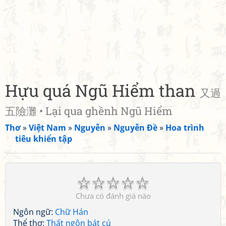
Hựu quá Ngũ Hiểm than
又過
五險灘 • Lại qua ghềnh Ngũ Hiểm
Thơ
»
Việt Nam
»
Nguyễn
»
Nguyễn Đề
»
Hoa trình
tiêu khiển tập
☆
☆
☆
☆
☆
Chưa có đánh giá nào
Ngôn ngữ:
Chữ Hán
Thể thơ:
Thất ngôn bát cú