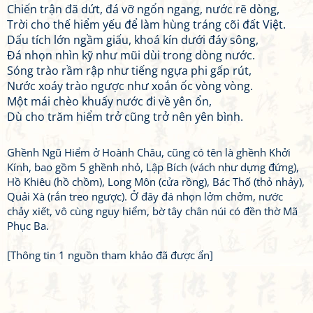
Chiến trận đã dứt, đá vỡ ngổn ngang, nước rẽ dòng,
Trời cho thế hiểm yếu để làm hùng tráng cõi đất Việt.
Dấu tích lớn ngầm giấu, khoá kín dưới đáy sông,
Đá nhọn nhìn kỹ như mũi dùi trong dòng nước.
Sóng trào rầm rập như tiếng ngựa phi gấp rút,
Nước xoáy trào ngược như xoắn ốc vòng vòng.
Một mái chèo khuấy nước đi về yên ổn,
Dù cho trăm hiểm trở cũng trở nên yên bình.
Ghềnh Ngũ Hiểm ở Hoành Châu, cũng có tên là ghềnh Khởi
Kính, bao gồm 5 ghềnh nhỏ, Lập Bích (vách như dựng đứng),
Hồ Khiêu (hồ chồm), Long Môn (cửa rồng), Bác Thố (thỏ nhảy),
Quải Xà (rắn treo ngược). Ở đây đá nhọn lởm chởm, nước
chảy xiết, vô cùng nguy hiểm, bờ tây chân núi có đền thờ Mã
Phục Ba.
[Thông tin 1 nguồn tham khảo đã được ẩn]