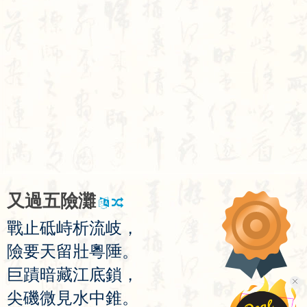
又
過
五
險
灘
戰
止
砥
峙
析
流
岐
，
險
要
天
留
壯
粵
陲
。
巨
蹟
暗
藏
江
底
鎖
，
尖
磯
微
見
水
中
錐
。