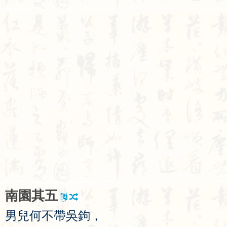
南
園
其
五
男
兒
何
不
帶
吳
鉤
，