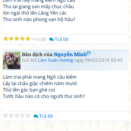
Làm trai hãy mang kiếm Ngô Câu
Thu lại giang san mấy chục châu
Xin ngài thử lên Lăng Yên các
Thư sinh nào phong vạn hộ hầu?
☆
☆
☆
☆
☆
Trả lời
1
5.00
Bản dịch của
Nguyễn Minh
Gửi bởi
Lâm Xuân Hương
ngày 09/02/2016 05:43
Làm trai phải mang Ngô câu kiếm
Lấy lại châu giặc chiếm năm mươi
Thử lên gác bạn ghé coi
Tước hầu nào có cho người thư sinh?
☆
☆
☆
☆
☆
Trả lời