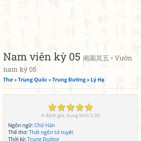
Nam viên kỳ 05
南園其五 • Vườn
nam kỳ 05
Thơ
»
Trung Quốc
»
Trung Đường
»
Lý Hạ
☆
☆
☆
☆
☆
4
5.00
Ngôn ngữ:
Chữ Hán
Thể thơ:
Thất ngôn tứ tuyệt
Thời kỳ:
Trung Đường