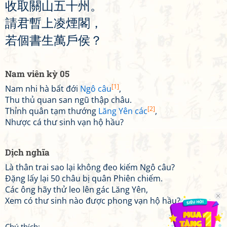
收
取
關
山
五
十
州
。
請
君
暫
上
凌
煙
閣
，
若
個
書
生
萬
戶
侯
？
Nam viên kỳ 05
[1]
Nam nhi hà bất đới
Ngô câu
,
Thu thủ quan san ngũ thập châu.
[2]
Thỉnh quân tạm thướng
Lăng Yên các
,
Nhược cá thư sinh vạn hộ hầu?
Dịch nghĩa
Là thân trai sao lại không đeo kiếm Ngô câu?
Đặng lấy lại 50 châu bị quân Phiên chiếm.
Các ông hãy thử leo lên gác Lăng Yên,
Xem có thư sinh nào được phong vạn hộ hầu?
Chú thích: