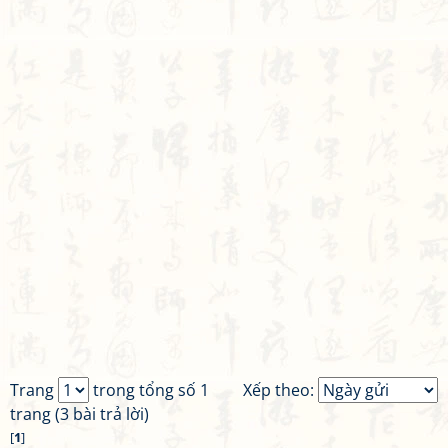
Trang
trong tổng số 1
Xếp theo:
trang (3 bài trả lời)
[
1
]