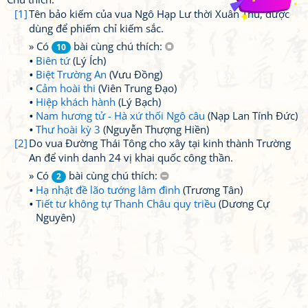
[1]
Tên bảo kiếm của vua Ngô Hạp Lư thời Xuân Thu, được
dùng để phiếm chỉ kiếm sắc.
» Có
bài cùng chú thích:
10
Biên tứ
(Lý Ích)
Biệt Trường An
(Vưu Đồng)
Cảm hoài thi
(Viên Trung Đạo)
Hiệp khách hành
(Lý Bạch)
Nam hương tử - Hà xứ thối Ngô câu
(Nạp Lan Tính Đức)
Thư hoài kỳ 3
(Nguyễn Thượng Hiền)
[2]
Do vua Đường Thái Tông cho xây tại kinh thành Trường
An để vinh danh 24 vị khai quốc công thần.
» Có
bài cùng chú thích:
2
Hạ nhật đề lão tướng lâm đình
(Trương Tân)
Tiết tư không tự Thanh Châu quy triều
(Dương Cự
Nguyên)