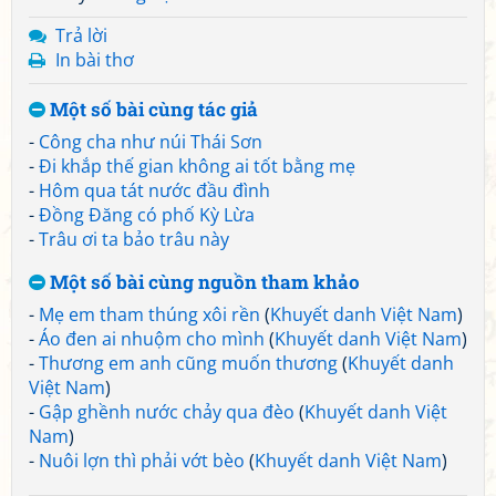
Trả lời
In bài thơ
Một số bài cùng tác giả
-
Công cha như núi Thái Sơn
-
Đi khắp thế gian không ai tốt bằng mẹ
-
Hôm qua tát nước đầu đình
-
Đồng Đăng có phố Kỳ Lừa
-
Trâu ơi ta bảo trâu này
Một số bài cùng nguồn tham khảo
-
Mẹ em tham thúng xôi rền
(
Khuyết danh Việt Nam
)
-
Áo đen ai nhuộm cho mình
(
Khuyết danh Việt Nam
)
-
Thương em anh cũng muốn thương
(
Khuyết danh
Việt Nam
)
-
Gập ghềnh nước chảy qua đèo
(
Khuyết danh Việt
Nam
)
-
Nuôi lợn thì phải vớt bèo
(
Khuyết danh Việt Nam
)