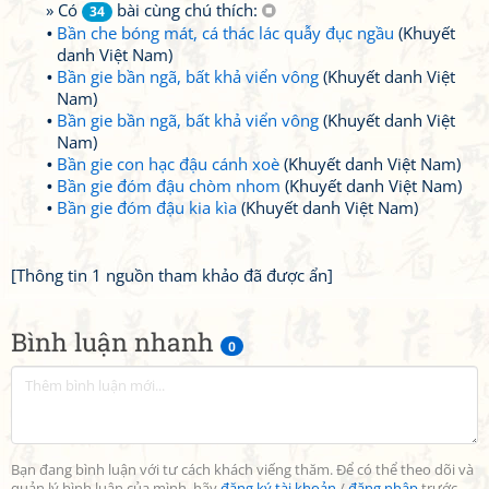
» Có
bài cùng chú thích:
34
Bần che bóng mát, cá thác lác quẫy đục ngầu
(Khuyết
danh Việt Nam)
Bần gie bần ngã, bất khả viển vông
(Khuyết danh Việt
Nam)
Bần gie bần ngã, bất khả viển vông
(Khuyết danh Việt
Nam)
Bần gie con hạc đậu cánh xoè
(Khuyết danh Việt Nam)
Bần gie đóm đậu chòm nhom
(Khuyết danh Việt Nam)
Bần gie đóm đậu kia kìa
(Khuyết danh Việt Nam)
[Thông tin 1 nguồn tham khảo đã được ẩn]
Bình luận nhanh
0
Bạn đang bình luận với tư cách khách viếng thăm. Để có thể theo dõi và
quản lý bình luận của mình, hãy
đăng ký tài khoản
/
đăng nhập
trước.