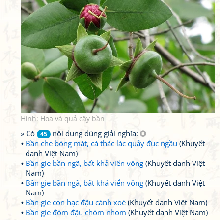
Hình: Hoa và quả cây bần
» Có
nội dung dùng giải nghĩa:
45
Bần che bóng mát, cá thác lác quẫy đục ngầu
(Khuyết
danh Việt Nam)
Bần gie bần ngã, bất khả viển vông
(Khuyết danh Việt
Nam)
Bần gie bần ngã, bất khả viển vông
(Khuyết danh Việt
Nam)
Bần gie con hạc đậu cánh xoè
(Khuyết danh Việt Nam)
Bần gie đóm đậu chòm nhom
(Khuyết danh Việt Nam)