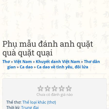
Phụ mẫu đánh anh quặt
quà quặt quại
Thơ
»
Việt Nam
»
Khuyết danh Việt Nam
»
Thơ dân
gian
»
Ca dao
»
Ca dao về tình yêu, đôi lứa
☆
☆
☆
☆
☆
Chưa có đánh giá nào
Thể thơ:
Thể loại khác (thơ)
Thời kỳ:
Trung đại