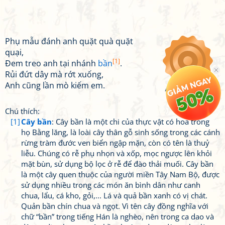
Phụ mẫu đánh anh quặt quà quặt
quại,
[1]
Đem treo anh tại nhánh
bần
.
Rủi đứt dây mà rớt xuống,
Anh cũng lần mò kiếm em.
Chú thích:
[1]
Cây bần
: Cây bần là một chi của thực vật có hoa trong
họ Bằng lăng, là loài cây thân gỗ sinh sống trong các cánh
rừng tràm đước ven biển ngập mặn, còn có tên là thuỷ
liễu. Chúng có rễ phụ nhọn và xốp, mọc ngược lên khỏi
mặt bùn, sử dụng bộ lọc ở rễ để đào thải muối. Cây bần
là một cây quen thuộc của người miền Tây Nam Bộ, được
sử dụng nhiều trong các món ăn bình dân như canh
chua, lẩu, cá kho, gỏi,... Lá và quả bần xanh có vị chát.
Quản bần chín chua và ngọt. Vì tên cây đồng nghĩa với
chữ “bần” trong tiếng Hán là nghèo, nên trong ca dao và