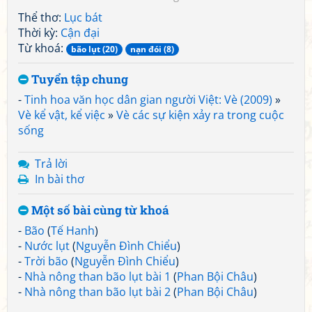
Thể thơ:
Lục bát
Thời kỳ:
Cận đại
Từ khoá:
bão lụt (20)
nạn đói (8)
Tuyển tập chung
-
Tinh hoa văn học dân gian người Việt: Vè (2009)
»
Vè kể vật, kể việc
»
Vè các sự kiện xảy ra trong cuộc
sống
Trả lời
In bài thơ
Một số bài cùng từ khoá
-
Bão
(
Tế Hanh
)
-
Nước lụt
(
Nguyễn Đình Chiểu
)
-
Trời bão
(
Nguyễn Đình Chiểu
)
-
Nhà nông than bão lụt bài 1
(
Phan Bội Châu
)
-
Nhà nông than bão lụt bài 2
(
Phan Bội Châu
)