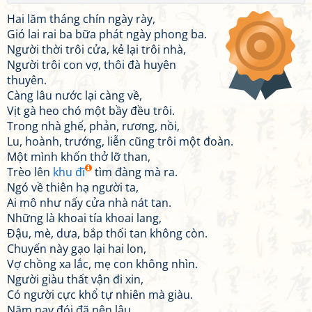
Hai lăm tháng chín ngày rày,
Gió lai rai ba bữa phát ngày phong ba.
Người thời trôi cửa, kẻ lại trôi nhà,
Người trôi con vợ, thôi đà huyên
thuyên.
Càng lâu nước lại càng về,
Vịt gà heo chó một bầy đều trôi.
Trong nhà ghế, phản, rương, nồi,
Lu, hoành, trướng, liễn cũng trôi một đoàn.
Một mình khốn thở lỡ than,
Trèo lên
khu đĩ
tìm đàng mà ra.
Ngó về thiên hạ người ta,
Ai mô như nấy cửa nhà nát tan.
Những là khoai tía khoai lang,
Đậu, mè, dưa, bắp thối tan không còn.
Chuyến này gạo lại hai lon,
Vợ chồng xa lắc, mẹ con không nhìn.
Người giàu thất vận đi xin,
Có người cực khổ tự nhiên mà giàu.
Năm nay đói đã nên lâu,