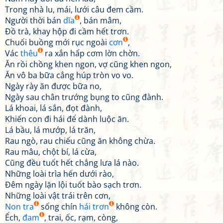
Trong nhà lu, mái, lưới câu đem cầm.
Người thời bán
dĩa
, bán mâm,
Đồ trà, khay hộp đi cầm hết trơn.
Chuối buồng mới rục ngoài
cơn
,
Vác
thêu
ra xắn hấp cơm lờn chờn.
Ăn rồi chồng khen ngon, vợ cũng khen ngon,
Ăn vô ba bữa cẳng húp tròn vo vo.
Ngày rày ăn được bữa no,
Ngày sau chân trướng bụng to cũng đành.
Lá khoai, lá sắn, đọt đành,
Khiến con đi hái để dành luộc ăn.
Lá bầu, lá mướp, lá trăn,
Rau ngò, rau chiếu cũng ăn không chừa.
Rau mâu, chột bí, lá cừa,
Cũng đều tuốt hết chẳng lưa lá nào.
Những loài trìa hến dưới rào,
Đêm ngày lặn lội tuốt bào sạch trơn.
Những loài vật trái trên cơn,
Non tra
sống chín
hái trơn
không còn.
Ếch,
đam
, trai, ốc, rạm, còng,