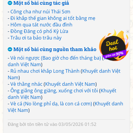
Một số bài cùng tác giả
-
Công cha như núi Thái Sơn
-
Đi khắp thế gian không ai tốt bằng mẹ
-
Hôm qua tát nước đầu đình
-
Đồng Đăng có phố Kỳ Lừa
-
Trâu ơi ta bảo trâu này
Một số bài cùng nguồn tham khảo
-
Vè nói ngược (Bao giờ cho đến tháng ba)
(
Khuyết
danh Việt Nam
)
-
Rủ nhau chơi khắp Long Thành
(
Khuyết danh Việt
Nam
)
-
Vè thằng nhác
(
Khuyết danh Việt Nam
)
-
Ông giẳng ông giăng, xuống chơi với tôi
(
Khuyết
danh Việt Nam
)
-
Vè cá (No lòng phỉ dạ, là con cá cơm)
(
Khuyết danh
Việt Nam
)
Đăng bởi
tôn tiền tử
vào 03/05/2026 01:52