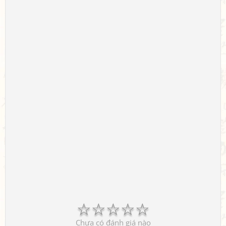
☆
☆
☆
☆
☆
Chưa có đánh giá nào