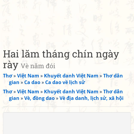
Hai lăm tháng chín ngày
rày
Vè năm đói
Thơ
»
Việt Nam
»
Khuyết danh Việt Nam
»
Thơ dân
gian
»
Ca dao
»
Ca dao về lịch sử
Thơ
»
Việt Nam
»
Khuyết danh Việt Nam
»
Thơ dân
gian
»
Vè, đồng dao
»
Vè địa danh, lịch sử, xã hội