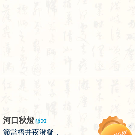
河
口
秋
燈
節
當
梧
井
夜
澄
凝
，