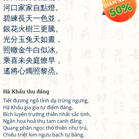
河
口
家
家
自
點
燈
。
碧
練
長
天
一
色
並
，
銀
花
火
樹
三
更
騰
。
光
分
玉
兔
天
如
晝
，
照
轍
金
牛
白
似
冰
。
乘
喜
未
央
庭
燎
早
，
遙
將
心
燭
照
黎
烝
。
Hà Khẩu thu đăng
Tiết đương ngô tỉnh dạ trừng ngưng,
Hà Khẩu gia gia tự điểm đăng.
Bích luyện trường thiên nhất sắc tịnh,
Ngân hoa hoả thụ tam canh đằng.
Quang phân ngọc thố thiên như trú,
Chiếu triệt kim ngưu bạch tự băng.