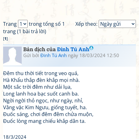
Trang
trong tổng số 1
Xếp theo:
trang (1 bài trả lời)
[
1
]
Bản dịch của
Đinh Tú Anh
Gửi bởi
Đinh Tú Anh
ngày 18/03/2024 12:50
Đêm thu thời tiết trong veo quá,
Hà Khẩu thắp đèn khắp mọi nhà.
Một sắc trời đêm như dải lụa,
Long lanh hoa bạc suốt canh ba.
Ngời ngời thỏ ngọc, như ngày, nhỉ,
Vằng vặc Kim Ngưu, giống tuyết, ha.
Đuốc sáng, chơi đêm đêm chửa muộn,
Đuốc lòng mang chiếu khắp dân ta.
18/3/2024