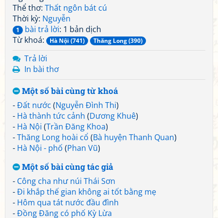
Thể thơ:
Thất ngôn bát cú
Thời kỳ:
Nguyễn
bài trả lời
: 1 bản dịch
1
Từ khoá:
Hà Nội (741)
Thăng Long (390)
Trả lời
In bài thơ
Một số bài cùng từ khoá
-
Đất nước
(
Nguyễn Đình Thi
)
-
Hà thành tức cảnh
(
Dương Khuê
)
-
Hà Nội
(
Trần Đăng Khoa
)
-
Thăng Long hoài cổ
(
Bà huyện Thanh Quan
)
-
Hà Nội - phố
(
Phan Vũ
)
Một số bài cùng tác giả
-
Công cha như núi Thái Sơn
-
Đi khắp thế gian không ai tốt bằng mẹ
-
Hôm qua tát nước đầu đình
-
Đồng Đăng có phố Kỳ Lừa