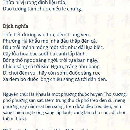
Thừa hỉ vị ương đình liệu tảo,
Dao tương tâm chúc chiếu lê chưng.
Dịch nghĩa
Thời tiết đương vào thu, đêm trong veo,
Phường Hà Khẩu mọi nhà đều thắp đèn cả.
Bầu trời mênh mông một sắc như dải lụa biếc,
Cây lửa hoa bạc suốt ba canh lấp lánh.
Bóng thỏ ngọc sáng ngời, trời tựa ban ngày,
Chiếu sáng cả tới Kim Ngưu, trắng như băng.
Đi chơi đêm vui, hãy còn sớm, đuốc sáng rực,
Xa đem bó đuốc lòng chiếu sáng cả tới dân đen.
Nguyên chú: Hà Khẩu là một phường thuộc huyện Thọ Xương,
phố phường san sát. Đêm trung thu cả phố treo đèn cù, riêng
phường này nằm sát bên sông, trên dưới đều treo đèn, ánh
sáng chiếu mặt sông sáng lấp lánh, càng làm cho cuộc đi chơi
thêm thú vị.