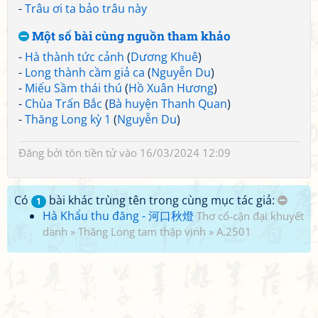
-
Trâu ơi ta bảo trâu này
Một số bài cùng nguồn tham khảo
-
Hà thành tức cảnh
(
Dương Khuê
)
-
Long thành cầm giả ca
(
Nguyễn Du
)
-
Miếu Sầm thái thú
(
Hồ Xuân Hương
)
-
Chùa Trấn Bắc
(
Bà huyện Thanh Quan
)
-
Thăng Long kỳ 1
(
Nguyễn Du
)
Đăng bởi
tôn tiền tử
vào 16/03/2024 12:09
Có
bài khác trùng tên trong cùng mục tác giả:
1
Hà Khẩu thu đăng - 河口秋燈
Thơ cổ-cận đại khuyết
danh
»
Thăng Long tam thập vịnh
»
A.2501