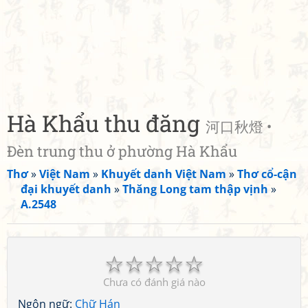
Hà Khẩu thu đăng
河口秋燈 •
Đèn trung thu ở phường Hà Khẩu
Thơ
»
Việt Nam
»
Khuyết danh Việt Nam
»
Thơ cổ-cận
đại khuyết danh
»
Thăng Long tam thập vịnh
»
A.2548
☆
☆
☆
☆
☆
Chưa có đánh giá nào
Ngôn ngữ:
Chữ Hán