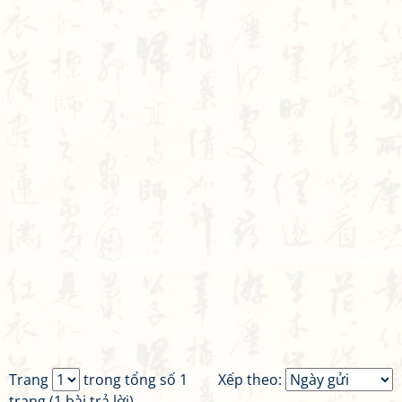
Trang
trong tổng số 1
Xếp theo:
trang (1 bài trả lời)