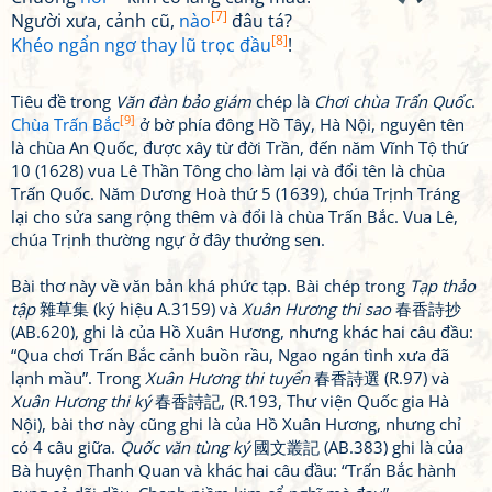
[7]
Người xưa, cảnh cũ,
nào
đâu tá?
[8]
Khéo ngẩn ngơ thay lũ trọc đầu
!
Tiêu đề trong
Văn đàn bảo giám
chép là
Chơi chùa Trấn Quốc
.
[9]
Chùa Trấn Bắc
ở bờ phía đông Hồ Tây, Hà Nội, nguyên tên
là chùa An Quốc, được xây từ đời Trần, đến năm Vĩnh Tộ thứ
10 (1628) vua Lê Thần Tông cho làm lại và đổi tên là chùa
Trấn Quốc. Năm Dương Hoà thứ 5 (1639), chúa Trịnh Tráng
lại cho sửa sang rộng thêm và đổi là chùa Trấn Bắc. Vua Lê,
chúa Trịnh thường ngự ở đây thưởng sen.
Bài thơ này về văn bản khá phức tạp. Bài chép trong
Tạp thảo
tập
雜草集 (ký hiệu A.3159) và
Xuân Hương thi sao
春香詩抄
(AB.620), ghi là của Hồ Xuân Hương, nhưng khác hai câu đầu:
“Qua chơi Trấn Bắc cảnh buồn rầu, Ngao ngán tình xưa đã
lạnh mầu”. Trong
Xuân Hương thi tuyển
春香詩選 (R.97) và
Xuân Hương thi ký
春香詩記, (R.193, Thư viện Quốc gia Hà
Nội), bài thơ này cũng ghi là của Hồ Xuân Hương, nhưng chỉ
có 4 câu giữa.
Quốc văn tùng ký
國文叢記 (AB.383) ghi là của
Bà huyện Thanh Quan và khác hai câu đầu: “Trấn Bắc hành