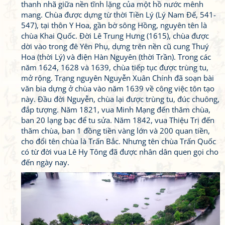
thanh nhã giữa nền tĩnh lặng của một hồ nước mênh
mang. Chùa được dựng từ thời Tiền Lý (Lý Nam Đế, 541-
547), tại thôn Y Hoa, gần bờ sông Hồng, nguyên tên là
chùa Khai Quốc. Đời Lê Trung Hưng (1615), chùa được
dời vào trong đê Yên Phụ, dựng trên nền cũ cung Thuý
Hoa (thời Lý) và điện Hàn Nguyên (thời Trần). Trong các
năm 1624, 1628 và 1639, chùa tiếp tục được trùng tu,
mở rộng. Trạng nguyên Nguyễn Xuân Chính đã soạn bài
văn bia dựng ở chùa vào năm 1639 về công việc tôn tạo
này. Đầu đời Nguyễn, chùa lại được trùng tu, đúc chuông,
đắp tượng. Năm 1821, vua Minh Mạng đến thăm chùa,
ban 20 lạng bạc để tu sửa. Năm 1842, vua Thiệu Trị đến
thăm chùa, ban 1 đồng tiền vàng lớn và 200 quan tiền,
cho đổi tên chùa là Trấn Bắc. Nhưng tên chùa Trấn Quốc
có từ đời vua Lê Hy Tông đã được nhân dân quen gọi cho
đến ngày nay.