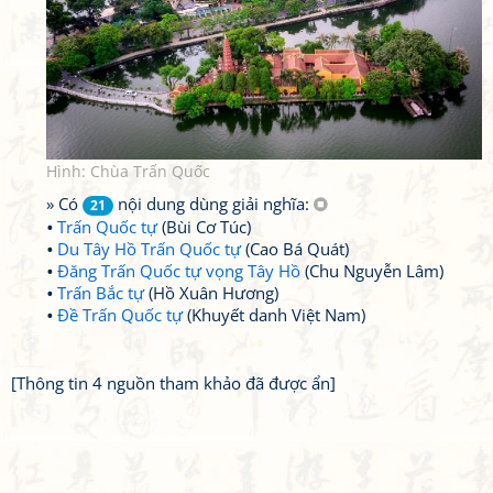
Hình: Chùa Trấn Quốc
» Có
nội dung dùng giải nghĩa:
21
Trấn Quốc tự
(Bùi Cơ Túc)
Du Tây Hồ Trấn Quốc tự
(Cao Bá Quát)
Đăng Trấn Quốc tự vọng Tây Hồ
(Chu Nguyễn Lâm)
Trấn Bắc tự
(Hồ Xuân Hương)
Đề Trấn Quốc tự
(Khuyết danh Việt Nam)
[Thông tin 4 nguồn tham khảo đã được ẩn]