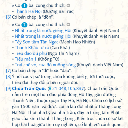
» Có
bài cùng chú thích:
1
Thành Hà Nội
(Dương Bá Trạc)
[6]
Có bản chép là “dồn”.
» Có
bài cùng chú thích:
7
Nhất trong là nước giếng Hồi
(Khuyết danh Việt Nam)
Nhất trong là nước giếng Hồi
(Khuyết danh Việt Nam)
Tây Sơn tầm Tân Ngạc
(Mạnh Hạo Nhiên)
Thanh Khâu tử ca
(Cao Khải)
Tiêu dao du phú
(Ngô Thì Nhậm)
Tiểu mân 1
(Khổng Tử)
Trai chê vợ, của đổ xuống sông
(Khuyết danh Việt Nam)
[7]
Có bản chép là “đi” hoặc “đâu”.
[8]
Ý nói các vị sư trong chùa không biết gì tới thời cuộc,
triều đại thay đổi ở bên ngoài đời.
[9]
Chùa Trấn Quốc
(
21.048,105.837
): Chùa Trấn Quốc
nằm trên một hòn đảo phía đông Hồ Tây, gần đường
Thanh Niên, thuộc quận Tây Hồ, Hà Nội. Chùa có lịch sử
gần 1500 năm và được coi là lâu đời nhất ở Thăng Long -
Hà Nội. Thời nhà Lý và nhà Trần, đây là trung tâm Phật
giáo của kinh thành Thăng Long. Kiến trúc chùa có sự kết
hợp hài hoà giữa tính uy nghiêm, cổ kính với cảnh quan