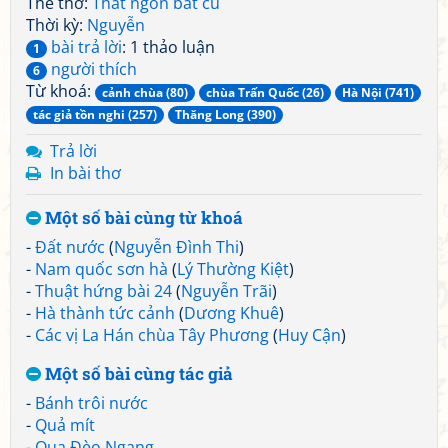
Thể thơ:
Thất ngôn bát cú
Thời kỳ:
Nguyễn
bài trả lời
: 1 thảo luận
1
người thích
6
Từ khoá:
cảnh chùa (80)
chùa Trấn Quốc (26)
Hà Nội (741)
tác giả tồn nghi (257)
Thăng Long (390)
Trả lời
In bài thơ
Một số bài cùng từ khoá
-
Đất nước
(
Nguyễn Đình Thi
)
-
Nam quốc sơn hà
(
Lý Thường Kiệt
)
-
Thuật hứng bài 24
(
Nguyễn Trãi
)
-
Hà thành tức cảnh
(
Dương Khuê
)
-
Các vị La Hán chùa Tây Phương
(
Huy Cận
)
Một số bài cùng tác giả
-
Bánh trôi nước
-
Quả mít
-
Qua Đèo Ngang