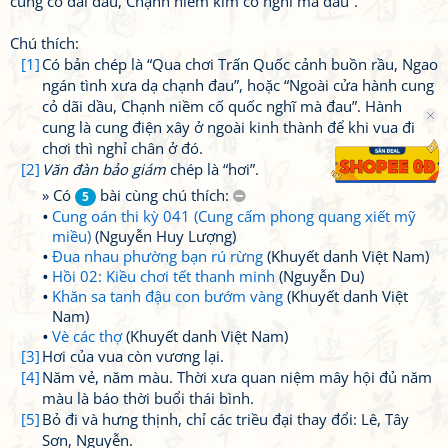
cung cỏ dãi dầu, Chạnh niềm kim cổ nghĩ mà đau”.
Chú thích:
[1]
Có bản chép là “Qua chơi Trấn Quốc cảnh buồn rầu, Ngao
ngán tình xưa dạ chạnh đau”, hoặc “Ngoài cửa hành cung
cỏ dãi dầu, Chạnh niềm cố quốc nghĩ mà đau”. Hành
cung là cung điện xây ở ngoài kinh thành để khi vua đi
chơi thì nghỉ chân ở đó.
[2]
Văn đàn bảo giám
chép là “hơi”.
» Có
bài cùng chú thích:
5
Cung oán thi kỳ 041 (Cung cấm phong quang xiết mỹ
miều)
(Nguyễn Huy Lượng)
Đua nhau phường bạn rú rừng
(Khuyết danh Việt Nam)
Hồi 02: Kiều chơi tết thanh minh
(Nguyễn Du)
Khăn sa tanh đậu con bướm vàng
(Khuyết danh Việt
Nam)
Vè các thợ
(Khuyết danh Việt Nam)
[3]
Hơi của vua còn vương lại.
[4]
Năm vẻ, năm màu. Thời xưa quan niệm mây hội đủ năm
màu là báo thời buổi thái bình.
[5]
Bỏ đi và hưng thịnh, chỉ các triều đại thay đổi: Lê, Tây
Sơn, Nguyễn.