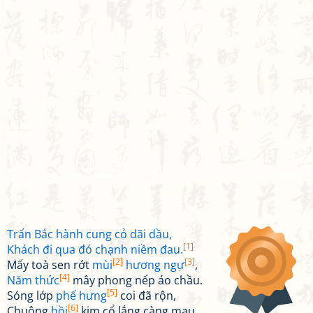
Trấn Bắc hành cung cỏ dãi dầu,
[1]
Khách đi qua đó chạnh niềm đau.
[2]
[3]
Mấy toà sen rớt
mùi
hương ngự
,
[4]
Năm thức
mây phong nếp áo chầu.
[5]
Sóng lớp
phế hưng
coi đã rộn,
[6]
Chuông
hồi
kim cổ lắng càng mau.