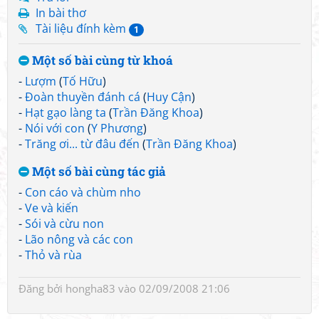
In bài thơ
Tài liệu đính kèm
1
Một số bài cùng từ khoá
-
Lượm
(
Tố Hữu
)
-
Đoàn thuyền đánh cá
(
Huy Cận
)
-
Hạt gạo làng ta
(
Trần Đăng Khoa
)
-
Nói với con
(
Y Phương
)
-
Trăng ơi... từ đâu đến
(
Trần Đăng Khoa
)
Một số bài cùng tác giả
-
Con cáo và chùm nho
-
Ve và kiến
-
Sói và cừu non
-
Lão nông và các con
-
Thỏ và rùa
Đăng bởi
hongha83
vào 02/09/2008 21:06