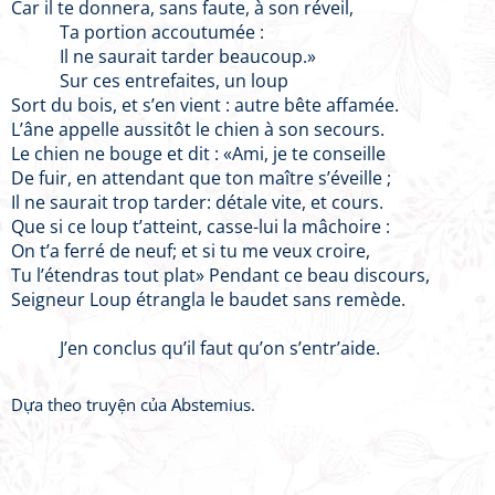
Car il te donnera, sans faute, à son réveil,
Ta portion accoutumée :
Il ne saurait tarder beaucoup.»
Sur ces entrefaites, un loup
Sort du bois, et s’en vient : autre bête affamée.
L’âne appelle aussitôt le chien à son secours.
Le chien ne bouge et dit : «Ami, je te conseille
De fuir, en attendant que ton maître s’éveille ;
Il ne saurait trop tarder: détale vite, et cours.
Que si ce loup t’atteint, casse-lui la mâchoire :
On t’a ferré de neuf; et si tu me veux croire,
Tu l’étendras tout plat» Pendant ce beau discours,
Seigneur Loup étrangla le baudet sans remède.
J’en conclus qu’il faut qu’on s’entr’aide.
Dựa theo truyện của Abstemius.