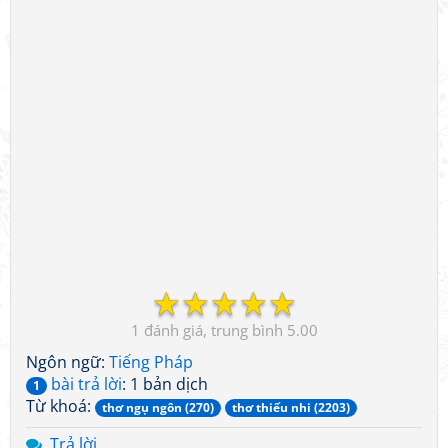
☆
☆
☆
☆
☆
1
5.00
Ngôn ngữ:
Tiếng Pháp
bài trả lời
: 1 bản dịch
1
Từ khoá:
thơ ngụ ngôn (270)
thơ thiếu nhi (2203)
Trả lời