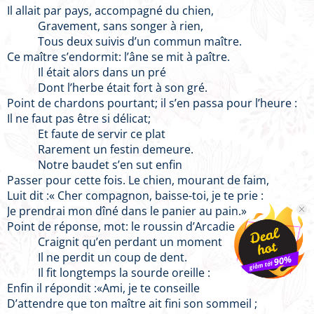
Il allait par pays, accompagné du chien,
Gravement, sans songer à rien,
Tous deux suivis d’un commun maître.
Ce maître s’endormit: l’âne se mit à paître.
Il était alors dans un pré
Dont l’herbe était fort à son gré.
Point de chardons pourtant; il s’en passa pour l’heure :
Il ne faut pas être si délicat;
Et faute de servir ce plat
Rarement un festin demeure.
Notre baudet s’en sut enfin
Passer pour cette fois. Le chien, mourant de faim,
Luit dit :« Cher compagnon, baisse-toi, je te prie :
Je prendrai mon dîné dans le panier au pain.»
Point de réponse, mot: le roussin d’Arcadie
Craignit qu’en perdant un moment
Il ne perdit un coup de dent.
Il fit longtemps la sourde oreille :
Enfin il répondit :«Ami, je te conseille
D’attendre que ton maître ait fini son sommeil ;