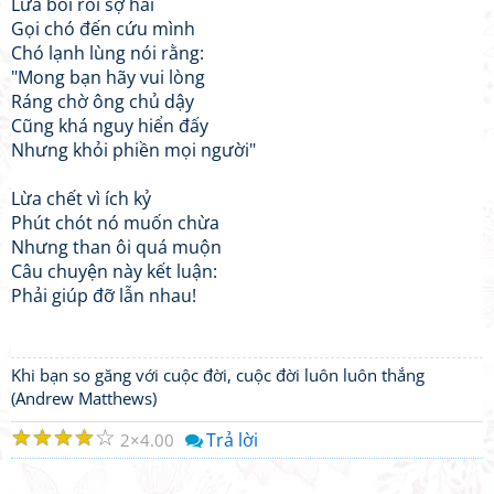
Lừa bối rối sợ hãi
Gọi chó đến cứu mình
Chó lạnh lùng nói rằng:
"Mong bạn hãy vui lòng
Ráng chờ ông chủ dậy
Cũng khá nguy hiển đấy
Nhưng khỏi phiền mọi người"
Lừa chết vì ích kỷ
Phút chót nó muốn chừa
Nhưng than ôi quá muộn
Câu chuyện này kết luận:
Phải giúp đỡ lẫn nhau!
Khi bạn so găng với cuộc đời, cuộc đời luôn luôn thắng
(Andrew Matthews)
☆
☆
☆
☆
☆
Trả lời
2
4.00