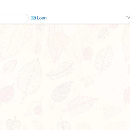
Loạn
TÁ