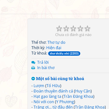
☆
☆
☆
☆
☆
Chưa có đánh giá nào
Thể thơ:
Thơ tự do
Thời kỳ:
Hiện đại
Từ khoá:
thơ thiếu nhi (2203)
Trả lời
In bài thơ
Một số bài cùng từ khoá
-
Lượm
(
Tố Hữu
)
-
Đoàn thuyền đánh cá
(
Huy Cận
)
-
Hạt gạo làng ta
(
Trần Đăng Khoa
)
-
Nói với con
(
Y Phương
)
-
Trăng ơi... từ đâu đến
(
Trần Đăng Khoa
)