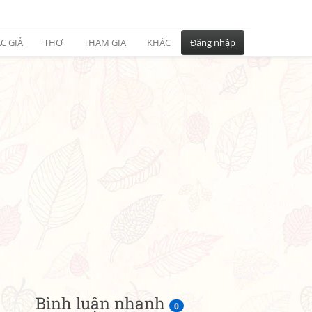
C GIẢ
THƠ
THAM GIA
KHÁC
Đăng nhập
Bình luận nhanh
0