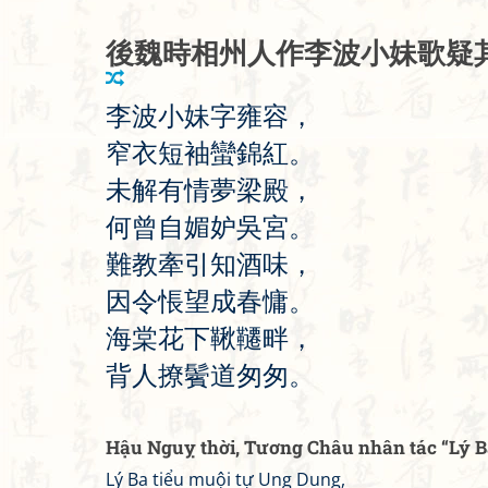
後
魏
時
相
州
人
作
李
波
小
妹
歌
疑
李
波
小
妹
字
雍
容
，
窄
衣
短
袖
蠻
錦
紅
。
未
解
有
情
夢
梁
殿
，
何
曾
自
媚
妒
吳
宮
。
難
教
牽
引
知
酒
味
，
因
令
悵
望
成
春
慵
。
海
棠
花
下
鞦
韆
畔
，
背
人
撩
鬢
道
匆
匆
。
Hậu Nguỵ thời, Tương Châu nhân tác “Lý Ba 
Lý Ba tiểu muội tự Ung Dung,