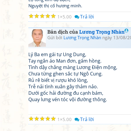
Nguyệt thị cố hương minh.
☆
☆
☆
☆
☆
Trả lời
1
5.00
Bản dịch của
Lương Trọng Nhàn
Gửi bởi
Lương Trọng Nhàn
ngày 13/08/2
Lý Ba em gái tự Ung Dung,
Tay ngắn áo Man đơn, gấm hồng.
Tình dậy chẳng màng Lương Điện mộng,
Chưa từng ghen sắc tự Ngô Cung.
Rủ rê biết vị rượu khó lòng,
Trễ nải tình xuân gây thảm nảo.
Dưới gốc hải đường đu cạnh bám,
Quay lưng vén tóc vội đường thông.
☆
☆
☆
☆
☆
Trả lời
1
5.00