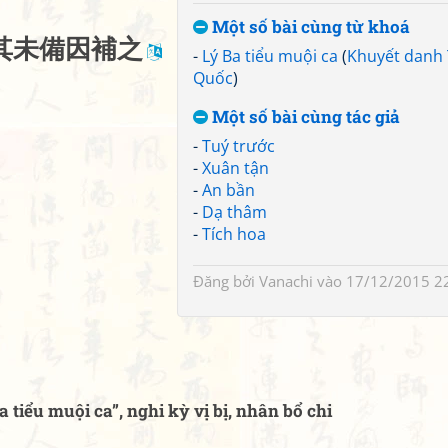
Một số bài cùng từ khoá
其
未
備
因
補
之
-
Lý Ba tiểu muội ca
(
Khuyết danh
Quốc
)
Một số bài cùng tác giả
-
Tuý trước
-
Xuân tận
-
An bần
-
Dạ thâm
-
Tích hoa
Đăng bởi
Vanachi
vào 17/12/2015 2
tiểu muội ca”, nghi kỳ vị bị, nhân bổ chi