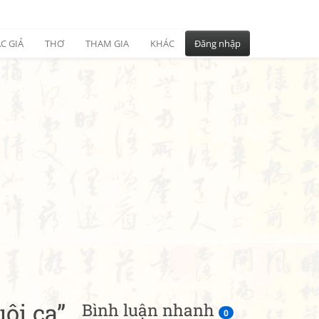
C GIẢ
THƠ
THAM GIA
KHÁC
Đăng nhập
ội ca”,
Bình luận nhanh
0