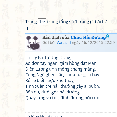
Trang
trong tổng số 1 trang (2 bài trả lời)
[
1
]
Bản dịch của
Châu Hải Đường
Gửi bởi
Vanachi
ngày 16/12/2015 22:29
Em Lý Ba, tự Ung Dung,
Áo đơn tay ngắn, gấm hồng đất Man.
Điện Lương tình mộng chẳng màng,
Cung Ngô ghen sắc, chưa từng tự hay.
Rủ rê biết rượu khó thay,
Tình xuân trễ nải, thường gây ai buồn.
Bên đu, dưới gốc hải đường,
Quay lưng vơ tóc, đỉnh đương nói cười.
Lộ tòng kim dạ bạch,