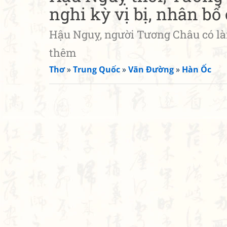
nghi kỳ vị bị, nhân bổ
Hậu Nguỵ, người Tương Châu có làm
thêm
Thơ
»
Trung Quốc
»
Vãn Đường
»
Hàn Ốc