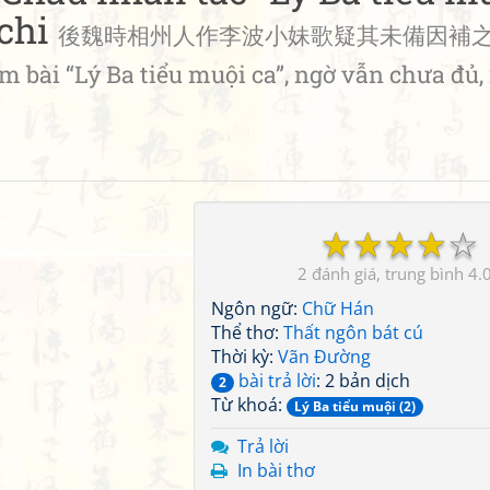
 chi
後魏時相州人作李波小妹歌疑其未備因補之 • 
 bài “Lý Ba tiểu muội ca”, ngờ vẫn chưa đủ,
☆
☆
☆
☆
☆
2
4.
Ngôn ngữ:
Chữ Hán
Thể thơ:
Thất ngôn bát cú
Thời kỳ:
Vãn Đường
bài trả lời
: 2 bản dịch
2
Từ khoá:
Lý Ba tiểu muội (2)
Trả lời
In bài thơ