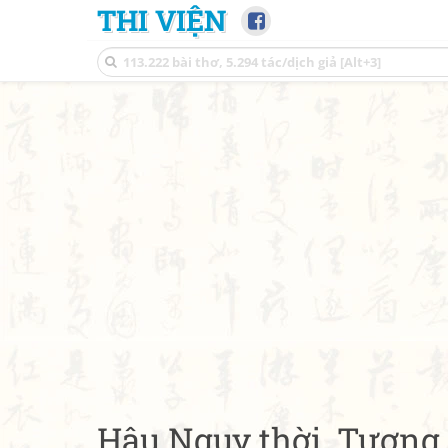
THI VIỆN
Hậu Nguỵ thời, Tương 