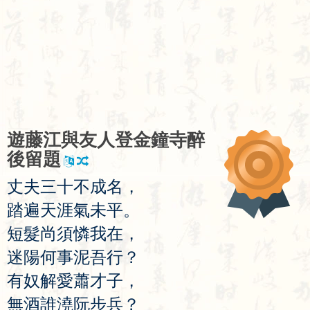
遊
藤
江
與
友
人
登
金
鐘
寺
醉
後
留
題
丈
夫
三
十
不
成
名
，
踏
遍
天
涯
氣
未
平
。
短
髮
尚
須
憐
我
在
，
迷
陽
何
事
泥
吾
行
？
有
奴
解
愛
蕭
才
子
，
無
酒
誰
澆
阮
步
兵
？