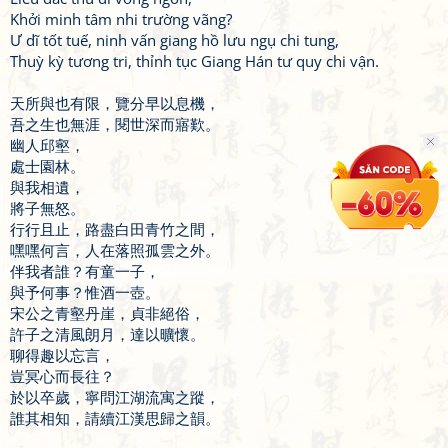
Khởi minh tâm nhi trường vãng?
Ư dĩ tốt tuế, ninh vấn giang hồ lưu ngụ chi tung,
Thuỳ kỳ tương tri, thỉnh tục Giang Hán tư quy chi vận.
天所與也有限，覽分早以息機，
吾之生也無涯，閱世深而寤歎。
幽人邱壑，
處士園林。
與我相遺，
將子無怒。
行行且止，路盡白田青竹之間，
嘿嘿何言，人在落照孤雲之外。
伴我者誰？有童一子，
與予何事？惟酒一壺。
宋公之青壑丹崖，貞非絕俗，
許子之清風朗月，達以曠懷。
聊得趣以忘言，
豈冥心而長往？
於以卒歲，寧問江湖流寓之蹤，
誰其相知，請續江漢思歸之韻。