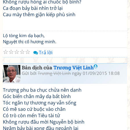
Không rượu hòng ai chuốc bộ bình?
Ca đoạn bảy bài nhìn trở lại
Cau mày thêm giận kiếp phù sinh
Lộ tòng kim dạ bạch,
Nguyệt thị cố hương minh.
☆
☆
☆
☆
☆
Trả lời
Bản dịch của
Trương Việt Linh
Gửi bởi
Trương Việt Linh
ngày 01/09/2015 18:08
Trượng phu ba chục chửa nên danh
Góc biển chân mây dạ bất bình
Tóc ngắn tự thương nay vẫn sống
Cỏ mê sao cứ buộc vào chân
Có trò còn mến Tiêu tài tử
Không rượu đâu mời Nguyễn bộ binh
Ngâm bảy bài xong đầu ngoảnh lại