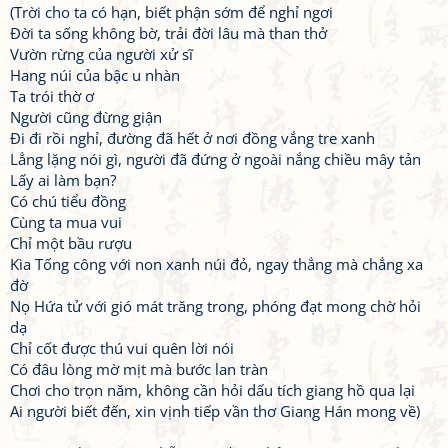
(Trời cho ta có hạn, biết phận sớm để nghỉ ngơi
Đời ta sống không bờ, trải đời lâu mà than thở
Vườn rừng của người xử sĩ
Hang núi của bậc u nhàn
Ta trói thờ ơ
Người cũng đừng giận
Đi đi rồi nghỉ, đường đã hết ở nơi đồng vắng tre xanh
Lẳng lặng nói gì, người đã đứng ở ngoài nắng chiều mây tản
Lấy ai làm bạn?
Có chú tiểu đồng
Cùng ta mua vui
Chỉ một bầu rượu
Kìa Tống công với non xanh núi đỏ, ngay thẳng mà chẳng xa
đờ
Nọ Hứa tử với gió mát trăng trong, phóng đạt mong chờ hỏi
dạ
Chỉ cốt được thú vui quên lời nói
Có đâu lòng mờ mịt mà bước lan tràn
Chơi cho trọn năm, không cần hỏi dấu tích giang hồ qua lại
Ai người biết đến, xin vịnh tiếp vần thơ Giang Hán mong về)