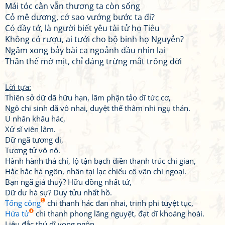
Mái tóc cằn vẫn thương ta còn sống
Cỏ mê dương, cớ sao vướng bước ta đi?
Có đầy tớ, là người biết yêu tài tử họ Tiêu
Không có rượu, ai tưới cho bộ binh họ Nguyễn?
Ngâm xong bảy bài ca ngoảnh đầu nhìn lại
Thân thế mờ mịt, chỉ đáng trừng mắt trông đời
Lời tựa:
Thiên sở dữ dã hữu hạn, lãm phận tảo dĩ tức cơ,
Ngô chi sinh dã vô nhai, duyệt thế thâm nhi ngụ thán.
U nhân khâu hác,
Xử sĩ viên lâm.
Dữ ngã tương di,
Tương tử vô nộ.
Hành hành thả chỉ, lộ tận bạch điền thanh trúc chi gian,
Hắc hắc hà ngôn, nhân tại lạc chiếu cô vân chi ngoại.
Bạn ngã giả thuỳ? Hữu đồng nhất tử,
Dữ dư hà sự? Duy tửu nhất hồ.
Tống công
chi thanh hác đan nhai, trinh phi tuyệt tục,
Hứa tử
chi thanh phong lãng nguyệt, đạt dĩ khoáng hoài.
Liêu đắc thú dĩ vong ngôn,