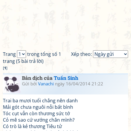
Trang
trong tổng số 1
Xếp theo:
trang (5 bài trả lời)
[
1
]
Bản dịch của
Tuấn Sinh
Gửi bởi
Vanachi
ngày 16/04/2014 21:22
Trai ba mươi tuổi chẳng nên danh
Mải gót chưa nguôi nỗi bất bình
Tóc cụt vẫn còn thương sức tớ
Cỏ mê sao cứ vướng chân mình?
Có trò là kẻ thương Tiêu tử