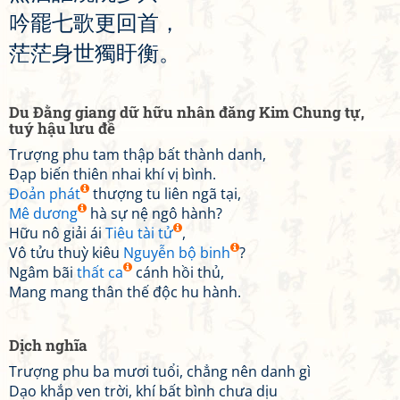
吟
罷
七
歌
更
回
首
，
茫
茫
身
世
獨
盱
衡
。
Du Đằng giang dữ hữu nhân đăng Kim Chung tự,
tuý hậu lưu đề
Trượng phu tam thập bất thành danh,
Đạp biến thiên nhai khí vị bình.
Đoản phát
thượng tu liên ngã tại,
Mê dương
hà sự nệ ngô hành?
Hữu nô giải ái
Tiêu tài tử
,
Vô tửu thuỳ kiêu
Nguyễn bộ binh
?
Ngâm bãi
thất ca
cánh hồi thủ,
Mang mang thân thế độc hu hành.
Dịch nghĩa
Trượng phu ba mươi tuổi, chẳng nên danh gì
Dạo khắp ven trời, khí bất bình chưa dịu