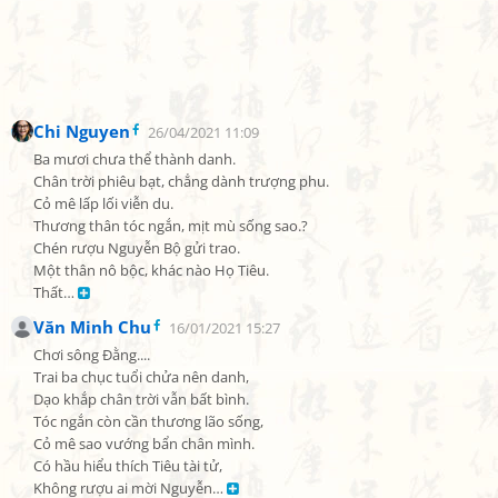
Chi Nguyen
26/04/2021 11:09
Ba mươi chưa thể thành danh.

Chân trời phiêu bạt, chẳng dành trượng phu.

Cỏ mê lấp lối viễn du.

Thương thân tóc ngắn, mịt mù sống sao.?

Chén rượu Nguyễn Bộ gửi trao.

Một thân nô bộc, khác nào Họ Tiêu.

Thất… 
Văn Minh Chu
16/01/2021 15:27
Chơi sông Đằng....

Trai ba chục tuổi chửa nên danh,

Dạo khắp chân trời vẫn bất bình.

Tóc ngắn còn cần thương lão sống,

Cỏ mê sao vướng bẩn chân mình.

Có hầu hiểu thích Tiêu tài tử,

Không rượu ai mời Nguyễn… 