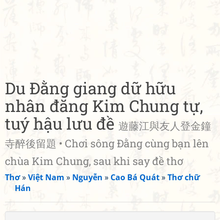
Du Đằng giang dữ hữu
nhân đăng Kim Chung tự,
tuý hậu lưu đề
遊藤江與友人登金鐘
寺醉後留題 • Chơi sông Đằng cùng bạn lên
chùa Kim Chung, sau khi say đề thơ
Thơ
»
Việt Nam
»
Nguyễn
»
Cao Bá Quát
»
Thơ chữ
Hán