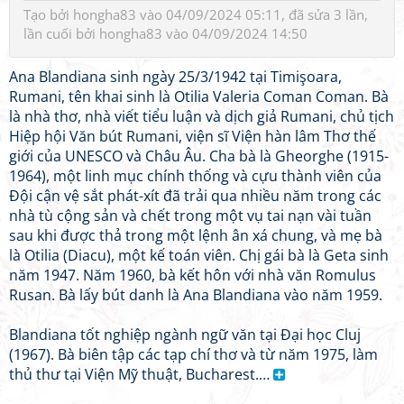
Tạo bởi
hongha83
vào 04/09/2024 05:11, đã sửa 3 lần,
lần cuối bởi
hongha83
vào 04/09/2024 14:50
Ana Blandiana sinh ngày 25/3/1942 tại Timişoara,
Rumani, tên khai sinh là Otilia Valeria Coman Coman. Bà
là nhà thơ, nhà viết tiểu luận và dịch giả Rumani, chủ tịch
Hiệp hội Văn bút Rumani, viện sĩ Viện hàn lâm Thơ thế
giới của UNESCO và Châu Âu. Cha bà là Gheorghe (1915-
1964), một linh mục chính thống và cựu thành viên của
Đội cận vệ sắt phát-xít đã trải qua nhiều năm trong các
nhà tù cộng sản và chết trong một vụ tai nạn vài tuần
sau khi được thả trong một lệnh ân xá chung, và mẹ bà
là Otilia (Diacu), một kế toán viên. Chị gái bà là Geta sinh
năm 1947. Năm 1960, bà kết hôn với nhà văn Romulus
Rusan. Bà lấy bút danh là Ana Blandiana vào năm 1959.
Blandiana tốt nghiệp ngành ngữ văn tại Đại học Cluj
(1967). Bà biên tập các tạp chí thơ và từ năm 1975, làm
thủ thư tại Viện Mỹ thuật, Bucharest.…