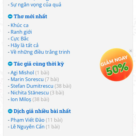
-
Sự ngân vọng của quả
Thơ mới nhất
-
Khúc ca
-
Ranh giới
-
Cực Bắc
-
Hãy là tất cả
-
Về những điều trắng trinh
Tác giả cùng thời kỳ
-
Agi Mishol
(1 bài)
-
Marin Sorescu
(7 bài)
-
Stefan Dumitrescu
(38 bài)
-
Nichita Stănescu
(3 bài)
-
Ion Miloș
(38 bài)
Dịch giả nhiều bài nhất
-
Phạm Viết Đào
(11 bài)
-
Lê Nguyên Cẩn
(1 bài)