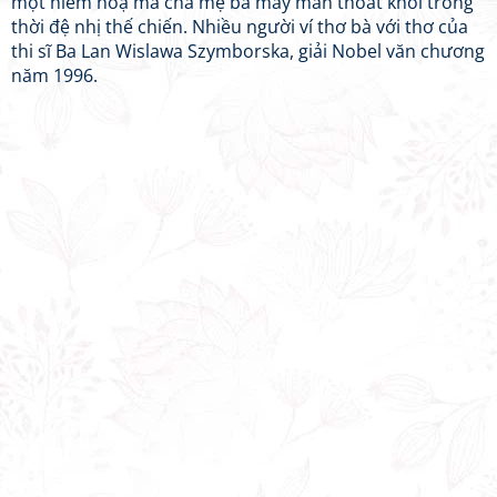
một hiểm hoạ mà cha mẹ bà may mắn thoát khỏi trong
thời đệ nhị thế chiến. Nhiều người ví thơ bà với thơ của
thi sĩ Ba Lan Wislawa Szymborska, giải Nobel văn chương
năm 1996.