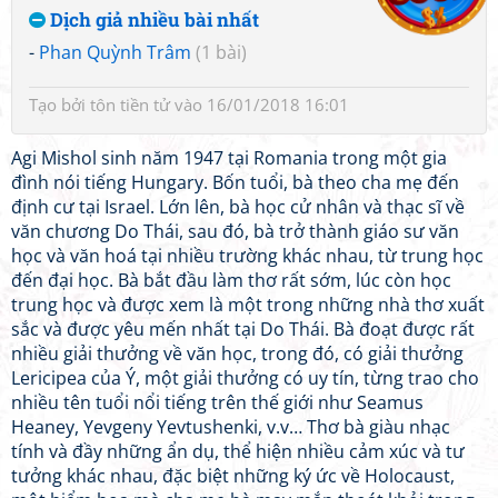
Dịch giả nhiều bài nhất
-
Phan Quỳnh Trâm
(1 bài)
Tạo bởi
tôn tiền tử
vào 16/01/2018 16:01
Agi Mishol sinh năm 1947 tại Romania trong một gia
đình nói tiếng Hungary. Bốn tuổi, bà theo cha mẹ đến
định cư tại Israel. Lớn lên, bà học cử nhân và thạc sĩ về
văn chương Do Thái, sau đó, bà trở thành giáo sư văn
học và văn hoá tại nhiều trường khác nhau, từ trung học
đến đại học. Bà bắt đầu làm thơ rất sớm, lúc còn học
trung học và được xem là một trong những nhà thơ xuất
sắc và được yêu mến nhất tại Do Thái. Bà đoạt được rất
nhiều giải thưởng về văn học, trong đó, có giải thưởng
Lericipea của Ý, một giải thưởng có uy tín, từng trao cho
nhiều tên tuổi nổi tiếng trên thế giới như Seamus
Heaney, Yevgeny Yevtushenki, v.v… Thơ bà giàu nhạc
tính và đầy những ẩn dụ, thể hiện nhiều cảm xúc và tư
tưởng khác nhau, đặc biệt những ký ức về Holocaust,