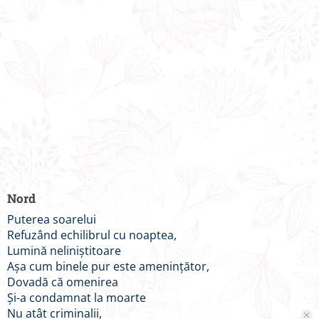
Nord
Puterea soarelui
Refuzând echilibrul cu noaptea,
Lumină neliniștitoare
Așa cum binele pur este amenințător,
Dovadă că omenirea
Și-a condamnat la moarte
Nu atât criminalii,