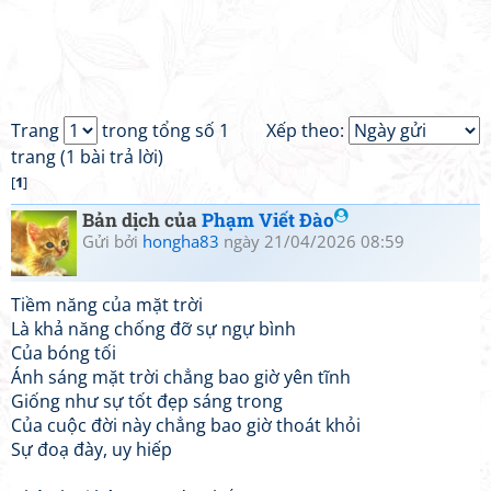
Trang
trong tổng số 1
Xếp theo:
trang (1 bài trả lời)
[
1
]
Bản dịch của
Phạm Viết Đào
Gửi bởi
hongha83
ngày 21/04/2026 08:59
Tiềm năng của mặt trời
Là khả năng chống đỡ sự ngự bình
Của bóng tối
Ánh sáng mặt trời chẳng bao giờ yên tĩnh
Giống như sự tốt đẹp sáng trong
Của cuộc đời này chẳng bao giờ thoát khỏi
Sự đoạ đày, uy hiếp