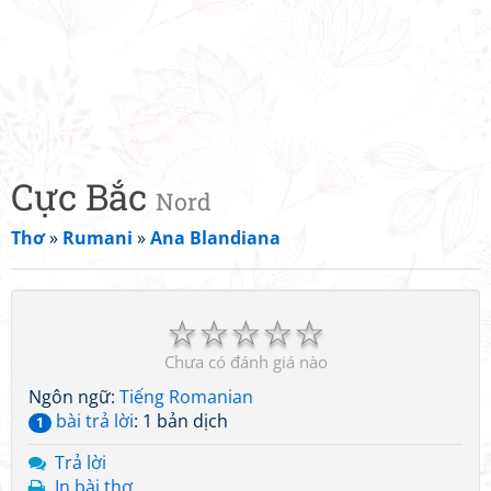
Cực Bắc
Nord
Thơ
»
Rumani
»
Ana Blandiana
☆
☆
☆
☆
☆
Chưa có đánh giá nào
Ngôn ngữ:
Tiếng Romanian
bài trả lời
: 1 bản dịch
1
Trả lời
In bài thơ