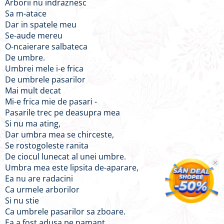
Arborii nu indraznesc
Sa m-atace
Dar in spatele meu
Se-aude mereu
O-ncaierare salbateca
De umbre.
Umbrei mele i-e frica
De umbrele pasarilor
Mai mult decat
Mi-e frica mie de pasari -
Pasarile trec pe deasupra mea
Si nu ma ating,
Dar umbra mea se chirceste,
Se rostogoleste ranita
De ciocul lunecat al unei umbre.
Umbra mea este lipsita de-aparare,
Ea nu are radacini
Ca urmele arborilor
Si nu stie
Ca umbrele pasarilor sa zboare.
Ea a fost adusa pe pamant