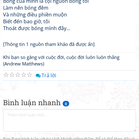
Bóng của mình là cội nguồn bóng tối
Làm nên bóng đêm
Và những điều phiền muộn
Biết đến bao giờ, tôi
Thoát được bóng mình đây...
[Thông tin 1 nguồn tham khảo đã được ẩn]
Khi bạn so găng với cuộc đời, cuộc đời luôn luôn thắng
(Andrew Matthews)
☆
☆
☆
☆
☆
Trả lời
Bình luận nhanh
0
Bạn đang bình luận với tư cách khách viếng thăm. Để có thể theo dõi và