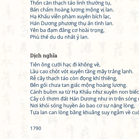
Thốn căn thạch táo linh thường tụ,
Bán chẩm hoàng lương mộng vị lan.
Hạ Khẩu viễn phàm xuyên bích lạc,
Hán Dương phương thụ ấn tình lan.
Yên ba đạm đằng cơ hoài trọng,
Phù thế du du nhất ỷ lan.
Dịch nghĩa
Tiên ông cưỡi hạc đi không về,
Lầu cao chót vót xuyên tầng mây trắng lạnh.
Rễ cây thạch táo còn đọng khí thiêng,
Bên gối chưa tan giấc mộng hoàng lương.
Cánh buồm xa từ Hạ Khẩu như xuyên non biếc
Cây cỏ thơm đất Hán Dương như in trên sóng 
Nơi khói sóng huyền ảo bao cơ sự nặng lòng,
Tựa lan can lòng bâng khuâng suy ngẫm về cuộ
1790