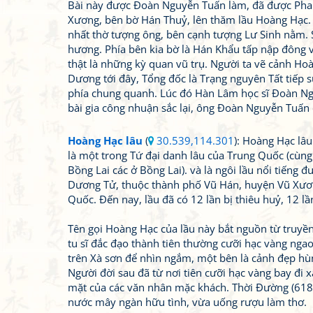
Bài này được Đoàn Nguyễn Tuấn làm, đã được Phan H
Xương, bên bờ Hán Thuỷ, lên thăm lầu Hoàng Hạc. N
nhất thờ tượng ông, bên cạnh tượng Lư Sinh nằm. S
hương. Phía bên kia bờ là Hán Khẩu tấp nập đông v
thật là những kỳ quan vũ trụ. Người ta vẽ cảnh H
Dương tới đây, Tổng đốc là Trạng nguyên Tất tiếp s
phía chung quanh. Lúc đó Hàn Lâm học sĩ Đoàn Ngu
bài gia công nhuận sắc lại, ông Đoàn Nguyễn Tuấn 
Hoàng Hạc lâu
(
30.539,114.301
): Hoàng Hạc lâ
là một trong Tứ đại danh lâu của Trung Quốc (cùng
Bồng Lai các ở Bồng Lai). và là ngôi lầu nổi tiếng
Dương Tử, thuộc thành phố Vũ Hán, huyện Vũ Xươn
Quốc. Đến nay, lầu đã có 12 lần bị thiêu huỷ, 12 lần
Tên gọi Hoàng Hạc của lầu này bắt nguồn từ truyề
tu sĩ đắc đạo thành tiên thường cưỡi hạc vàng nga
trên Xà sơn để nhìn ngắm, một bên là cảnh đẹp hùn
Người đời sau đã từ nơi tiên cưỡi hạc vàng bay đi x
mặt của các văn nhân mặc khách. Thời Đường (618
nước mây ngàn hữu tình, vừa uống rượu làm thơ.