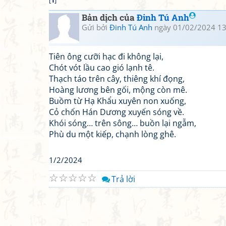
[
1
]
Bản dịch của
Đinh Tú Anh
Gửi bởi
Đinh Tú Anh
ngày 01/02/2024 13
Tiên ông cưỡi hạc đi không lại,
Chót vót lầu cao gió lạnh tê.
Thạch táo trên cây, thiêng khí đọng,
Hoàng lương bên gối, mộng còn mê.
Buồm từ Hạ Khẩu xuyên non xuống,
Cỏ chốn Hán Dương xuyến sóng về.
Khói sóng… trên sông… buồn lại ngẫm,
Phù du một kiếp, chạnh lòng ghê.
1/2/2024
☆
☆
☆
☆
☆
Trả lời