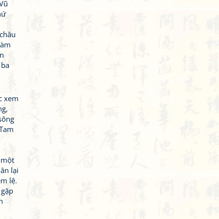
 Vũ
hứ
 châu
 Hàm
ốn
 ba
ợc xem
ng,
 sông
 Tam
, một
ân lại
m lệ.
 gặp
n