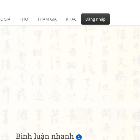
C GIẢ
THƠ
THAM GIA
KHÁC
Đăng nhập
Bình luận nhanh
1