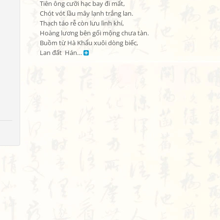
Tiên ông cưỡi hạc bay đi mất,

Chót vót lầu mây lạnh trắng lan.

Thạch táo rễ còn lưu lình khí,

Hoàng lương bên gối mộng chưa tàn.

Buồm từ Hà Khẩu xuôi dòng biếc,

Lan đất  Hán… 