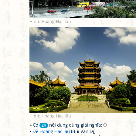
Hình: Hoàng Hạc lâu
Hình: Hoàng Hạc lâu
» Có
nội dung dùng giải nghĩa:
24
Đề Hoàng Hạc lâu
(Bùi Văn Dị)