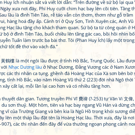
uy Ích nhuận sắt và viết lời dẫn: “Trên đường về sứ bộ lại qua
gày xưa nơi đây, Phí Huy cưỡi chim hạc bay lên cõi tiên. Tầng t
au lầu là đình Tiên Táo, rễ táo vẫn còn thơm, thơm như gỗ trầm
ui, hàng hoá đầy ấp. Cảnh trí ở Quy Sơn, Tình Xuyên các, Anh Vũ
oàng Hạc lâu tặng cho khách tham quan. Sứ bộ ta từ công quán ở
ứ bộ ở đình Tiên Táo, buổi chiều lên tầng gác cao, bồi hồi nhìn b
yễn Tuấn làm trước ba bài thơ. Tôi (Phan Huy Ích) lấy một trong
chữ tốt đề thơ vào vách đá.”
u 黃鶴樓 là một ngôi lầu được ở tỉnh Hồ Bắc, Trung Quốc. Lầu đư
 với
Nhạc Dương lâu
ở Nhạc Dương, Đằng Vương các ở Nam Xươ
 được các thi nhân ca tụng. ghềnh đá Hoàng Hạc của Xà sơn bên bờ
g, tỉnh Hồ Bắc, vào năm Hoàng Vũ thứ 2 (223) đời nhà Ngô thời
 xây cất lại, mỗi lần lại cao hơn và có nhiều tầng hơn.
n thuyết dân gian. Tương truyền Phí Vĩ 費禕 (?-253) tự Văn Vi 文偉
o du sơn thuỷ. Một hôm, tiên và hạc bay ngang Vũ Hán và dừng ch
g vĩ của Trường Giang và bên kia là Ngũ Hồ trong khói sương diễ
ây lên một tháp lầu đặt tên là Hoàng Hạc lâu. Thời xưa, đây là nơi
-907), các thi nhân đến đây để vừa thưởng ngoạn phong cảnh no