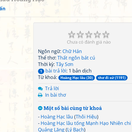
ấn
☆
☆
☆
☆
☆
Chưa có đánh giá nào
Ngôn ngữ:
Chữ Hán
Thể thơ:
Thất ngôn bát cú
Thời kỳ:
Tây Sơn
bài trả lời
: 1 bản dịch
1
Từ khoá:
Hoàng Hạc lâu (30)
thơ đi sứ (1191)
Trả lời
In bài thơ
Một số bài cùng từ khoá
-
Hoàng Hạc lâu
(
Thôi Hiệu
)
-
Hoàng Hạc lâu tống Mạnh Hạo Nhiên chi
Quảng Lăng
(
Lý Bạch
)