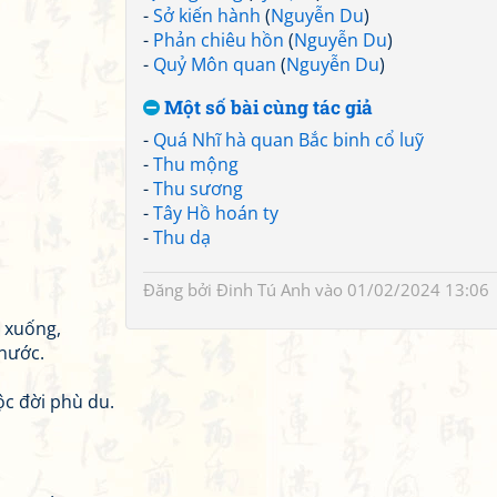
-
Sở kiến hành
(
Nguyễn Du
)
-
Phản chiêu hồn
(
Nguyễn Du
)
-
Quỷ Môn quan
(
Nguyễn Du
)
Một số bài cùng tác giả
-
Quá Nhĩ hà quan Bắc binh cổ luỹ
-
Thu mộng
-
Thu sương
-
Tây Hồ hoán ty
-
Thu dạ
Đăng bởi
Đinh Tú Anh
vào 01/02/2024 13:06
 xuống,
nước.
c đời phù du.