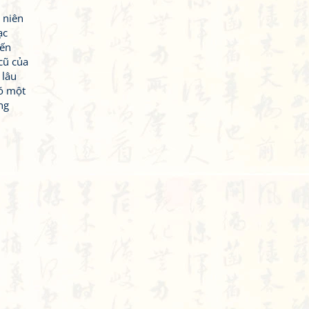
 niên
ạc
đến
cũ của
 lâu
có một
ng