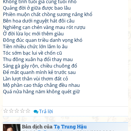
Không tính tuổi già cùng tuổi nhỏ
Quảng đời ở giữa được bao lâu
Phiền muộn chất chồng sương nắng khổ
Bên hoa dưới nguyệt hát đôi câu
Nghiêng cạn chén vàng mau rót rượu
Ở đời lừa lọc mới thêm giàu
Đông đúc quan triều danh vọng khó
Tiền nhiều chức lớn lắm lo âu
Tóc sớm bạc lui về chốn cũ
Thu đông xuân hạ đổi thay mau
Sáng gà gáy rộn, chiều chuông đổ
Để mắt quanh mình kẻ trước sau
Lần lượt thân vùi thơm đất cỏ
Mộ phần cao thấp chẳng đều nhau
Quá nửa hằng năm không quét giữ
☆
☆
☆
☆
☆
Trả lời
Bản dịch của
Tạ Trung Hậu