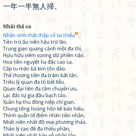
一
年
一
半
無
人
掃
。
Nhất thế ca
Nhân sinh thất thập cổ lai thiểu
,
Tiền trừ ấu niên hậu trừ lão.
Trung gian quang cảnh một đa thì,
Hựu hữu viêm sương dữ phiền não.
Hoa tiền nguyệt hạ đắc cao ca,
Cấp tu mãn bả kim tôn đảo.
Thế thượng tiền đa trám bất tận,
Triều lý quan đa tố bất liễu.
Quan đại tiền đa tâm chuyển ưu,
Lạc đắc tự gia đầu bạch tảo.
Xuân hạ thu đông niệp chỉ gian,
Chung tống hoàng hôn kê báo hiểu.
Thỉnh quân tế điểm nhãn tiền nhân,
Nhất niên nhất độ mai phương thảo.
Thảo lý cao đê đa thiểu phần,
Nhất niên nhất bán vô nhân tảo.