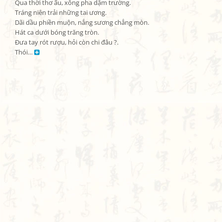
Qua thời thơ ấu, xông pha dặm trường.

Tráng niên trải những tai ương.

Dãi dầu phiền muộn, nắng sương chẳng mòn.

Hát ca dưới bóng trăng tròn.

Đưa tay rót rượu, hỏi còn chi đâu ?.

Thói… 