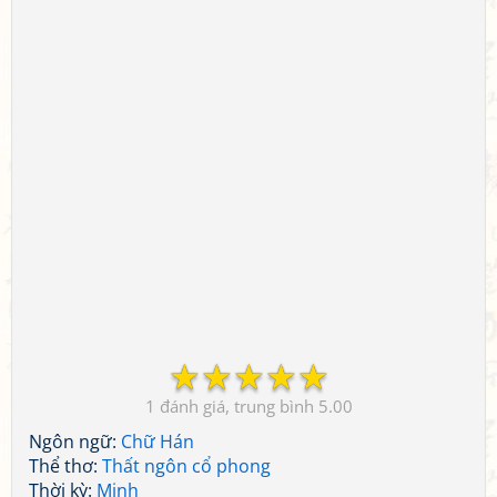
☆
☆
☆
☆
☆
1
5.00
Ngôn ngữ:
Chữ Hán
Thể thơ:
Thất ngôn cổ phong
Thời kỳ:
Minh