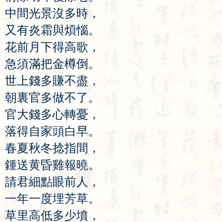
中
間
光
景
沒
多
時
，
又
有
炎
霜
與
煩
惱
。
花
前
月
下
得
高
歌
，
急
須
滿
把
金
樽
倒
。
世
上
錢
多
賺
不
盡
，
朝
裏
官
多
做
不
了
。
官
大
錢
多
心
轉
憂
，
落
得
自
家
頭
白
早
。
春
夏
秋
冬
捻
指
間
，
鍾
送
黄
昏
雞
報
曉
。
請
君
細
點
眼
前
人
，
一
年
一
度
埋
芳
草
。
草
里
高
低
多
少
墳
，