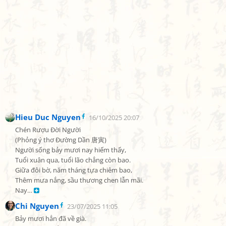
Hieu Duc Nguyen
16/10/2025 20:07
Chén Rượu Đời Người

(Phỏng ý thơ Đường Dần 唐寅)

Người sống bảy mươi nay hiếm thấy,

Tuổi xuân qua, tuổi lão chẳng còn bao.

Giữa đôi bờ, năm tháng tựa chiêm bao,

Thêm mưa nắng, sầu thương chen lẫn mãi.

Nay… 
Chi Nguyen
23/07/2025 11:05
Bảy mươi hẳn đã về già.
