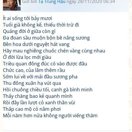
Gửi bởi
Tạ Trung Hậu
ngày 28/11/2020 06:34
Ít ai sống tới bảy mươi
Tuổi già không kể, thiếu thời trừ đi
Quảng đời ở giữa còn gì
Đa đoan sầu muộn bộn bề nắng sương
Bên hoa dưới nguyệt hát vang
Hãy mau nghiêng chuốc chén vàng cùng nhau
Ở đời lừa lọc mới giàu
Triều quan đông đúc có vào được đâu
Chức cao, của lắm thêm rầu
Sớm lui về với mái đầu sương pha
Thu đông xuân hạ vút qua
Hồi chuông chiều tối, canh gà bình minh
Thấy chăng bao kẻ quanh mình
Rồi đây lần lượt cỏ xanh thân vùi
Thấp cao mộ cỏ nằm phơi
Mỗi năm hơn nửa không người viếng thăm