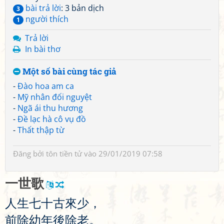
bài trả lời
: 3 bản dịch
3
người thích
1
Trả lời
In bài thơ
Một số bài cùng tác giả
-
Đào hoa am ca
-
Mỹ nhân đối nguyệt
-
Ngã ái thu hương
-
Đề lạc hà cô vụ đồ
-
Thất thập từ
Đăng bởi
tôn tiền tử
vào 29/01/2019 07:58
一
世
歌
人
生
七
十
古
來
少
，
前
除
幼
年
後
除
老
。