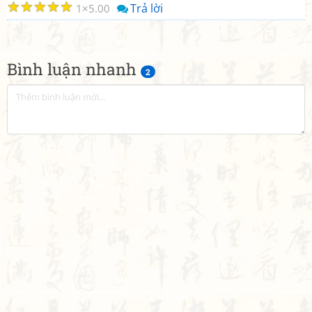
☆
☆
☆
☆
☆
Trả lời
1
5.00
Bình luận nhanh
2