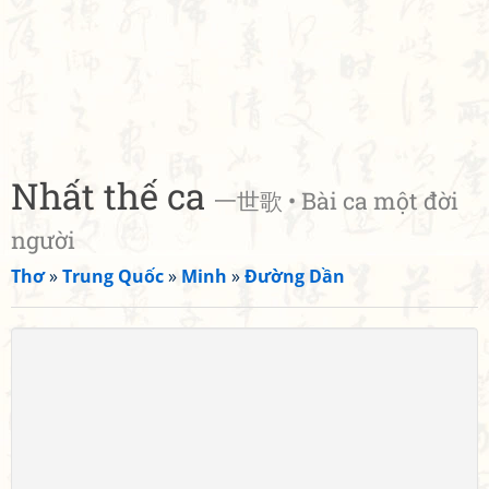
Nhất thế ca
一世歌 • Bài ca một đời
người
Thơ
»
Trung Quốc
»
Minh
»
Đường Dần