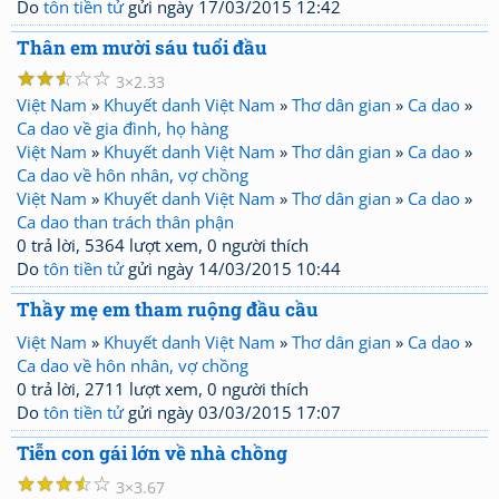
Do
tôn tiền tử
gửi ngày 17/03/2015 12:42
Thân em mười sáu tuổi đầu
☆
☆
☆
☆
☆
3
2.33
Việt Nam
»
Khuyết danh Việt Nam
»
Thơ dân gian
»
Ca dao
»
Ca dao về gia đình, họ hàng
Việt Nam
»
Khuyết danh Việt Nam
»
Thơ dân gian
»
Ca dao
»
Ca dao về hôn nhân, vợ chồng
Việt Nam
»
Khuyết danh Việt Nam
»
Thơ dân gian
»
Ca dao
»
Ca dao than trách thân phận
0 trả lời, 5364 lượt xem, 0 người thích
Do
tôn tiền tử
gửi ngày 14/03/2015 10:44
Thầy mẹ em tham ruộng đầu cầu
Việt Nam
»
Khuyết danh Việt Nam
»
Thơ dân gian
»
Ca dao
»
Ca dao về hôn nhân, vợ chồng
0 trả lời, 2711 lượt xem, 0 người thích
Do
tôn tiền tử
gửi ngày 03/03/2015 17:07
Tiễn con gái lớn về nhà chồng
☆
☆
☆
☆
☆
3
3.67