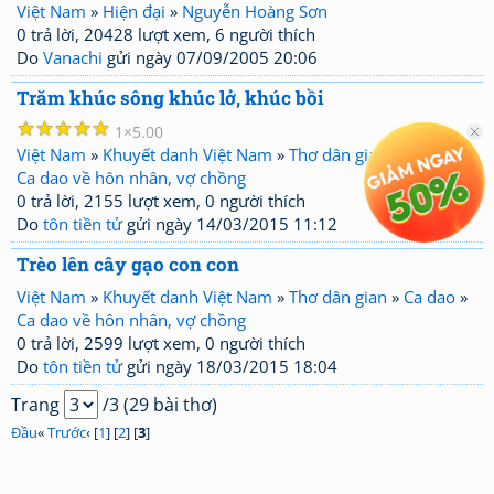
Việt Nam
»
Hiện đại
»
Nguyễn Hoàng Sơn
0 trả lời, 20428 lượt xem, 6 người thích
Do
Vanachi
gửi ngày 07/09/2005 20:06
Trăm khúc sông khúc lở, khúc bồi
☆
☆
☆
☆
☆
1
5.00
Việt Nam
»
Khuyết danh Việt Nam
»
Thơ dân gian
»
Ca dao
»
Ca dao về hôn nhân, vợ chồng
0 trả lời, 2155 lượt xem, 0 người thích
Do
tôn tiền tử
gửi ngày 14/03/2015 11:12
Trèo lên cây gạo con con
Việt Nam
»
Khuyết danh Việt Nam
»
Thơ dân gian
»
Ca dao
»
Ca dao về hôn nhân, vợ chồng
0 trả lời, 2599 lượt xem, 0 người thích
Do
tôn tiền tử
gửi ngày 18/03/2015 18:04
Trang
/3 (29 bài thơ)
Đầu
«
Trước
‹ [
1
] [
2
] [
3
]