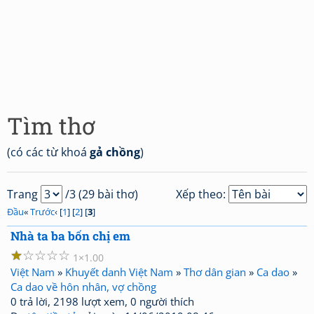
Tìm thơ
(có các từ khoá
gả chồng
)
Trang
/3 (29 bài thơ)
Xếp theo:
Đầu
«
Trước
‹ [
1
] [
2
] [
3
]
Nhà ta ba bốn chị em
☆
☆
☆
☆
☆
1
1.00
Việt Nam
»
Khuyết danh Việt Nam
»
Thơ dân gian
»
Ca dao
»
Ca dao về hôn nhân, vợ chồng
0 trả lời, 2198 lượt xem, 0 người thích