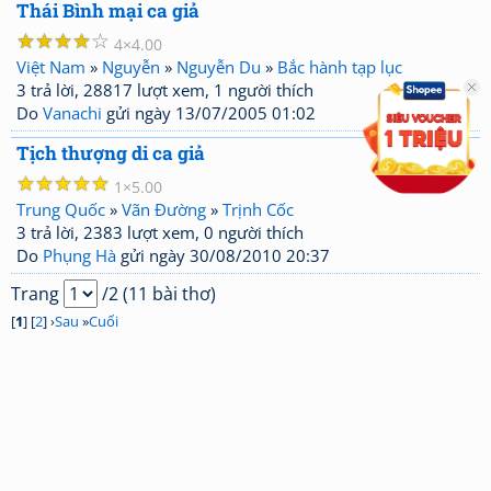
Thái Bình mại ca giả
☆
☆
☆
☆
☆
4
4.00
Việt Nam
»
Nguyễn
»
Nguyễn Du
»
Bắc hành tạp lục
3 trả lời, 28817 lượt xem, 1 người thích
Do
Vanachi
gửi ngày 13/07/2005 01:02
Tịch thượng di ca giả
☆
☆
☆
☆
☆
1
5.00
Trung Quốc
»
Vãn Đường
»
Trịnh Cốc
3 trả lời, 2383 lượt xem, 0 người thích
Do
Phụng Hà
gửi ngày 30/08/2010 20:37
Trang
/2 (11 bài thơ)
[
1
] [
2
] ›
Sau
»
Cuối