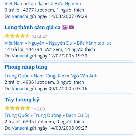
Việt Nam
»
Cận đại
»
Lê Hữu Nghiêm
0 trả lời, 4377 lượt xem, 1 người thích
Do
Vanachi
gửi ngày 14/03/2007 09:29
Long thành cầm giả ca
☆
☆
☆
☆
☆
24
4.42
Việt Nam
»
Nguyễn
»
Nguyễn Du
»
Bắc hành tạp lục
14 trả lời, 144794 lượt xem, 14 người thích
Do
Vanachi
gửi ngày 12/07/2005 19:39
Phong nhập tùng
Trung Quốc
»
Nam Tống, Kim
»
Ngô Văn Anh
2 trả lời, 4906 lượt xem, 0 người thích
Do
Vanachi
gửi ngày 09/07/2005 03:16
Tây Lương kỹ
☆
☆
☆
☆
☆
1
5.00
Trung Quốc
»
Trung Đường
»
Bạch Cư Dị
2 trả lời, 6345 lượt xem, 0 người thích
Do
Vanachi
gửi ngày 14/03/2008 09:27