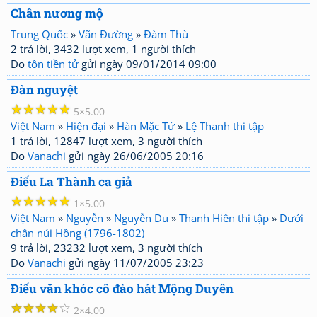
Chân nương mộ
Trung Quốc
»
Vãn Đường
»
Đàm Thù
2 trả lời, 3432 lượt xem, 1 người thích
Do
tôn tiền tử
gửi ngày 09/01/2014 09:00
Đàn nguyệt
☆
☆
☆
☆
☆
5
5.00
Việt Nam
»
Hiện đại
»
Hàn Mặc Tử
»
Lệ Thanh thi tập
1 trả lời, 12847 lượt xem, 3 người thích
Do
Vanachi
gửi ngày 26/06/2005 20:16
Điếu La Thành ca giả
☆
☆
☆
☆
☆
1
5.00
Việt Nam
»
Nguyễn
»
Nguyễn Du
»
Thanh Hiên thi tập
»
Dưới
chân núi Hồng (1796-1802)
9 trả lời, 23232 lượt xem, 3 người thích
Do
Vanachi
gửi ngày 11/07/2005 23:23
Điếu văn khóc cô đào hát Mộng Duyên
☆
☆
☆
☆
☆
2
4.00