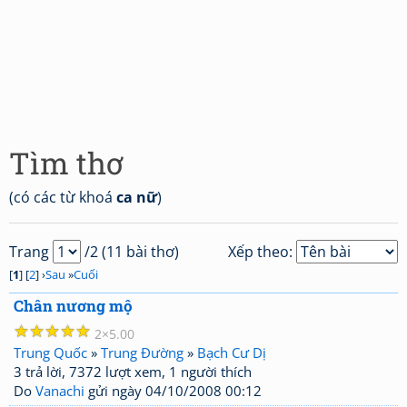
Tìm thơ
(có các từ khoá
ca nữ
)
Trang
/2 (11 bài thơ)
Xếp theo:
[
1
] [
2
] ›
Sau
»
Cuối
Chân nương mộ
☆
☆
☆
☆
☆
2
5.00
Trung Quốc
»
Trung Đường
»
Bạch Cư Dị
3 trả lời, 7372 lượt xem, 1 người thích
Do
Vanachi
gửi ngày 04/10/2008 00:12