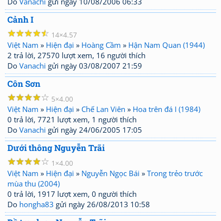
Do
Vanachi
gửi ngày 10/08/2006 06:33
Cảnh I
☆
☆
☆
☆
☆
14
4.57
Việt Nam
»
Hiện đại
»
Hoàng Cầm
»
Hận Nam Quan (1944)
2 trả lời, 27570 lượt xem, 16 người thích
Do
Vanachi
gửi ngày 03/08/2007 21:59
Côn Sơn
☆
☆
☆
☆
☆
5
4.00
Việt Nam
»
Hiện đại
»
Chế Lan Viên
»
Hoa trên đá I (1984)
0 trả lời, 7721 lượt xem, 1 người thích
Do
Vanachi
gửi ngày 24/06/2005 17:05
Dưới thông Nguyễn Trãi
☆
☆
☆
☆
☆
1
4.00
Việt Nam
»
Hiện đại
»
Nguyễn Ngọc Bái
»
Trong trẻo trước
mùa thu (2004)
0 trả lời, 1917 lượt xem, 0 người thích
Do
hongha83
gửi ngày 26/08/2013 10:58