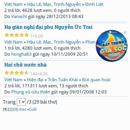
Việt Nam
»
Hậu Lê, Mạc, Trịnh-Nguyễn
»
Đinh Liệt
2 trả lời, 4628 lượt xem, 0 người thích
Do
Vanachi
gửi ngày 28/12/2013 08:43
Hạ gián nghị đại phu Nguyễn Ức Trai
☆
☆
☆
☆
☆
1
5.00
Việt Nam
»
Hậu Lê, Mạc, Trịnh-Nguyễn
»
Phan Phu Tiên
1 trả lời, 4280 lượt xem, 0 người thích
Do
hongha83
gửi ngày 10/11/2009 20:51
Hai chữ nước nhà
☆
☆
☆
☆
☆
144
4.26
Việt Nam
»
Hiện đại
»
Trần Tuấn Khải
»
Bút quan hoài
2 trả lời, 171311 lượt xem, 13 người thích
Do
Phụng vũ cửu thiên
gửi ngày 09/01/2008 12:03
Trang
/3 (29 bài thơ)
[
1
] [
2
] [
3
] ›
Sau
»
Cuối