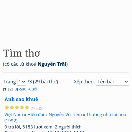
Tìm thơ
(có các từ khoá
Nguyễn Trãi
)
Trang
/3 (29 bài thơ)
Xếp theo:
[
1
] [
2
] [
3
] ›
Sau
»
Cuối
Ánh sao khuê
☆
☆
☆
☆
☆
2
5.00
Việt Nam
»
Hiện đại
»
Nguyễn Vũ Tiềm
»
Thương nhớ tài hoa
(1992)
0 trả lời, 6183 lượt xem, 2 người thích