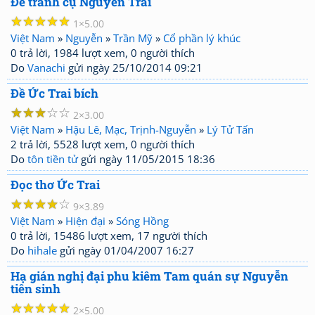
Đề tranh cụ Nguyễn Trãi
☆
☆
☆
☆
☆
1
5.00
Việt Nam
»
Nguyễn
»
Trần Mỹ
»
Cổ phần lý khúc
0 trả lời, 1984 lượt xem, 0 người thích
Do
Vanachi
gửi ngày 25/10/2014 09:21
Đề Ức Trai bích
☆
☆
☆
☆
☆
2
3.00
Việt Nam
»
Hậu Lê, Mạc, Trịnh-Nguyễn
»
Lý Tử Tấn
2 trả lời, 5528 lượt xem, 0 người thích
Do
tôn tiền tử
gửi ngày 11/05/2015 18:36
Đọc thơ Ức Trai
☆
☆
☆
☆
☆
9
3.89
Việt Nam
»
Hiện đại
»
Sóng Hồng
0 trả lời, 15486 lượt xem, 17 người thích
Do
hihale
gửi ngày 01/04/2007 16:27
Hạ gián nghị đại phu kiêm Tam quán sự Nguyễn
tiên sinh
☆
☆
☆
☆
☆
2
5.00