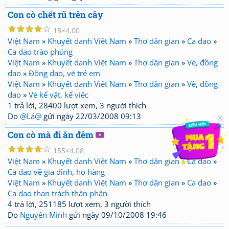
Con cò chết rũ trên cây
☆
☆
☆
☆
☆
15
4.00
Việt Nam
»
Khuyết danh Việt Nam
»
Thơ dân gian
»
Ca dao
»
Ca dao trào phúng
Việt Nam
»
Khuyết danh Việt Nam
»
Thơ dân gian
»
Vè, đồng
dao
»
Đồng dao, vè trẻ em
Việt Nam
»
Khuyết danh Việt Nam
»
Thơ dân gian
»
Vè, đồng
dao
»
Vè kể vật, kể việc
1 trả lời, 28400 lượt xem, 3 người thích
Do
@Lá@
gửi ngày 22/03/2008 09:13
Con cò mà đi ăn đêm
☆
☆
☆
☆
☆
155
4.08
Việt Nam
»
Khuyết danh Việt Nam
»
Thơ dân gian
»
Ca dao
»
Ca dao về gia đình, họ hàng
Việt Nam
»
Khuyết danh Việt Nam
»
Thơ dân gian
»
Ca dao
»
Ca dao than trách thân phận
4 trả lời, 251185 lượt xem, 3 người thích
Do
Nguyên Minh
gửi ngày 09/10/2008 19:46