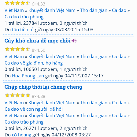
☆
☆
☆
☆
☆
6
4.33
Việt Nam
»
Khuyết danh Việt Nam
»
Thơ dân gian
»
Ca dao
»
Ca dao trào phúng
1 trả lời, 23784 lượt xem, 0 người thích
Do
tôn tiền tử
gửi ngày 03/03/2015 15:03
Cây khô chưa dễ mọc chồi
☆
☆
☆
☆
☆
8
4.50
Việt Nam
»
Khuyết danh Việt Nam
»
Thơ dân gian
»
Ca dao
»
Ca dao về gia đình, họ hàng
0 trả lời, 10650 lượt xem, 1 người thích
Do
Hoa Phong Lan
gửi ngày 04/11/2007 15:17
Chập chập thôi lại cheng cheng
☆
☆
☆
☆
☆
8
4.88
Việt Nam
»
Khuyết danh Việt Nam
»
Thơ dân gian
»
Ca dao
»
Ca dao về con người, xã hội
Việt Nam
»
Khuyết danh Việt Nam
»
Thơ dân gian
»
Ca dao
»
Ca dao trào phúng
0 trả lời, 26271 lượt xem, 2 người thích
Do
cỏ hoang
gửi ngày 04/12/2008 03:27