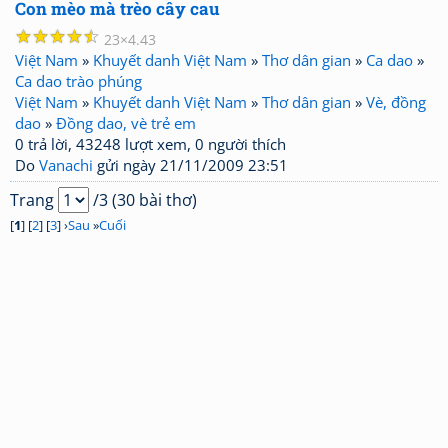
Con mèo mà trèo cây cau
☆
☆
☆
☆
☆
23
4.43
Việt Nam
»
Khuyết danh Việt Nam
»
Thơ dân gian
»
Ca dao
»
Ca dao trào phúng
Việt Nam
»
Khuyết danh Việt Nam
»
Thơ dân gian
»
Vè, đồng
dao
»
Đồng dao, vè trẻ em
0 trả lời, 43248 lượt xem, 0 người thích
Do
Vanachi
gửi ngày 21/11/2009 23:51
Trang
/3 (30 bài thơ)
[
1
] [
2
] [
3
] ›
Sau
»
Cuối