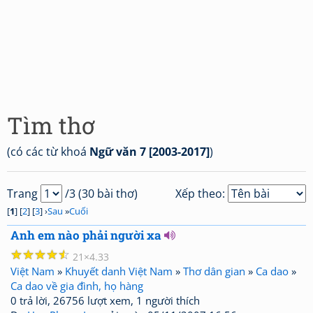
Tìm thơ
(có các từ khoá
Ngữ văn 7 [2003-2017]
)
Trang
/3 (30 bài thơ)
Xếp theo:
[
1
] [
2
] [
3
] ›
Sau
»
Cuối
Anh em nào phải người xa
☆
☆
☆
☆
☆
21
4.33
Việt Nam
»
Khuyết danh Việt Nam
»
Thơ dân gian
»
Ca dao
»
Ca dao về gia đình, họ hàng
0 trả lời, 26756 lượt xem, 1 người thích