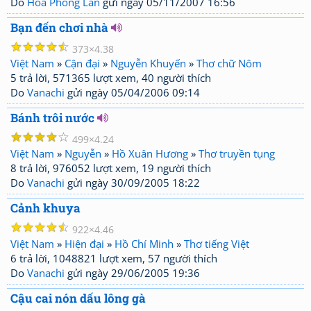
Do
Hoa Phong Lan
gửi ngày 05/11/2007 16:56
Bạn đến chơi nhà
☆
☆
☆
☆
☆
373
4.38
Việt Nam
»
Cận đại
»
Nguyễn Khuyến
»
Thơ chữ Nôm
5 trả lời, 571365 lượt xem, 40 người thích
Do
Vanachi
gửi ngày 05/04/2006 09:14
Bánh trôi nước
☆
☆
☆
☆
☆
499
4.24
Việt Nam
»
Nguyễn
»
Hồ Xuân Hương
»
Thơ truyền tụng
8 trả lời, 976052 lượt xem, 19 người thích
Do
Vanachi
gửi ngày 30/09/2005 18:22
Cảnh khuya
☆
☆
☆
☆
☆
922
4.46
Việt Nam
»
Hiện đại
»
Hồ Chí Minh
»
Thơ tiếng Việt
6 trả lời, 1048821 lượt xem, 57 người thích
Do
Vanachi
gửi ngày 29/06/2005 19:36
Cậu cai nón dấu lông gà