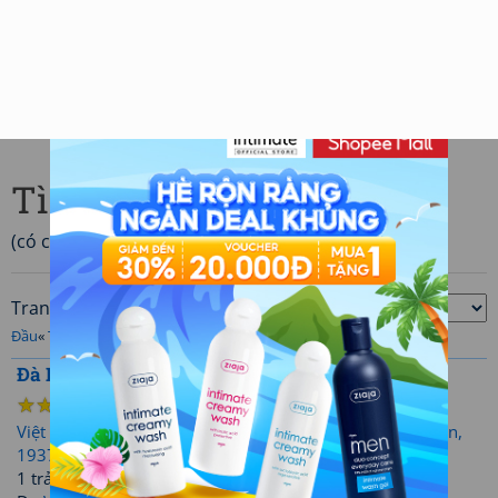
Tìm thơ
(có các từ khoá
Đà Lạt
)
Trang
/9 (83 bài thơ)
Xếp theo:
Đầu
«
Trước
‹ ... [
2
] [
3
] [
4
] [
5
] [
6
] ... ›
Sau
»
Cuối
Đà Lạt trăng mờ
☆
☆
☆
☆
☆
67
4.43
Việt Nam
»
Hiện đại
»
Hàn Mặc Tử
»
Đau thương (Thơ điên,
1937)
»
Phần 1: Hương thơm
1 trả lời, 162329 lượt xem, 28 người thích