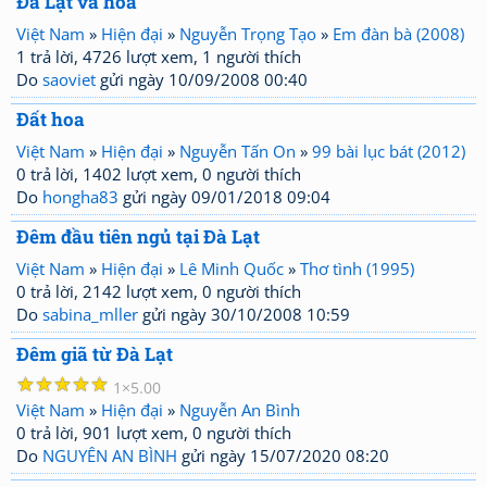
Đà Lạt và hoa
Việt Nam
»
Hiện đại
»
Nguyễn Trọng Tạo
»
Em đàn bà (2008)
1 trả lời, 4726 lượt xem, 1 người thích
Do
saoviet
gửi ngày 10/09/2008 00:40
Đất hoa
Việt Nam
»
Hiện đại
»
Nguyễn Tấn On
»
99 bài lục bát (2012)
0 trả lời, 1402 lượt xem, 0 người thích
Do
hongha83
gửi ngày 09/01/2018 09:04
Đêm đầu tiên ngủ tại Đà Lạt
Việt Nam
»
Hiện đại
»
Lê Minh Quốc
»
Thơ tình (1995)
0 trả lời, 2142 lượt xem, 0 người thích
Do
sabina_mller
gửi ngày 30/10/2008 10:59
Đêm giã từ Đà Lạt
☆
☆
☆
☆
☆
1
5.00
Việt Nam
»
Hiện đại
»
Nguyễn An Bình
0 trả lời, 901 lượt xem, 0 người thích
Do
NGUYÊN AN BÌNH
gửi ngày 15/07/2020 08:20