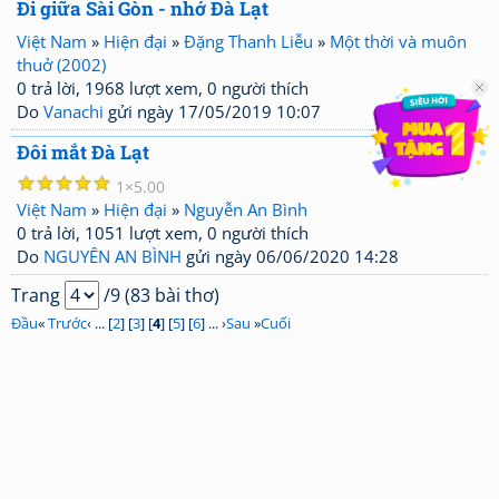
Đi giữa Sài Gòn - nhớ Đà Lạt
Việt Nam
»
Hiện đại
»
Đặng Thanh Liễu
»
Một thời và muôn
thuở (2002)
0 trả lời, 1968 lượt xem, 0 người thích
Do
Vanachi
gửi ngày 17/05/2019 10:07
Đôi mắt Đà Lạt
☆
☆
☆
☆
☆
1
5.00
Việt Nam
»
Hiện đại
»
Nguyễn An Bình
0 trả lời, 1051 lượt xem, 0 người thích
Do
NGUYÊN AN BÌNH
gửi ngày 06/06/2020 14:28
Trang
/9 (83 bài thơ)
Đầu
«
Trước
‹ ... [
2
] [
3
] [
4
] [
5
] [
6
] ... ›
Sau
»
Cuối