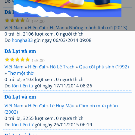
Do
Vanachi
gửi ngày 26/06/2005 20:11
Đà Lạt và em
☆
☆
☆
☆
☆
1
4.00
Việt Nam
»
Hiện đại
»
H. Man
»
Những mảnh tình rời (2013)
0 trả lời, 2106 lượt xem, 0 người thích
Do
hongha83
gửi ngày 06/03/2014 09:08
Đà Lạt và em
☆
☆
☆
☆
☆
1
5.00
Việt Nam
»
Hiện đại
»
Hồ Lệ Trạch
»
Qua cõi phù sinh (1992)
»
Thơ một thời
0 trả lời, 3103 lượt xem, 0 người thích
Do
tôn tiền tử
gửi ngày 17/11/2014 08:26
Đà Lạt và em
Việt Nam
»
Hiện đại
»
Lê Huy Mậu
»
Cám ơn mưa phùn
(2002)
0 trả lời, 3255 lượt xem, 0 người thích
Do
tôn tiền tử
gửi ngày 26/01/2015 06:19