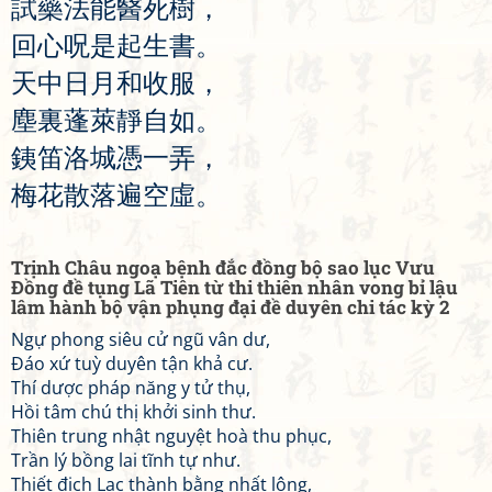
試
藥
法
能
醫
死
樹
，
回
心
呪
是
起
生
書
。
天
中
日
月
和
收
服
，
塵
裏
蓬
萊
靜
自
如
。
銕
笛
洛
城
憑
一
弄
，
梅
花
散
落
遍
空
虛
。
Trịnh Châu ngoạ bệnh đắc đồng bộ sao lục Vưu
Đồng đề tụng Lã Tiên từ thi thiên nhân vong bỉ lậu
lâm hành bộ vận phụng đại đề duyên chi tác kỳ 2
Ngự phong siêu cử ngũ vân dư,
Đáo xứ tuỳ duyên tận khả cư.
Thí dược pháp năng y tử thụ,
Hồi tâm chú thị khởi sinh thư.
Thiên trung nhật nguyệt hoà thu phục,
Trần lý bồng lai tĩnh tự như.
Thiết địch Lạc thành bằng nhất lộng,