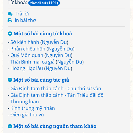
Từ khoá:
thơ đi sứ (1191)
Trả lời
In bài thơ
Một số bài cùng từ khoá
-
Sở kiến hành
(
Nguyễn Du
)
-
Phản chiêu hồn
(
Nguyễn Du
)
-
Quỷ Môn quan
(
Nguyễn Du
)
-
Thái Bình mại ca giả
(
Nguyễn Du
)
-
Hoàng Hạc lâu
(
Nguyễn Du
)
Một số bài cùng tác giả
-
Gia Định tam thập cảnh - Chu thổ sừ vân
-
Gia Định tam thập cảnh - Tân Triều đãi độ
-
Thương loạn
-
Kính trung mỹ nhân
-
Điền gia thu vũ
Một số bài cùng nguồn tham khảo