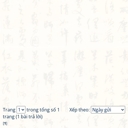
Trang
trong tổng số 1
Xếp theo:
trang (1 bài trả lời)
[
1
]