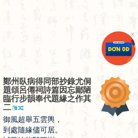
鄭
州
臥
病
得
同
部
抄
錄
尤
侗
題
頌
呂
僊
祠
詩
篇
因
忘
鄙
陋
臨
行
步
韻
奉
代
題
緣
之
作
其
二
御
風
超
舉
五
雲
輿
，
到
處
隨
緣
儘
可
居
。