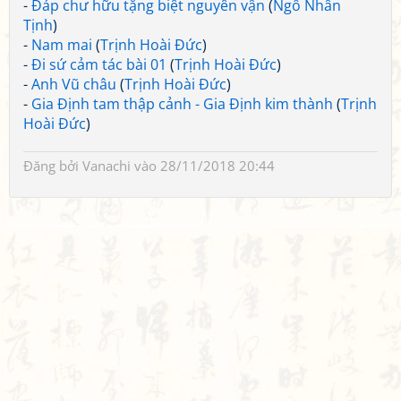
-
Đáp chư hữu tặng biệt nguyên vận
(
Ngô Nhân
Tịnh
)
-
Nam mai
(
Trịnh Hoài Đức
)
-
Đi sứ cảm tác bài 01
(
Trịnh Hoài Đức
)
-
Anh Vũ châu
(
Trịnh Hoài Đức
)
-
Gia Định tam thập cảnh - Gia Định kim thành
(
Trịnh
Hoài Đức
)
Đăng bởi
Vanachi
vào 28/11/2018 20:44