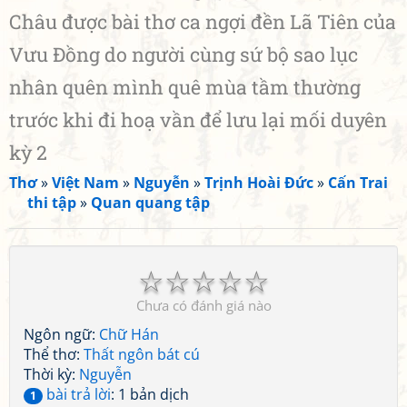
Châu được bài thơ ca ngợi đền Lã Tiên của
Vưu Đồng do người cùng sứ bộ sao lục
nhân quên mình quê mùa tầm thường
trước khi đi hoạ vần để lưu lại mối duyên
kỳ 2
Thơ
»
Việt Nam
»
Nguyễn
»
Trịnh Hoài Đức
»
Cấn Trai
thi tập
»
Quan quang tập
☆
☆
☆
☆
☆
Chưa có đánh giá nào
Ngôn ngữ:
Chữ Hán
Thể thơ:
Thất ngôn bát cú
Thời kỳ:
Nguyễn
bài trả lời
: 1 bản dịch
1