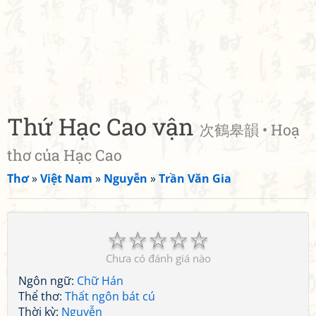
Thứ Hạc Cao vận
次鶴皋韻 • Hoạ
thơ của Hạc Cao
Thơ
»
Việt Nam
»
Nguyễn
»
Trần Văn Gia
☆
☆
☆
☆
☆
Chưa có đánh giá nào
Ngôn ngữ:
Chữ Hán
Thể thơ:
Thất ngôn bát cú
Thời kỳ:
Nguyễn