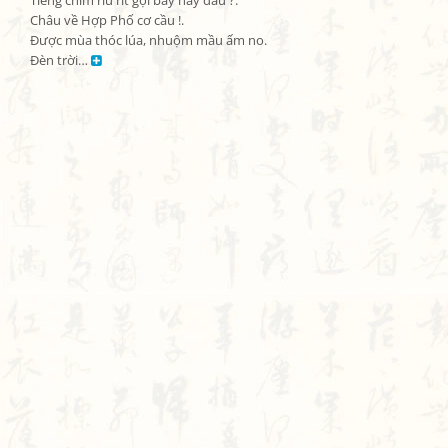
Tiếng chim ríu rít gọi bầy nay đâu ?.

Châu về Hợp Phố cơ cầu !.

Được mùa thóc lúa, nhuộm mầu ấm no.

Đèn trời… 