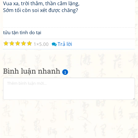
Vua xa, trời thẳm, thần câm lặng,
Sớm tối còn soi xét được chăng?
tửu tận tình do tại
☆
☆
☆
☆
☆
Trả lời
1
5.00
Bình luận nhanh
1