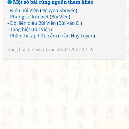
Một số bài cùng nguồn tham khảo
-
Điếu Bùi Viện
(
Nguyễn Khuyến
)
-
Phụng sứ lưu biệt
(
Bùi Viện
)
-
Đối liên điếu Bùi Viện
(
Bùi Văn Dị
)
-
Tặng biệt
(
Bùi Viện
)
-
Phần thi tập hữu cảm
(
Trần Huy Luyện
)
Đăng bởi
tôn tiền tử
vào 03/04/2022 17:59