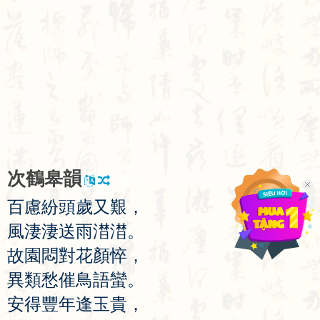
次
鶴
皋
韻
百
慮
紛
頭
歲
又
艱
，
風
淒
淒
送
雨
澘
澘
。
故
園
悶
對
花
顏
悴
，
異
類
愁
催
鳥
語
蠻
。
安
得
豐
年
逢
玉
貴
，