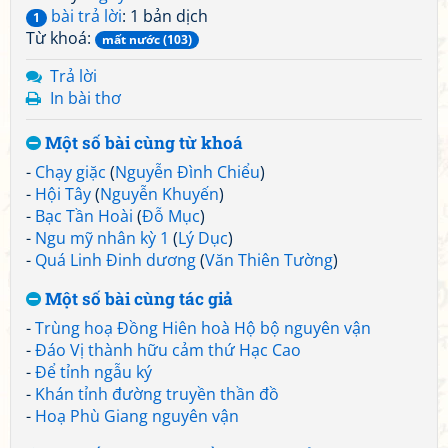
bài trả lời
: 1 bản dịch
1
Từ khoá:
mất nước (103)
Trả lời
In bài thơ
Một số bài cùng từ khoá
-
Chạy giặc
(
Nguyễn Đình Chiểu
)
-
Hội Tây
(
Nguyễn Khuyến
)
-
Bạc Tần Hoài
(
Đỗ Mục
)
-
Ngu mỹ nhân kỳ 1
(
Lý Dục
)
-
Quá Linh Đinh dương
(
Văn Thiên Tường
)
Một số bài cùng tác giả
-
Trùng hoạ Đồng Hiên hoà Hộ bộ nguyên vận
-
Đáo Vị thành hữu cảm thứ Hạc Cao
-
Để tỉnh ngẫu ký
-
Khán tỉnh đường truyền thần đồ
-
Hoạ Phù Giang nguyên vận