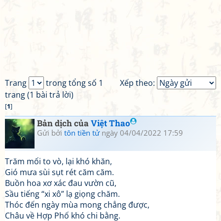
Trang
trong tổng số 1
Xếp theo:
trang (1 bài trả lời)
[
1
]
Bản dịch của
Việt Thao
Gửi bởi
tôn tiền tử
ngày 04/04/2022 17:59
Trăm mối to vò, lại khó khăn,
Gió mưa sùi sụt rét căm căm.
Buồn hoa xơ xác đau vườn cũ,
Sầu tiếng “xi xô” lạ giọng chăm.
Thóc đến ngày mùa mong chẳng được,
Châu về Hợp Phố khó chi bằng.