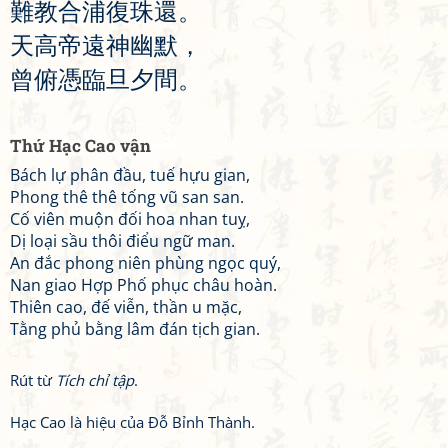
難
教
合
浦
復
珠
還
。
天
高
帝
遠
神
幽
默
，
曾
俯
憑
臨
旦
夕
間
。
Thứ Hạc Cao vận
Bách lự phân đầu, tuế hựu gian,
Phong thê thê tống vũ san san.
Cố viên muộn đối hoa nhan tuỵ,
Dị loại sầu thôi điểu ngữ man.
An đắc phong niên phùng ngọc quý,
Nan giao Hợp Phố phục châu hoàn.
Thiên cao, đế viễn, thần u mặc,
Tằng phủ bằng lâm đán tịch gian.
Rút từ
Tích chỉ tập
.
Hạc Cao là hiệu của Đỗ Bỉnh Thành.