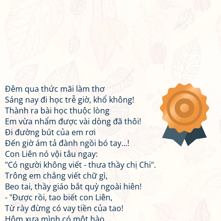
Đêm qua thức mãi làm thơ
Sáng nay đi học trễ giờ, khổ không!
Thành ra bài học thuộc lòng
Em vừa nhẩm được vài dòng đã thôi!
Đi đường bút của em rơi
Đến giờ ám tả đành ngồi bó tay...!
Con Liên nó vội tâu ngay:
"Có người không viết - thưa thầy chị Chi".
Trông em chẳng viết chữ gì,
Beo tai, thầy giáo bắt quỳ ngoài hiên!
- "Được rồi, tao biết con Liên,
Từ rày đừng có vay tiền của tao!
Hôm xưa mình có một hào,