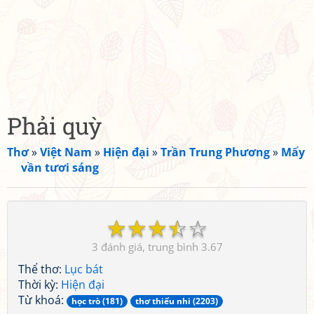
Phải quỳ
Thơ
»
Việt Nam
»
Hiện đại
»
Trần Trung Phương
»
Mấy
vần tươi sáng
☆
☆
☆
☆
☆
3
3.67
Thể thơ:
Lục bát
Thời kỳ:
Hiện đại
Từ khoá:
học trò (181)
thơ thiếu nhi (2203)