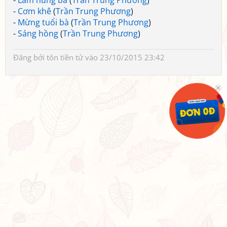
-
Làm nũng bà
(
Trần Trung Phương
)
-
Cơm khê
(
Trần Trung Phương
)
-
Mừng tuổi bà
(
Trần Trung Phương
)
-
Sáng hồng
(
Trần Trung Phương
)
Đăng bởi
tôn tiền tử
vào 23/10/2015 23:42