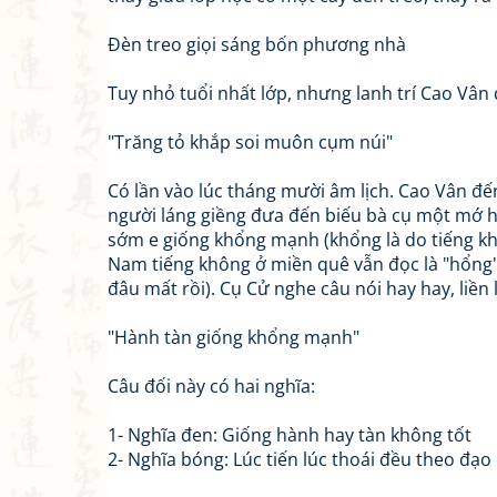
Đèn treo giọi sáng bốn phương nhà
Tuy nhỏ tuổi nhất lớp, nhưng lanh trí Cao Vân đ
"Trăng tỏ khắp soi muôn cụm núi"
Có lần vào lúc tháng mười âm lịch. Cao Vân đế
người láng giềng đưa đến biếu bà cụ một mớ 
sớm e giống khổng mạnh (khổng là do tiếng kh
Nam tiếng không ở miền quê vẫn đọc là "hổng" 
đâu mất rồi). Cụ Cử nghe câu nói hay hay, liền 
"Hành tàn giống khổng mạnh"
Câu đối này có hai nghĩa:
1- Nghĩa đen: Giống hành hay tàn không tốt
2- Nghĩa bóng: Lúc tiến lúc thoái đều theo đ