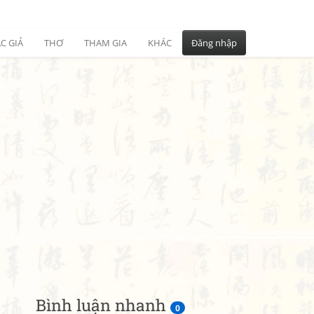
C GIẢ
THƠ
THAM GIA
KHÁC
Đăng nhập
Bình luận nhanh
0