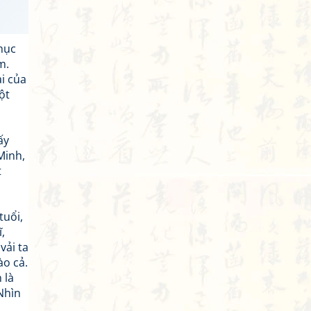
hục
m.
i của
ột
ấy
Minh,
t
tuổi,
,
vải ta
ào cả.
 là
Nhìn