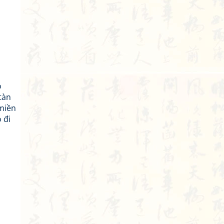
ó
tàn
 miền
 đi