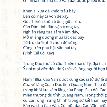
chính là năm mà Cao Vân đặt bước phiêu lưu.
Khen ai xưa đã khéo trêu bày,
Bạn cối này ta vốn để xay.
Góc Tì kiền khôn trồng giữa rốn,
Cán Dần tinh đầu vận trong tay.
Nghiên rằng tựa sâm ỳ ầm dậy,
Mở miệng đường mưa lác đác bay
Tứ trụ dưới nhờ chơn đế vững
Cùng trên phụ bật sẵn hai tay.
(Vịnh Cái Cối Xay)
Trong Đạo thư có câu: Thiên thai ư Tý, địa tịch
Ý nói mọi việc đều do ý trời và lòng người hợp
Năm 1882, Cao Vân được cùng các sĩ tử dự lễ 
đưa về làng Xuân Đài, tỉnh Quảng Nam. Tiếp đ
trong khói lửa xâm lăng của Pháp. Sau đó, Cao 
miền thượng du tỉnh Quảng Nam. Trong thời gia
cụ Cai Tổng Trưng Chính trong sự kết thân này
Bàn gả cho Cao Vân. Có một dạo Cao Vân ngồi dạ