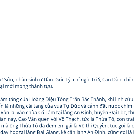
 ư Sửu, nhân sinh ư Dần. Gốc Tý: chỉ ngôi trời, Cán Dần: chỉ 
 lại mới mong thành tựu.
dám táng của Hoàng Diệu Tổng Trấn Bắc Thành, khi linh cử
ến là những cái tang của vua Tự Đức và cảnh đất nước chì
Vân lại vào chùa Cổ Lâm tại làng An Định, huyện Đại Lộc, t
n này, Cao Vân quen với Võ Thạch, tức là Thừa Tô, con trai
 mà ông Thừa Tô đã đem em gái là Võ thị Quyền. tục gọi là 
y học tại làng Đại Giang, kế cận làng An Định, cũng gọi là