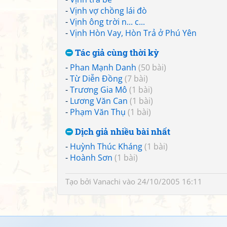
-
Vịnh vợ chồng lái đò
-
Vịnh ông trời n... c...
-
Vịnh Hòn Vay, Hòn Trả ở Phú Yên
Tác giả cùng thời kỳ
-
Phan Mạnh Danh
(50 bài)
-
Từ Diễn Đồng
(7 bài)
-
Trương Gia Mô
(1 bài)
-
Lương Văn Can
(1 bài)
-
Phạm Văn Thụ
(1 bài)
Dịch giả nhiều bài nhất
-
Huỳnh Thúc Kháng
(1 bài)
-
Hoành Sơn
(1 bài)
Tạo bởi
Vanachi
vào 24/10/2005 16:11