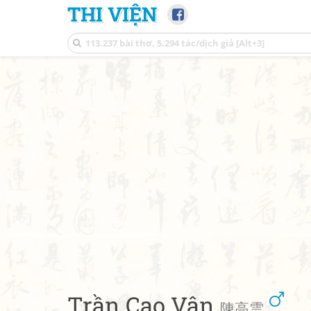
THI VIỆN
Trần Cao Vân
陳高雲