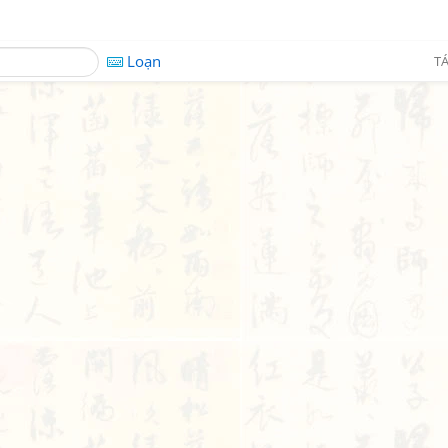
Loạn
TÁ