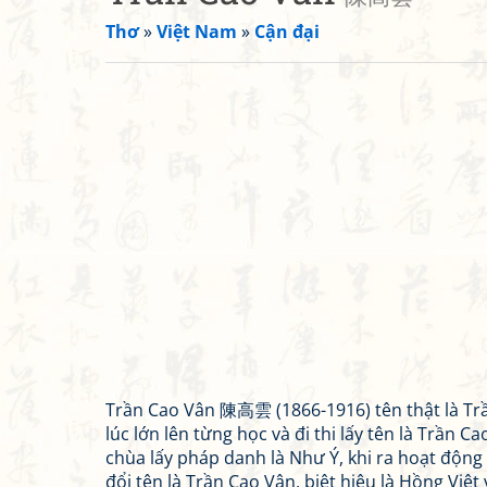
Thơ
»
Việt Nam
»
Cận đại
Trần Cao Vân 陳高雲 (1866-1916) tên thật là Tr
lúc lớn lên từng học và đi thi lấy tên là Trần Ca
chùa lấy pháp danh là Như Ý, khi ra hoạt độn
đổi tên là Trần Cao Vân, biệt hiệu là Hồng Việt