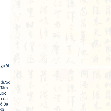
người.
u được
m đắm
huộc
 của
cô Ba
 Bồ