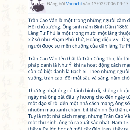
Đăng bởi
Vanachi
vào 13/02/2006 09:47
Trần Cao Vân là một trong những người cầm đ
Hội chủ xướng. Ông sinh năm Bính Dần (1866) 
Làng Tư Phú là một trong mười một làng thuộc 
xứ sở như Phạm Phú Thứ, Hoàng diệu v.v.. Ông
người được sự mến chuộng của dân làng Tư Ph
Trần Cao Vân tên thật là Trần Công Thọ, lúc lớn
pháp danh là Như Ý, khi ra hoạt động cách mạn
còn có biệt danh là Bạch Sĩ. Theo những người 
vuông, trán cao, đôi mắt sâu và sáng, năm chò
Thường nhật ông có tánh bình dị, không chuộng
ngày mà ông bắt đầu ly hương cho đến ngày từ g
một đạo sĩ rồi đến một nhà cách mạng, ông số
nhuộm màu xanh chàm, bịt khăn nhiễu thâm, đ
Tuy là một nhà cách mạng, nhưng Trần Cao Vân r
một thư sinh. ông tỏ ra xuất sắc nhất. Năm 13 
thấy giữa lớp học có một cây đèn treo, thầy ra 