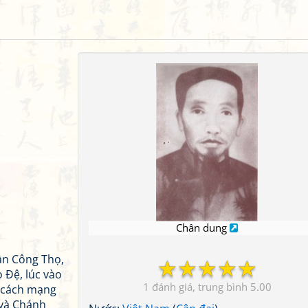
Chân dung
ần Công Thọ,
☆
☆
☆
☆
☆
o Đệ, lúc vào
1
5.00
g cách mạng
 và Chánh