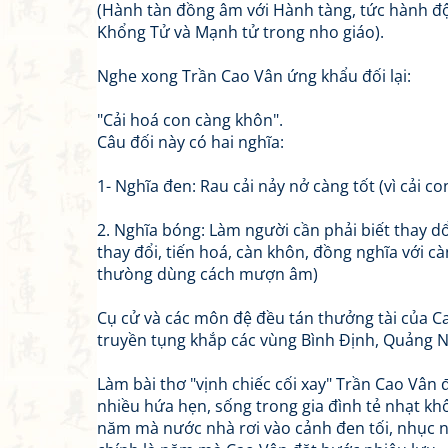
(Hành tàn đồng âm với Hành tàng, tức hành đ
Khổng Tử và Mạnh tử trong nho giáo).
Nghe xong Trần Cao Vân ứng khẩu đối lại:
"Cải hoá con càng khôn".
Câu đối này có hai nghĩa:
1- Nghĩa đen: Rau cải nảy nở càng tốt (vì cải co
2. Nghĩa bóng: Làm người cần phải biết thay dổ
thay đổi, tiến hoá, càn khôn, đồng nghĩa với c
thưòng dùng cách mượn âm)
Cụ cử và các môn đệ đều tán thưởng tài của C
truyền tụng khắp các vùng Bình Định, Quảng 
Làm bài thơ "vịnh chiếc cối xay" Trần Cao Vân 
nhiều hứa hẹn, sống trong gia đình tẻ nhạt kh
năm mà nước nhà rơi vào cảnh đen tối, nhục n