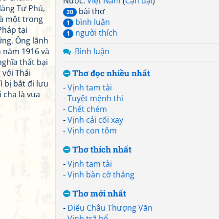
Nước:
Việt Nam
(
Cận đại
)
 làng Tư Phú,
bài thơ
20
là một trong
bình luận
1
Pháp tại
người thích
1
ớng. Ông lãnh
n năm 1916 và
Bình luận
nghĩa thất bại
 với Thái
Thơ đọc nhiều nhất
 bị bắt đi lưu
-
Vịnh tam tài
 cha là vua
-
Tuyệt mệnh thi
-
Chết chém
-
Vịnh cái cối xay
-
Vịnh con tôm
Thơ thích nhất
-
Vịnh tam tài
-
Vịnh bàn cờ thắng
Thơ mới nhất
-
Điếu Châu Thượng Văn
-
Vịnh trã bể