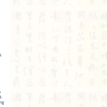
á:
ụ
n
à
ũng