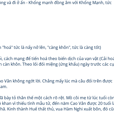
ộng và đi ở ẩn - Khổng mạnh đồng âm với Khổng Mạnh, tức
n "hoá" tức là nẩy nở lên, "càng khôn", tức là càng tốt)
i, cách mạng để tiến hoá theo biến dịch của vạn vật (Cải ho
àn càn khôn. Theo lối đối miệng (ứng khẩu) ngày trước các c
ao Vân không ngớt lời. Chẳng mấy lúc mà câu đối trên được
Nam.
đã bày tỏ thân thế một cách rõ rệt. Mồ côi mẹ từ lúc tuổi cò
ô khan vì thiếu tình mẫu tử, đến năm Cao Vân được 20 tuổi l
hã. Kinh thành Huế thất thủ, vua Hàm Nghi xuất bôn, đó c