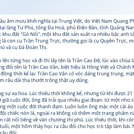
ầu âm mưu khởi nghĩa tại Trung Việt, do Việt Nam Quang P
tại làng Tư Phú, tổng Đa Hoà, phủ Điện Bàn, tỉnh Quảng Na
khu đất "Gò Nổi", một khu đất sản xuất ra nhiều bậc anh tà
 là con cụ Trần Trung Trực, thường gọi là cụ Quyền Trực, m
ú và cụ bà Đoàn Thị.
 lên từng học và đi thi lấy tên là Trần Cao Đệ, lúc vào chùa l
g đổi tên là Trần Cao Vân, biệt hiệu là Hồng Việt và Chánh 
đồng thời kể lại: Trần Cao Vân có vóc dáng trung trung, mặ
m râu dài tha thướt trông thật uy dũng.
 sự xa hoa. Lúc thiếu thời không kể, nhưng từ khi được 21 
iã cuộc đời, ông đã trải qua nhiều giai đoạn: từ một nho sĩ
ng một cuộc đời thanh đạm. Luôn luôn ông mặc một cái áo 
ội chiếc nón lá, ngoài ra không có thêm một trang phẩm n
ất nổi tiếng về văn chương thi phú. Lúc thiếu thời, khi còn
tuổi, một hôm thầy học ra câu đối cho học trò tập làm bài. 
câu đối: