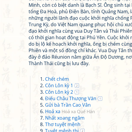
Minh, còn có biệt danh là Bạch Sĩ. Ông sinh tại
tổng Đa Hoà, phủ Điện Bàn, tỉnh Quảng Nam, 
những người lãnh đạo cuộc khởi nghĩa chống 
Trung Kỳ, do Việt Nam quang phục hội chủ xư
đạo khởi nghĩa cùng vua Duy Tân và Thái Phiê
có thời gian hoạt động tại Phú Yên. Cuộc khởi 
do bị lộ kế hoạch khởi nghĩa, ông bị chém cùng
Phiên và một số đồng chí khác. Vua Duy Tân thì
đày ở đảo Réunion nằm giữa Ấn Độ Dương, nơi
Thành Thái cũng bị lưu đày.
Chết chém
Côn Lôn kỳ 1
2
Côn Lôn kỳ 2
1
Điếu Châu Thượng Văn
1
Gửi bà Trần Cao Vân
Hoả xa
Hoả xa Quế Hàn
Nhất xoang ngâm
Thơ tuyệt mệnh
Tuyệt mệnh thi
2