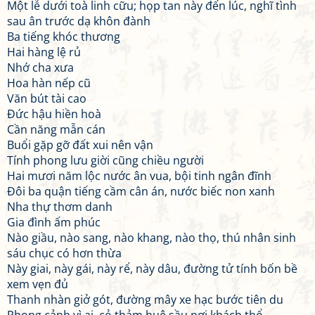
Một lễ dưới toà linh cữu; họp tan này đến lúc, nghĩ tình
sau ân trước dạ khôn đành
Ba tiếng khóc thương
Hai hàng lệ rủ
Nhớ cha xưa
Hoa hàn nếp cũ
Văn bút tài cao
Đức hậu hiền hoà
Cần năng mẫn cán
Buổi gặp gỡ đất xui nên vận
Tính phong lưu giời cũng chiều người
Hai mươi năm lộc nước ân vua, bội tinh ngân đĩnh
Đôi ba quận tiếng cầm cân án, nước biếc non xanh
Nha thự thơm danh
Gia đình ấm phúc
Nào giầu, nào sang, nào khang, nào thọ, thú nhân sinh
sáu chục có hơn thừa
Này giai, này gái, này rể, này dâu, đường tử tính bốn bề
xem vẹn đủ
Thanh nhàn giở gót, đường mây xe hạc bước tiên du