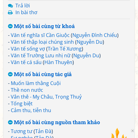
Trả lời
In bài thơ
Một số bài cùng từ khoá
-
Văn tế nghĩa sĩ Cần Giuộc
(
Nguyễn Đình Chiểu
)
-
Văn tế thập loại chúng sinh
(
Nguyễn Du
)
-
Văn tế sống vợ
(
Trần Tế Xương
)
-
Văn tế Trường Lưu nhị nữ
(
Nguyễn Du
)
-
Văn tế cá sấu
(
Hàn Thuyên
)
Một số bài cùng tác giả
-
Muốn làm thằng Cuội
-
Thề non nước
-
Vân thê - Mỵ Châu, Trọng Thuỷ
-
Tống biệt
-
Cảm thu, tiễn thu
Một số bài cùng nguồn tham khảo
-
Tương tư
(
Tản Đà
)