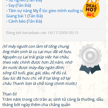
-
Sự nghèo
(
Tản Đà
)
-
Say
(
Tản Đà
)
-
Tâm sự nàng Mỵ Ê lúc gieo mình xuống sông Châu
Giang bài 1
(
Tản Đà
)
-
Cánh bèo
(
Tản Đà
)
Đăng bởi
karizebato
vào 16/11/2009 00:13
(Vì mấy người con làm tế tống chung
ông thân sinh là cụ Lại mục đã về hưu.
Nguyên cụ Lại trải giúp việc hai châu,
theo việc chính được hơn 20 năm, nhờ
ân nước được mày-đay ngân đỉnh;
sống 63 tuổi, giai, gái, dâu, rể đủ cả.
Sau lúc đã hưu chí, về ở tại làng sở tại
châu Thanh Sơn là chỗ tùng chinh trước)
Than ôi!
Trăm năm trong cõi trần ai; sinh tử cũng là thường, dẫu
tháng bớt ngày thêm cha chẳng quản