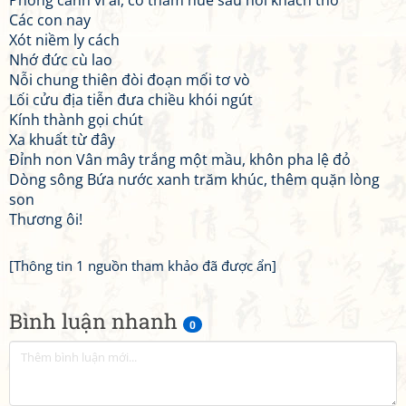
Phong cảnh vì ai, cỏ thảm huê sầu nơi khách thổ
Các con nay
Xót niềm ly cách
Nhớ đức cù lao
Nỗi chung thiên đòi đoạn mối tơ vò
Lối cửu địa tiễn đưa chiều khói ngút
Kính thành gọi chút
Xa khuất từ đây
Đỉnh non Vân mây trắng một mầu, khôn pha lệ đỏ
Dòng sông Bứa nước xanh trăm khúc, thêm quặn lòng
son
Thương ôi!
[Thông tin 1 nguồn tham khảo đã được ẩn]
Bình luận nhanh
0