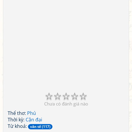
☆
☆
☆
☆
☆
Chưa có đánh giá nào
Thể thơ:
Phú
Thời kỳ:
Cận đại
Từ khoá:
văn tế (117)