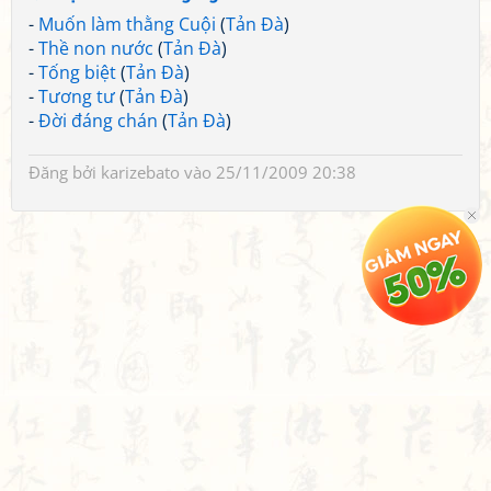
-
Muốn làm thằng Cuội
(
Tản Đà
)
-
Thề non nước
(
Tản Đà
)
-
Tống biệt
(
Tản Đà
)
-
Tương tư
(
Tản Đà
)
-
Đời đáng chán
(
Tản Đà
)
Đăng bởi
karizebato
vào 25/11/2009 20:38