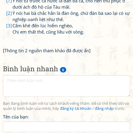
[1]
Ý nói từ trước cả nước là đàn bà cả, cho nên thu phục ở
dưới ách đô hộ của Tàu mãi.
[2]
Ý nói hai bà chắc hẳn là đàn ông, chứ đàn bà sao lại có sự
nghiệp oanh liệt như thế.
[3]
Cấm khê đến lúc hiểm nghèo,
Chị em thất thế, cũng liều với sông.
[Thông tin 2 nguồn tham khảo đã được ẩn]
Bình luận nhanh
0
Bạn đang bình luận với tư cách khách viếng thăm. Để có thể theo dõi và
quản lý bình luận của mình, hãy
đăng ký tài khoản
/
đăng nhập
trước.
Tên của bạn: