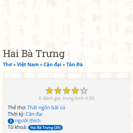
Hai Bà Trưng
Thơ
»
Việt Nam
»
Cận đại
»
Tản Đà
☆
☆
☆
☆
☆
6
4.00
Thể thơ:
Thất ngôn bát cú
Thời kỳ:
Cận đại
người thích
2
Từ khoá:
Hai Bà Trưng (26)