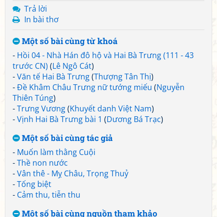
Trả lời
In bài thơ
Một số bài cùng từ khoá
-
Hồi 04 - Nhà Hán đô hộ và Hai Bà Trưng (111 - 43
trước CN)
(
Lê Ngô Cát
)
-
Văn tế Hai Bà Trưng
(
Thượng Tân Thị
)
-
Đề Khâm Châu Trưng nữ tướng miếu
(
Nguyễn
Thiên Túng
)
-
Trưng Vương
(
Khuyết danh Việt Nam
)
-
Vịnh Hai Bà Trưng bài 1
(
Dương Bá Trạc
)
Một số bài cùng tác giả
-
Muốn làm thằng Cuội
-
Thề non nước
-
Vân thê - Mỵ Châu, Trọng Thuỷ
-
Tống biệt
-
Cảm thu, tiễn thu
Một số bài cùng nguồn tham khảo