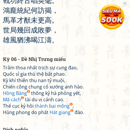
戰
功
終
古
唱
英
毫
。
鴻
龐
統
紀
何
訪
揭
，
馬
革
才
猷
未
更
高
。
世
局
幾
回
成
敗
夢
，
雄
風
猶
沸
喝
江
濤
。
Kỳ 06 - Đề Nhị Trưng miếu
Trâm thoa nhất trịch sự cung đao,
Quốc sỉ gia thù thệ bất phao.
Kỳ khí thiên thu nan tỷ muội,
Chiến công chung cổ xướng anh hào.
Hồng Bàng
thống kỷ hà phỏng yết,
Mã cách
tài du vị cánh cao.
Thế cục kỷ hồi
thành bại mộng
,
Hùng phong do phất
Hát giang
đào.
Dịch nghĩa