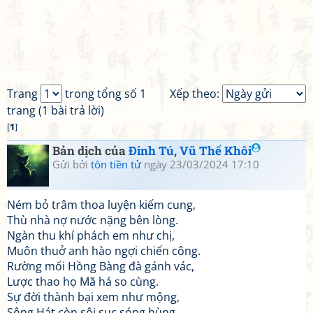
Trang
trong tổng số 1
Xếp theo:
trang (1 bài trả lời)
[
1
]
Bản dịch của
Đinh Tú
,
Vũ Thế Khôi
Gửi bởi
tôn tiền tử
ngày 23/03/2024 17:10
Ném bỏ trâm thoa luyện kiếm cung,
Thù nhà nợ nước nặng bên lòng.
Ngàn thu khí phách em như chị,
Muôn thuở anh hào ngợi chiến công.
Rường mối Hồng Bàng đà gánh vác,
Lược thao họ Mã há so cùng.
Sự đời thành bại xem như mộng,
Sông Hát còn sôi sục sóng hùng.