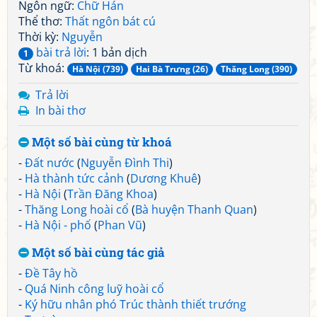
Ngôn ngữ:
Chữ Hán
Thể thơ:
Thất ngôn bát cú
Thời kỳ:
Nguyễn
bài trả lời
: 1 bản dịch
1
Từ khoá:
Hà Nội (739)
Hai Bà Trưng (26)
Thăng Long (390)
Trả lời
In bài thơ
Một số bài cùng từ khoá
-
Đất nước
(
Nguyễn Đình Thi
)
-
Hà thành tức cảnh
(
Dương Khuê
)
-
Hà Nội
(
Trần Đăng Khoa
)
-
Thăng Long hoài cổ
(
Bà huyện Thanh Quan
)
-
Hà Nội - phố
(
Phan Vũ
)
Một số bài cùng tác giả
-
Đề Tây hồ
-
Quá Ninh công luỹ hoài cổ
-
Ký hữu nhân phó Trúc thành thiết trướng