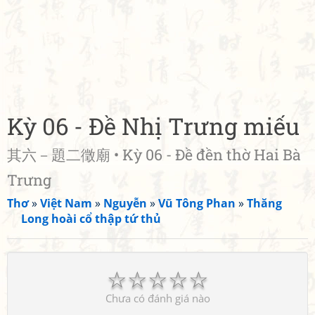
Kỳ 06 - Đề Nhị Trưng miếu
其六－題二徵廟 • Kỳ 06 - Đề đền thờ Hai Bà
Trưng
Thơ
»
Việt Nam
»
Nguyễn
»
Vũ Tông Phan
»
Thăng
Long hoài cổ thập tứ thủ
☆
☆
☆
☆
☆
Chưa có đánh giá nào