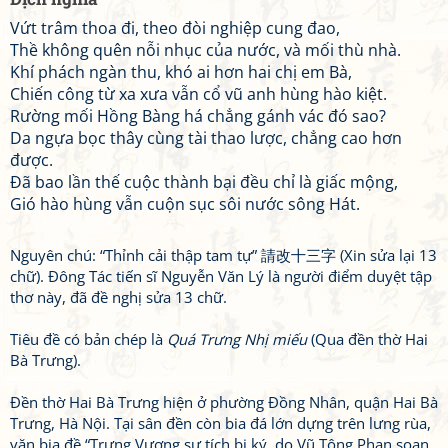
Vứt trâm thoa đi, theo đòi nghiệp cung đao,
Thề không quên nỗi nhục của nước, và mối thù nhà.
Khí phách ngàn thu, khó ai hơn hai chị em Bà,
Chiến công từ xa xưa vẫn cổ vũ anh hùng hào kiệt.
Rường mối Hồng Bàng há chẳng gánh vác đó sao?
Da ngựa bọc thây cùng tài thao lược, chẳng cao hơn
được.
Đã bao lần thế cuộc thành bại đều chỉ là giấc mộng,
Gió hào hùng vẫn cuộn sục sôi nước sông Hát.
Nguyên chú: “Thỉnh cải thập tam tự” 請改十三字 (Xin sửa lại 13
chữ). Đông Tác tiến sĩ Nguyễn Văn Lý là người điểm duyệt tập
thơ này, đã đề nghị sửa 13 chữ.
Tiêu đề có bản chép là
Quá Trưng Nhị miếu
(Qua đền thờ Hai
Bà Trưng).
Đền thờ Hai Bà Trưng hiện ở phường Đồng Nhân, quận Hai Bà
Trưng, Hà Nội. Tại sân đền còn bia đá lớn dựng trên lưng rùa,
văn bia đề “Trưng Vương sự tích bi ký, do Vũ Tông Phan soạn