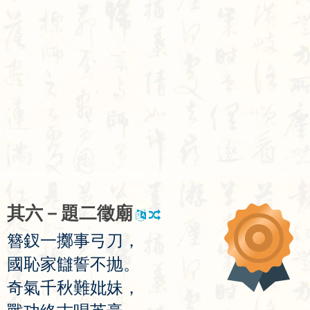
其
六
－
題
二
徵
廟
簪
釵
一
擲
事
弓
刀
，
國
恥
家
讎
誓
不
抛
。
奇
氣
千
秋
難
妣
妹
，