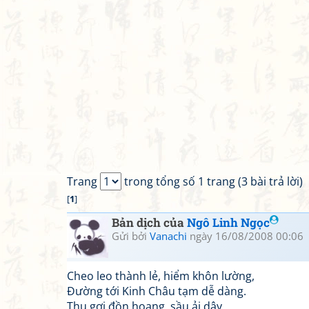
Trang
trong tổng số 1 trang (3 bài trả lời)
[
1
]
Bản dịch của
Ngô Linh Ngọc
Gửi bởi
Vanachi
ngày 16/08/2008 00:06
Cheo leo thành lẻ, hiểm khôn lường,
Đường tới Kinh Châu tạm dễ dàng.
Thu gợi đồn hoang, sầu ải dậy,