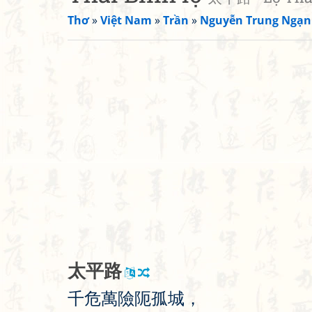
Thơ
»
Việt Nam
»
Trần
»
Nguyễn Trung Ngạn
太
平
路
千
危
萬
險
阨
孤
城
，