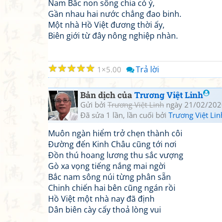
Nam Bắc non sông chia có ý,
Gần nhau hai nước chẳng đao binh.
Một nhà Hồ Việt đương thời ấy,
Biên giới từ đây nông nghiệp nhàn.
☆
☆
☆
☆
☆
Trả lời
1
5.00
Bản dịch của
Trương Việt Linh
Gửi bởi
Trương Việt Linh
ngày 21/02/202
Đã sửa 1 lần, lần cuối bởi
Trương Việt Lin
Muôn ngàn hiểm trở chẹn thành côi
Đường đến Kinh Châu cũng tới nơi
Đồn thú hoang lương thu sắc vượng
Gò xa vọng tiếng nắng mai ngời
Bắc nam sông núi từng phân sẵn
Chinh chiến hai bên cũng ngán rồi
Hồ Việt một nhà nay đã định
Dân biên cày cấy thoả lòng vui