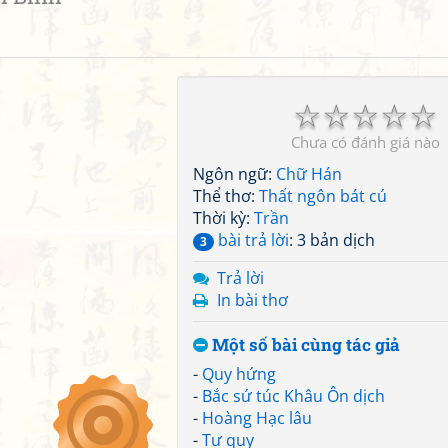
☆
☆
☆
☆
☆
Chưa có đánh giá nào
Ngôn ngữ:
Chữ Hán
Thể thơ:
Thất ngôn bát cú
Thời kỳ:
Trần
bài trả lời
: 3 bản dịch
3
Trả lời
In bài thơ
Một số bài cùng tác giả
-
Quy hứng
-
Bắc sứ túc Khâu Ôn dịch
-
Hoàng Hạc lâu
-
Tư quy