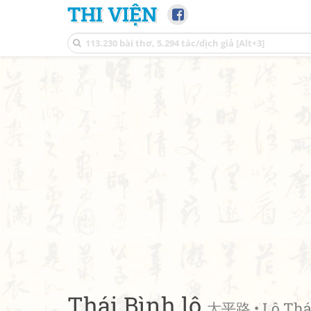
THI VIỆN
Thái Bình lộ
太平路 • Lộ Thá