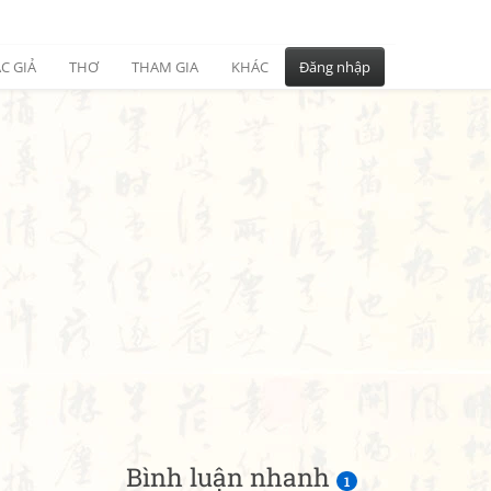
C GIẢ
THƠ
THAM GIA
KHÁC
Đăng nhập
Bình luận nhanh
1