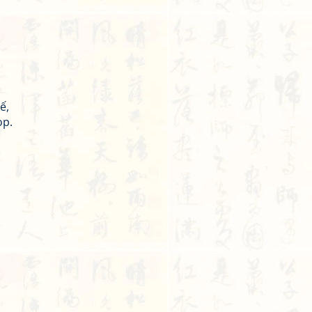
ế,
ọp.