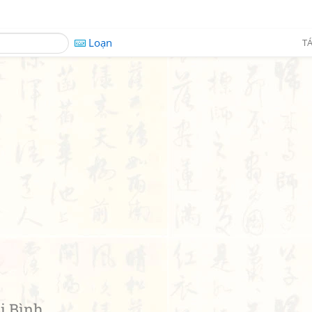
Loạn
TÁ
i Bình