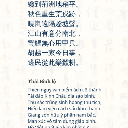
纔
到
荊
洲
地
稍
平
。
秋
色
重
生
荒
戍
跡
，
曉
嵐
遠
隔
趁
墟
聲
。
江
山
有
意
分
南
北
，
蠻
觸
無
心
用
甲
兵
。
胡
越
一
家
今
日
事
，
邊
民
從
此
樂
蠶
耕
。
Thái Bình lộ
Thiên nguy vạn hiểm ách cô thành,
Tài đáo Kinh Châu địa sảo bình.
Thu sắc trùng sinh hoang thú tích,
Hiểu lam viễn cách sấn khư thanh.
Giang sơn hữu ý phân nam bắc,
Man xúc vô tâm dụng giáp binh.
Hồ Việt nhất gia kim nhật sự,