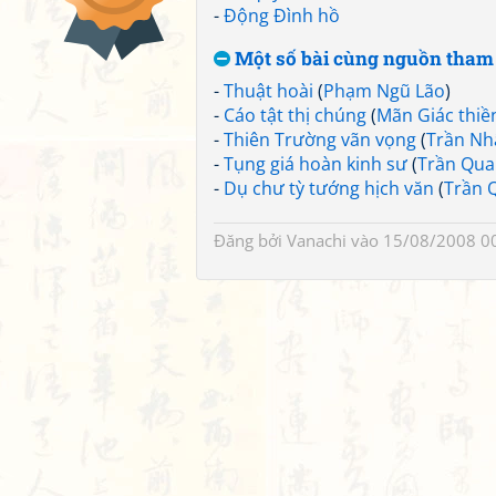
-
Động Đình hồ
Một số bài cùng nguồn tham
-
Thuật hoài
(
Phạm Ngũ Lão
)
-
Cáo tật thị chúng
(
Mãn Giác thiề
-
Thiên Trường vãn vọng
(
Trần Nh
-
Tụng giá hoàn kinh sư
(
Trần Qua
-
Dụ chư tỳ tướng hịch văn
(
Trần 
Đăng bởi
Vanachi
vào 15/08/2008 0