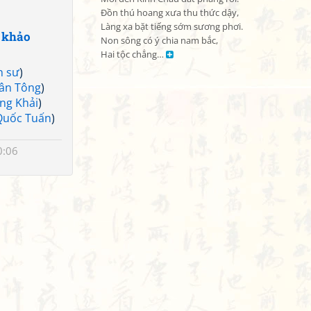
Đồn thú hoang xưa thu thức dậy,

Làng xa bặt tiếng sớm sương phơi.

 khảo
Non sông có ý chia nam bắc,

Hai tộc chẳng… 
n sư
)
ân Tông
)
ng Khải
)
Quốc Tuấn
)
0:06