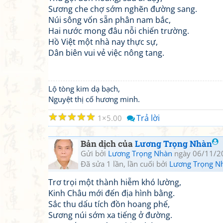
Sương che chợ sớm nghẽn đường sang.
Núi sông vốn sẵn phân nam bắc,
Hai nước mong đâu nỗi chiến trường.
Hồ Việt một nhà nay thực sự,
Dân biên vui vẻ việc nông tang.
Lộ tòng kim dạ bạch,
Nguyệt thị cố hương minh.
☆
☆
☆
☆
☆
Trả lời
1
5.00
Bản dịch của
Lương Trọng Nhàn
Gửi bởi
Lương Trọng Nhàn
ngày 06/11/2
Đã sửa 1 lần, lần cuối bởi
Lương Trọng N
Trơ trọi một thành hiễm khó lường,
Kinh Châu mới đến địa hình bằng.
Sắc thu dấu tích đồn hoang phế,
Sương núi sớm xa tiếng ở đường.