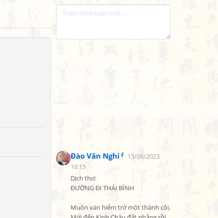
Đào Văn Nghi
15/06/2023
16:15
Dịch thơ:

ĐƯỜNG ĐI THÁI BÌNH

Muôn vàn hiểm trở một thành côi,

Mới đến Kinh Châu đất phẳng rồi.
