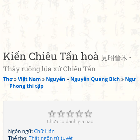
Kiến Chiêu Tấn hoà
見昭晉禾 •
Thấy ruộng lúa xứ Chiêu Tấn
Thơ
»
Việt Nam
»
Nguyễn
»
Nguyễn Quang Bích
»
Ngư
Phong thi tập
☆
☆
☆
☆
☆
Chưa có đánh giá nào
Ngôn ngữ:
Chữ Hán
Thể thơ:
Thất ngôn tứ tuyệt