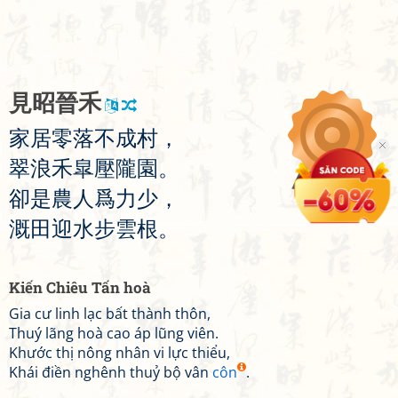
見
昭
晉
禾
家
居
零
落
不
成
村
，
翠
浪
禾
皐
壓
隴
園
。
卻
是
農
人
爲
力
少
，
溉
田
迎
水
步
雲
根
。
Kiến Chiêu Tấn hoà
Gia cư linh lạc bất thành thôn,
Thuý lãng hoà cao áp lũng viên.
Khước thị nông nhân vi lực thiểu,
Khái điền nghênh thuỷ bộ vân
côn
.