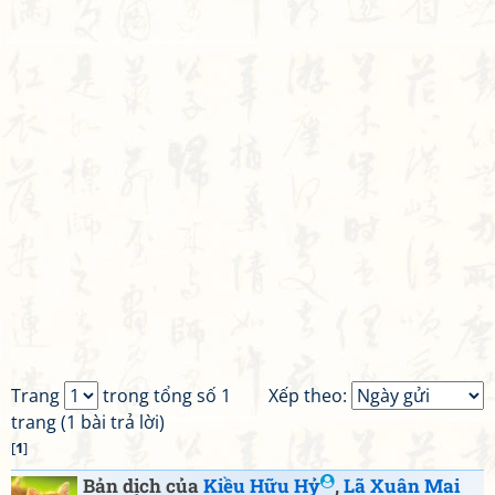
Trang
trong tổng số 1
Xếp theo:
trang (1 bài trả lời)
[
1
]
Bản dịch của
Kiều Hữu Hỷ
,
Lã Xuân Mai