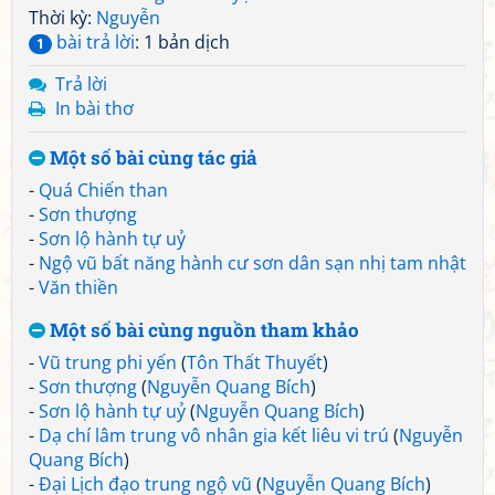
Thời kỳ:
Nguyễn
bài trả lời
: 1 bản dịch
1
Trả lời
In bài thơ
Một số bài cùng tác giả
-
Quá Chiến than
-
Sơn thượng
-
Sơn lộ hành tự uỷ
-
Ngộ vũ bất năng hành cư sơn dân sạn nhị tam nhật
-
Văn thiền
Một số bài cùng nguồn tham khảo
-
Vũ trung phi yến
(
Tôn Thất Thuyết
)
-
Sơn thượng
(
Nguyễn Quang Bích
)
-
Sơn lộ hành tự uỷ
(
Nguyễn Quang Bích
)
-
Dạ chí lâm trung vô nhân gia kết liêu vi trú
(
Nguyễn
Quang Bích
)
-
Đại Lịch đạo trung ngộ vũ
(
Nguyễn Quang Bích
)