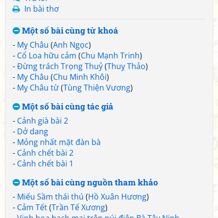
In bài thơ
Một số bài cùng từ khoá
-
Mỵ Châu
(
Anh Ngọc
)
-
Cổ Loa hữu cảm
(
Chu Mạnh Trinh
)
-
Đừng trách Trọng Thuỷ
(
Thuỵ Thảo
)
-
Mỵ Châu
(
Chu Minh Khôi
)
-
Mỵ Châu từ
(
Tùng Thiện Vương
)
Một số bài cùng tác giả
-
Cảnh già bài 2
-
Dở dang
-
Mỏng nhất mặt đàn bà
-
Cảnh chết bài 2
-
Cảnh chết bài 1
Một số bài cùng nguồn tham khảo
-
Miếu Sầm thái thú
(
Hồ Xuân Hương
)
-
Cảm Tết
(
Trần Tế Xương
)