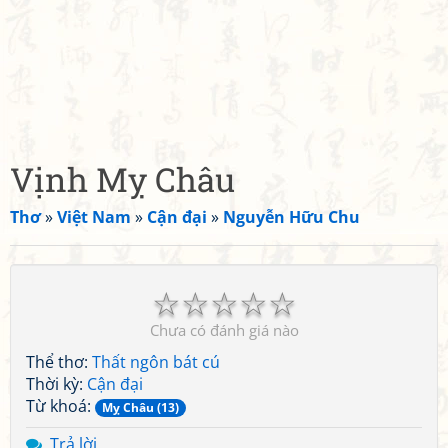
Vịnh Mỵ Châu
Thơ
»
Việt Nam
»
Cận đại
»
Nguyễn Hữu Chu
☆
☆
☆
☆
☆
Chưa có đánh giá nào
Thể thơ:
Thất ngôn bát cú
Thời kỳ:
Cận đại
Từ khoá:
Mỵ Châu (13)
Trả lời