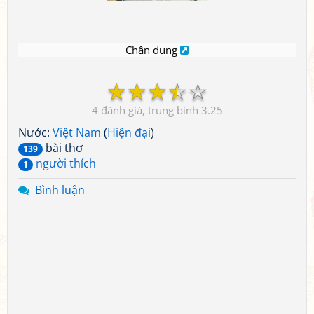
Chân dung
☆
☆
☆
☆
☆
4
3.25
Nước:
Việt Nam
(
Hiện đại
)
bài thơ
139
người thích
1
Bình luận