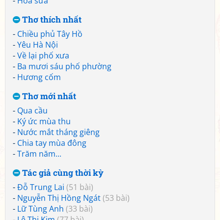
-
Hoa sữa
Thơ thích nhất
-
Chiều phủ Tây Hồ
-
Yêu Hà Nội
-
Về lại phố xưa
-
Ba mươi sáu phố phường
-
Hương cốm
Thơ mới nhất
-
Qua cầu
-
Ký ức mùa thu
-
Nước mắt tháng giêng
-
Chia tay mùa đông
-
Trăm năm...
Tác giả cùng thời kỳ
-
Đỗ Trung Lai
(51 bài)
-
Nguyễn Thị Hồng Ngát
(53 bài)
-
Lữ Tùng Anh
(33 bài)
-
Lê Thị Kim
(77 bài)