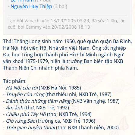
-
Nguyễn Huy Thiệp
(3 bài)
Tạo bởi
Vanachi
vào 18/09/2005 03:23, đã sửa 1 lần, lần
cuối bởi
Cammy
vào 20/02/2008 18:13
Thái Thăng Long sinh năm 1950, quê quán quận Ba Đình,
Hà Nội, hội viên Hội Nhà văn Việt Nam. Ông tốt nghiệp
Đại học Tổng hợp thành phố Hồ Chí Minh ngành Ngữ
văn khoá 1975-1979, hiện là trưởng Ban biên tập NXB
Thanh Niên Chi nhánh phía Nam.
Tác phẩm:
-
Hà Nội của tôi
(NXB Hà Nội, 1985)
-
Thuyền của rừng
(thơ thiếu nhi, NXB Trẻ, 1987)
-
Đánh thức những tiềm năng
(NXB Văn nghệ, 1987)
-
Ám ảnh
(thơ, NXB Trẻ, 1992)
-
Chiều phủ Tây Hồ
(thơ, NXB Trẻ, 1994)
-
Gió rừng Sác
(trường ca, NXB Trẻ, 1996)
-
Thời gian huyền thoại
(thơ, NXB Thanh niên, 2000)