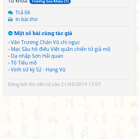
Từ khoá:
Trương Gia Khẩu (1)
Trả lời
In bài thơ
Một số bài cùng tác giả
-
Văn Trương Chấn Vũ chi ngục
-
Mạc Sầu hồ điếu Việt quân chiến tử giả mộ
-
Dạ nhập Sơn Hải quan
-
Tô Tiểu mộ
-
Vịnh sử kỳ 52 - Hạng Vũ
Đăng bởi
tôn tiền tử
vào 21/03/2019 17:07