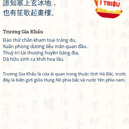
誰
知
塞
上
玄
冰
地
，
也
有
笙
歌
起
畫
樓
。
Trương Gia Khẩu
Đáo thử chân kham toại tráng du,
Xuân phong dương liễu mãn quan đầu.
Thuỳ tri tái thượng huyền băng địa,
Dã hữu sinh ca khởi hoạ lâu.
Trương Gia Khẩu là cửa ải quan trọng thuộc tỉnh Hà Bắc, trước
đây là biên giới giữa Hung Nô phía bắc và nước Yên phía nam.