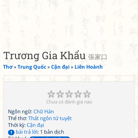
Trương Gia Khẩu
張家口
Thơ
»
Trung Quốc
»
Cận đại
»
Liên Hoành
☆
☆
☆
☆
☆
Chưa có đánh giá nào
Ngôn ngữ:
Chữ Hán
Thể thơ:
Thất ngôn tứ tuyệt
Thời kỳ:
Cận đại
bài trả lời
: 1 bản dịch
1