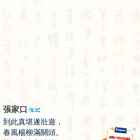
張
家
口
到
此
真
堪
遂
壯
遊
，
春
風
楊
柳
滿
關
頭
。