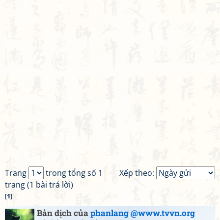
Trang
trong tổng số 1
Xếp theo:
trang (1 bài trả lời)
[
1
]
Bản dịch của
phanlang @www.tvvn.org